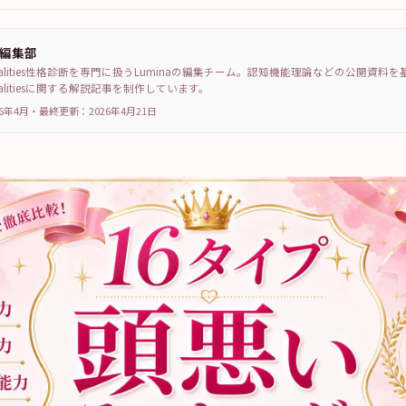
a編集部
sonalities性格診断を専門に扱うLuminaの編集チーム。認知機能理論などの公開資料
sonalitiesに関する解説記事を制作しています。
6年4月
・
最終更新：
2026年4月21日