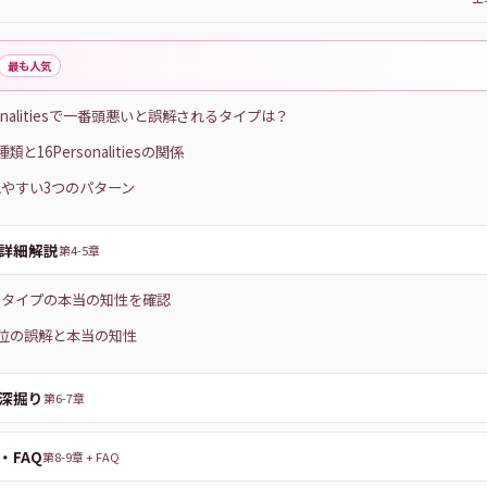
最も人気
sonalitiesで一番頭悪いと誤解されるタイプは？
類と16Personalitiesの関係
やすい3つのパターン
詳細解説
第4-5章
のタイプの本当の知性を確認
6位の誤解と本当の知性
深掘り
第6-7章
・FAQ
第8-9章 + FAQ