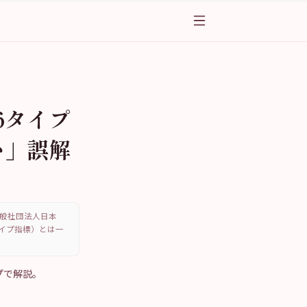
16タイプ
い」誤解
、一般社団法人日本
・タイプ指標）とは一
イプで解説。