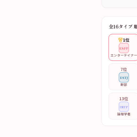
全16タイプ 
1
位
ESFP
エンターテイナ
7
位
ESTJ
幹部
13
位
INTP
論理学者