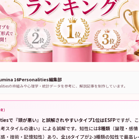
mina 16Personalities編集部
sonalitiesの枠組みや心理学・統計データを参考に、解説記事を制作しています。
DR）
nalitiesで『頭が悪い』と誤解されやすいタイプ1位はESFP
ですが、こ
思考スタイルの違い』による誤解です。知性には
8種類
（論理・感情
感・技術・記憶知性）あり、全16タイプが2-3種類の知性で最高レベ