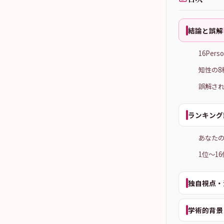
結論と誤解
16Per
知性の8種
誤解され
ランキング
あなた
1位〜1
独自視点・
学術的背景