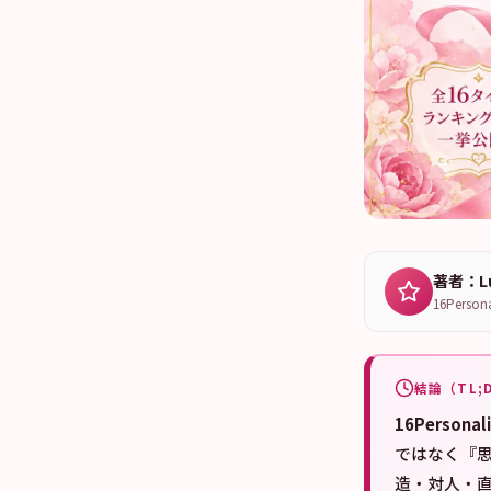
著者：Lu
16Per
結論（TL;
16Perso
ではなく『
造・対人・直