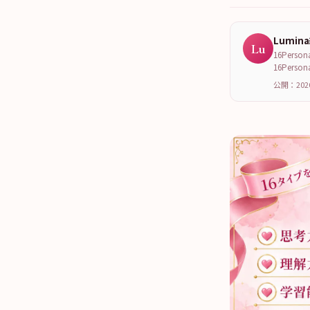
Lumin
Lu
16Per
16Per
公開：202