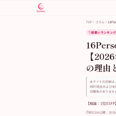
TOP
コラム
16Pe
頭悪いランキング
16Per
【202
の理由
本サイトの診断は、
MBTI協会および米
切関係がありませ
【結論：1位ESFP
約22分
公開：
202