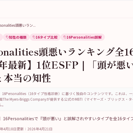
rsonalities頭悪いラン
...
知性の種類
16タイプ比較
16Personalities誤解
sonalities頭悪いランキング全
6年最新】1位ESFP｜「頭が悪
と本当の知性
16Personalities（16タイプ性格診断）に基づく独自のコンテンツです。これは
国The Myers-Briggs Companyが提供する公式のMBTI（マイヤーズ・ブリッグス
ん。
】16Personalitiesで『頭が悪い』と誤解されやすいタイプを全16タ
6年4月18日
更新：
2026年4月21日