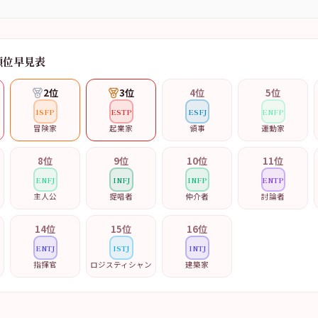
順位早見表
2
位
3
位
4
位
5
位
ISFP
ESTP
ESFJ
ENFP
ー
冒険家
起業家
領事
運動家
8
位
9
位
10
位
11
位
ENFJ
INFJ
INFP
ENTP
主人公
提唱者
仲介者
討論者
14
位
15
位
16
位
ENTJ
ISTJ
INTJ
指揮官
ロジスティシャン
建築家