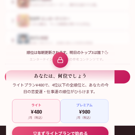
6
生まれながらのリーダー。勝利を設計する者。
ESFP
エンターテイナー
7
人生は舞台、今この瞬間を輝かせる存在。
ESTJ
幹部
8
秩序と実行力で、組織を動かす現実主義者。
順位は毎朝更新されます。明日のトップ3は誰？
ENFJ
主人公
9
エンターテインメント目的の参考コンテンツです。
人を輝かせることに喜びを見出す、天性のリーダー。
あなたは、何位でしょう
マイページ
ライトプラン¥480で、4位以下の全順位と、あなたの今
日の恋愛運・仕事運の順位がひらけます。
ライト
プレミアム
¥480
¥980
/月（税込）
/月（税込）
まずライトプランで始める