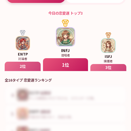
今日の
恋愛運
トップ3
INFJ
ENTP
提唱者
ISFJ
討論者
擁護者
1
位
2
位
3
位
全16タイプ
恋愛運
ランキング
ESTP
起業家
4
今この瞬間を全力で生きる、エネルギーの塊。
ENFP
運動家
5
可能性の海を泳ぐ、自由な魂。
ENTJ
指揮官