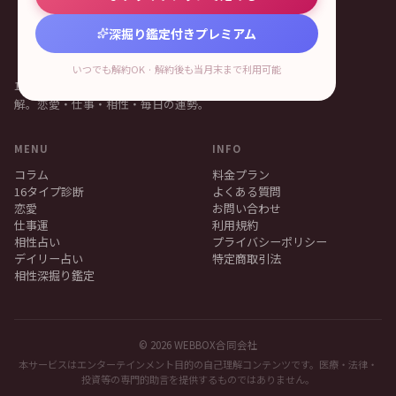
深掘り鑑定付きプレミアム
いつでも解約OK · 解約後も当月末まで利用可能
16Personalitiesで読み解く、あなたの自己理
解。恋愛・仕事・相性・毎日の運勢。
MENU
INFO
コラム
料金プラン
16タイプ診断
よくある質問
恋愛
お問い合わせ
仕事運
利用規約
相性占い
プライバシーポリシー
デイリー占い
特定商取引法
相性深掘り鑑定
© 2026 WEBBOX合同会社
本サービスはエンターテインメント目的の自己理解コンテンツです。医療・法律・
投資等の専門的助言を提供するものではありません。