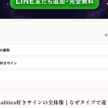
全
の基礎
別好きサイン
sonalities好きサインの全体像｜なぜタイプで