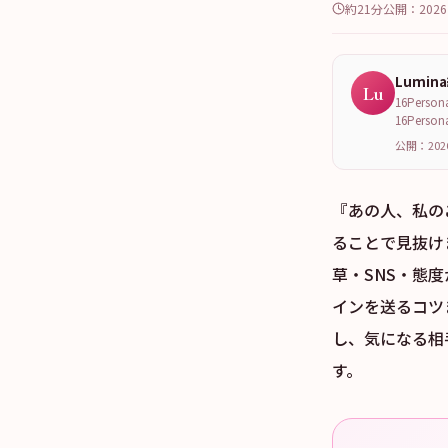
約21分
公開：
202
Lumin
Lu
16Per
16Per
公開：202
『あの人、私の
ることで見抜けま
草・SNS・態
インを送るコツ
し、気になる相
す。