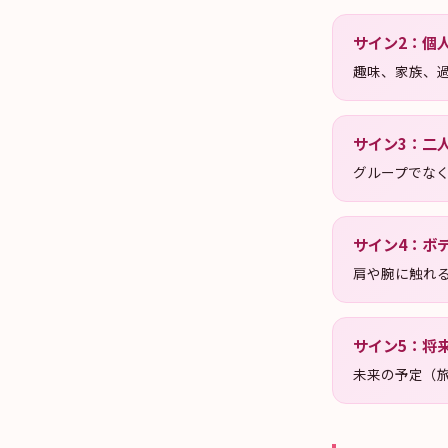
サイン
2
：
個
趣味、家族、
サイン
3
：
二
グループでな
サイン
4
：
ボ
肩や腕に触れ
サイン
5
：
将
未来の予定（