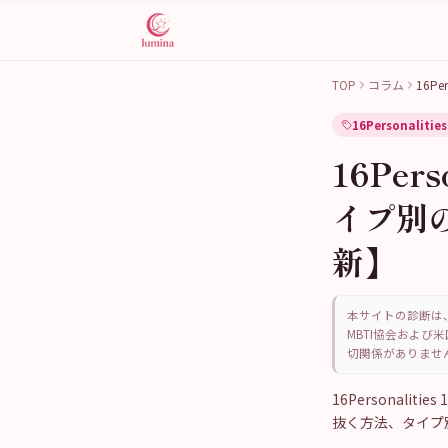
TOP
コラム
16Pe
16Personalities
16Per
イプ別
新】
本サイトの診断は、
MBTI協会および米
切関係がありませ
16Personal
抜く方法、タイプ