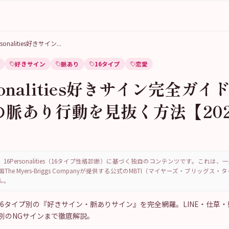
rsonalities好きサイン
...
好きサイン
脈あり
16タイプ
恋愛
sonalities好きサイン完全ガイ
の脈あり行動を見抜く方法【20
16Personalities（16タイプ性格診断）に基づく独自のコンテンツです。これは
国The Myers-Briggs Companyが提供する公式のMBTI（マイヤーズ・ブリッグス
ん。
ities 16タイプ別の『好きサイン・脈ありサイン』を完全網羅。LINE・仕草
別のNGサインまで徹底解説。