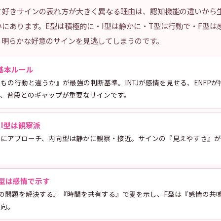
って好きサインの表れ方が大きく異なる理由は、認知機能の違いから
にあります。E型は積極的に・I型は静かに・T型は行動で・F型は
、明らかな好意のサインを見逃してしまうのです。
基本ルール
もの行動と違うか』が最強の判断基準。INTJが感情を見せる、ENFP
ど、普段とのギャップが重要なサインです。
I型は観察派
的にアプローチ、内向型は静かに観察・接近。サインの『見えやすさ』
F型は感情で示す
の問題を解決する』『時間を共有する』で愛を示し、F型は『感情の共
傾向。