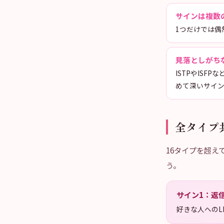
サインは複数
1つだけでは偶
見落としがち
ISTPやIS
めて深いサイ
全タイプ
16タイプを超
う。
サイン
1
：
返
好きな人へのL