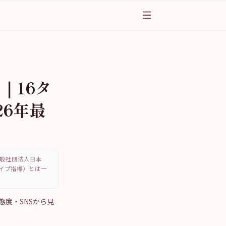
ド｜16タ
26年最
、一般社団法人日本
・タイプ指標）とは一
・態度・SNSから見