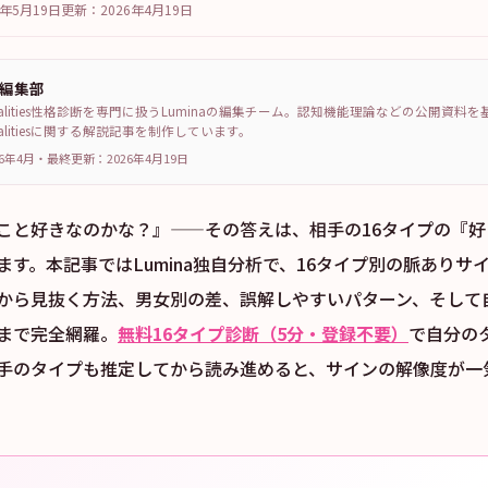
6年5月19日
更新：
2026年4月19日
a編集部
sonalities性格診断を専門に扱うLuminaの編集チーム。認知機能理論などの公開資料
sonalitiesに関する解説記事を制作しています。
6年4月
・
最終更新：
2026年4月19日
こと好きなのかな？』——その答えは、相手の16タイプの『
す。本記事ではLumina独自分析で、16タイプ別の脈ありサイ
度から見抜く方法、男女別の差、誤解しやすいパターン、そして
まで完全網羅。
無料16タイプ診断（5分・登録不要）
で自分の
手のタイプも推定してから読み進めると、サインの解像度が一