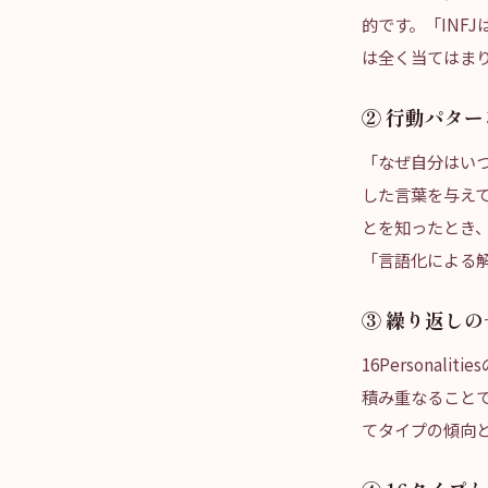
的です。「INF
は全く当てはまりま
② 行動パタ
「なぜ自分はいつも
した言葉を与えて
とを知ったとき
「言語化による
③ 繰り返し
16Persona
積み重なること
てタイプの傾向