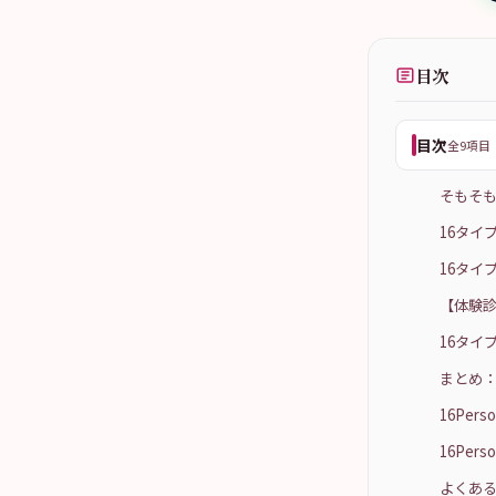
目次
目次
全9項目
そもそも1
16タイ
16タイ
【体験診
16タイ
まとめ：
16Per
16Per
よくある