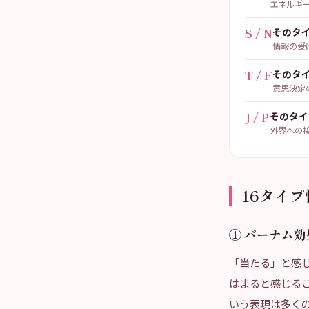
エネルギ
S / N
そのタ
情報の受
T / F
そのタ
意思決定
J / P
そのタイ
外界への
16タイ
① バーナム
「当たる」と感
はまると感じる
いう表現は多くの人