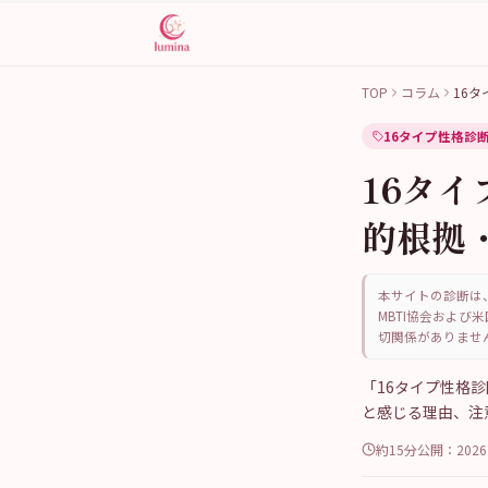
TOP
コラム
16
16タイプ性格診
16タ
的根拠
本サイトの診断は、
MBTI協会および米
切関係がありませ
「16タイプ性格
と感じる理由、注意
約15分
公開：
202