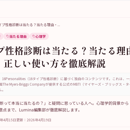
タイプ性格診断は当たる？当たる理由・
...
断
当たる理由
心理学
イプ性格診断は当たる？当たる理
・正しい使い方を徹底解説
16Personalities（16タイプ性格診断）に基づく独自のコンテンツです。これは
国The Myers-Briggs Companyが提供する公式のMBTI（マイヤーズ・ブリッグス
ん。
診断って本当に当たるの？」と疑問に思っている人へ。心理学的背景から
点まで、Lumina編集部が徹底解説します。
6年4月15日
更新：
2026年4月19日