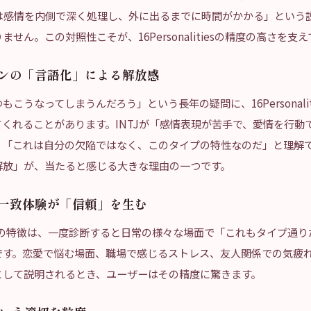
Jは感情を内側で深く処理し、外に出るまでに時間がかかる」という説
せん。この対照性こそが、16Personalitiesの精度の高さを支
ーンの「言語化」による解放感
こうなってしまうんだろう」という長年の疑問に、16Personalit
くれることがあります。INTJが「感情表現が苦手で、愛情を行動
、「これは自分の欠陥ではなく、このタイプの特性なのだ」と理解
解放」が、当たると感じる大きな理由の一つです。
の一致体験が「信頼」を生む
litiesの特徴は、一度診断すると日常の様々な場面で「これもタイプ
です。恋愛で悩む場面、職場で感じるストレス、友人関係での気疲
として説明されるとき、ユーザーはその精度に驚きます。