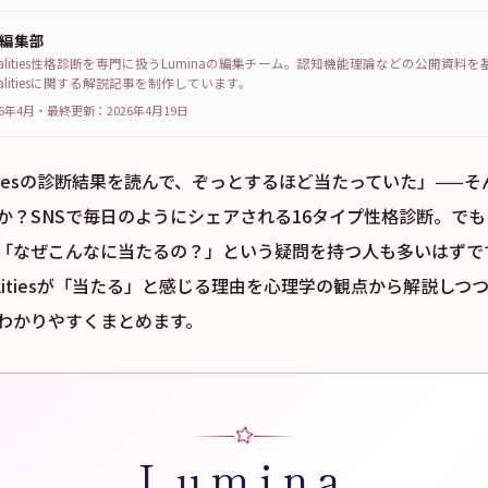
a編集部
sonalities性格診断を専門に扱うLuminaの編集チーム。認知機能理論などの公開資料
sonalitiesに関する解説記事を制作しています。
6年4月
・
最終更新：
2026年4月19日
nalitiesの診断結果を読んで、ぞっとするほど当たっていた」——
か？SNSで毎日のようにシェアされる16タイプ性格診断。で
「なぜこんなに当たるの？」という疑問を持つ人も多いはずで
onalitiesが「当たる」と感じる理由を心理学の観点から解説し
わかりやすくまとめます。
Lumina