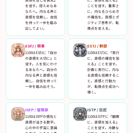
直感を信じる勇気』
に、直感を加える』
を促す。控えめなあ
ことを促す。着実さ
なたへ。内なる声と
に、内なるひらめき
直感を信頼し、自信
の確信を。直感とポ
を持って一歩を踏み
ジティブ思考が、転
出してよい。
換点を支える。
ESFJ
/
領事
ESTJ
/
幹部
1100はESFJに『自分
1100はESTJに『実行
の直感を大切に』と
に、直感の確信を加
促す。人を気にかけ
える』ことを促す。
るあなたへ。自分の
計画と実行に、内な
内なる声と直感も信
る直感も信頼するこ
頼し、自信を持って
と。直感と行動力
一歩を踏み出そう。
が、転換点を成功へ
導く。
ISFP
/
冒険家
ISTP
/
巨匠
1100はISFPの感性と
1100はISTPに『観察
直感が活きる数字。
に、直感を加える』
心の中の宇宙に意識
ことを促す。冷静な