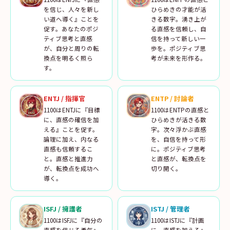
を信じ、人々を新し
ひらめきの才能が活
い道へ導く』ことを
きる数字。湧き上が
促す。あなたのポジ
る直感を信頼し、自
ティブ思考と直感
信を持って新しい一
が、自分と周りの転
歩を。ポジティブ思
換点を明るく照ら
考が未来を形作る。
す。
ENTJ
/
指揮官
ENTP
/
討論者
1100はENTJに『目標
1100はENTPの直感と
に、直感の確信を加
ひらめきが活きる数
える』ことを促す。
字。次々浮かぶ直感
論理に加え、内なる
を、自信を持って形
直感も信頼するこ
に。ポジティブ思考
と。直感と推進力
と直感が、転換点を
が、転換点を成功へ
切り開く。
導く。
ISFJ
/
擁護者
ISTJ
/
管理者
1100はISFJに『自分の
1100はISTJに『計画