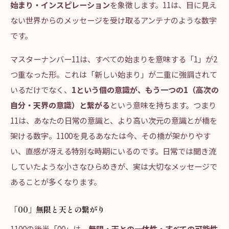
始まり・インスピレーション
を象徴します。11は、目に見え
ない世界からのメッセージを受け取るアンテナのような数字
です。
マスターナンバー11は、すべての始まりを意味する「1」が2
つ重なった形。これは「新しい始まり」が二重に強調されて
いるだけでなく、
1という個の意識が、もう一つの1（高次の
自分・天界の意識）と繋がる
という意味を持ちます。つまり
11は、あなたの日常の意識と、より高い次元の意識とが橋を
架ける数字。1100を見るあなたは今、その橋が架かりやす
い、直感が冴える特別な時期にいるのです。日常では聞き流
していたような小さなひらめきが、実は大切なメッセージで
あることが多くなります。
「00」無限と天との繋がり
1100の後半「00」は、
無限・天との一体性・すべての可能性