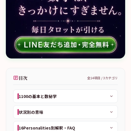
目次
全
14
項目 /
3
カテゴリ
1100の基本と数秘学
状況別の意味
16Personalities別解釈・FAQ