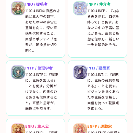
INFJ
/
提唱者
INFP
/
仲介者
1100はINFJの直感の才
1100はINFPに『内な
能ど真ん中の数字。
る声を信じ、自信を
あなたの中の宇宙に
持って』と促す。あ
意識を向け、深い直
なたの中の宇宙に答
感を信頼すること。
えがある。直感と理
直感とポジティブ思
想を信頼し、新しい
考が、転換点を切り
一歩を踏み出そう。
開く。
INTP
/
論理学者
INTJ
/
建築家
1100はINTPに『論理
1100はINTJに『戦略
に、直感を加える』
に、直感の確信を加
ことを促す。分析だ
える』ことを促す。
けでなく、内側のひ
ビジョンを描くあな
らめきも信頼するこ
たの直感を信頼し、
と。直感と思考が、
自信を持って転換点
転換点を照らす。
を進もう。
ENFJ
/
主人公
ENFP
/
運動家
1100はENFJに『直感
1100はENFPの直感と