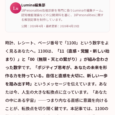
Lumina編集部
Lu
16Personalities性格診断を専門に扱うLuminaの編集チーム。
認知機能理論などの公開資料を基に、16Personalitiesに関す
る解説記事を制作しています。
公開：2026年4月
・
最終更新：
2026年4月19日
時計、レシート、ページ番号で「1100」という数字をよ
く見るあなたへ。1100は、
「11（直感・覚醒・新しい始
まり）」と「00（無限・天との繋がり）」が組み合わさ
った数字
です。
「ポジティブ思考が、あなたの未来を形
作る力を持っている。自信と直感を大切に、新しい一歩
を踏み出す時」
というメッセージを伝えています。あな
たは今、人生の大きな転換点に立っています。「あなた
の中にある宇宙」——つまり内なる直感に意識を向ける
ことが、転換点を切り開く鍵です。本記事では、1100の