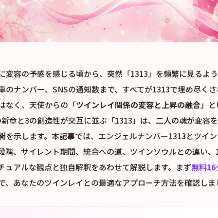
に変容の予感を感じる頃から、突然「1313」を頻繁に見るよ
車のナンバー、SNSの通知数まで、すべてが1313で埋め尽く
はなく、天使からの「
ツインレイ関係の変容と上昇の融合
」と
の新章と3の創造性が交互に並ぶ「1313」は、二人の魂が変容
間を示します。本記事では、エンジェルナンバー1313とツイ
段階、サイレント期間、統合への道、ツインソウルとの違い、1
チュアルな観点と独自解釈をあわせて解説します。まず
無料1
で、あなたのツインレイとの最適なアプローチ方法を確認しま