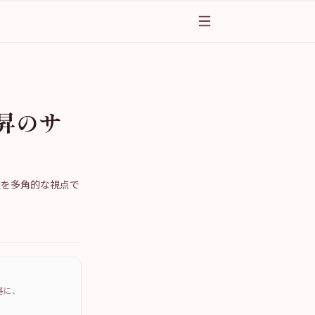
昇のサ
釈を多角的な視点で
を基に、