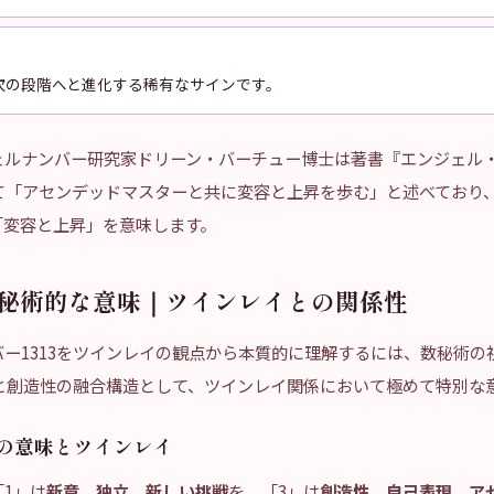
が次の段階へと進化する稀有なサインです。
ェルナンバー研究家ドリーン・バーチュー博士は著書『エンジェル
いて「アセンデッドマスターと共に変容と上昇を歩む」と述べており
「変容と上昇」を意味します。
の数秘術的な意味｜ツインレイとの関係性
ー1313をツインレイの観点から本質的に理解するには、数秘術の
容と創造性の融合構造として、ツインレイ関係において極めて特別な
」の意味とツインレイ
1」は
新章、独立、新しい挑戦
を、「3」は
創造性、自己表現、ア