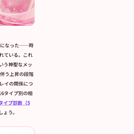
うになった——時
されている。これ
いう神聖なメッ
を伴う上昇の段階
ンレイの関係につ
6タイプ別の相
6タイプ診断（5
しょう。