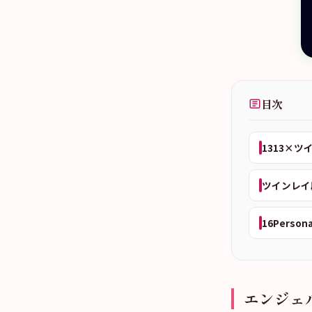
目次
1313×
ツインレイ
16Person
エンジェ