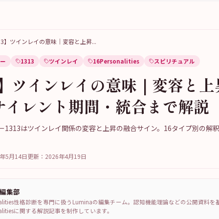
313】ツインレイの意味｜変容と上昇
...
ー
1313
ツインレイ
16Personalities
スピリチュアル
13】ツインレイの意味｜変容と上
サイレント期間・統合まで解説
ー1313はツインレイ関係の変容と上昇の融合サイン。16タイプ別の解
6年5月14日
更新：
2026年4月19日
a編集部
sonalities性格診断を専門に扱うLuminaの編集チーム。認知機能理論などの公開資料
sonalitiesに関する解説記事を制作しています。