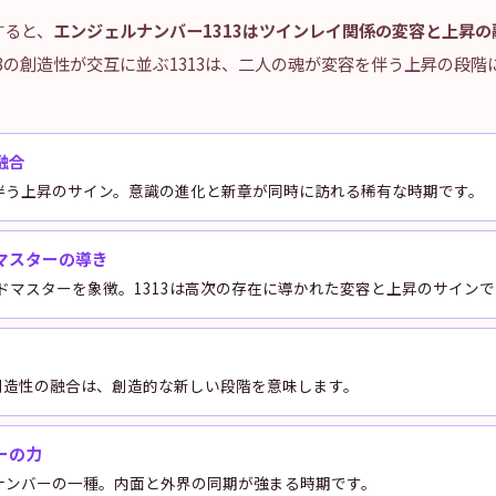
すると、
エンジェルナンバー1313はツインレイ関係の変容と上昇
3の創造性が交互に並ぶ1313は、二人の魂が変容を伴う上昇の段階
融合
を伴う上昇のサイン。意識の進化と新章が同時に訪れる稀有な時期です。
マスターの導き
ドマスターを象徴。1313は高次の存在に導かれた変容と上昇のサインで
創造性の融合は、創造的な新しい段階を意味します。
ーの力
ーナンバーの一種。内面と外界の同期が強まる時期です。