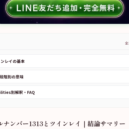
全
ツインレイの基本
段階別の意味
alities別解釈・FAQ
ルナンバー1313とツインレイ｜結論サマリー