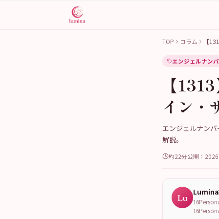
TOP
コラム
【1
エンジェルナンバ
【13
イン・
エンジェルナンバ
解説。
約22分
公開：
202
Lumin
Lu
16Per
16Per