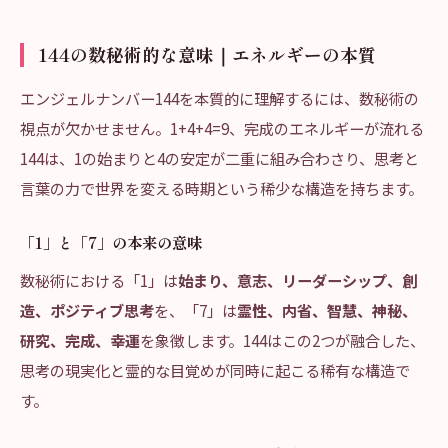
144の数秘術的な意味｜エネルギーの本質
エンジェルナンバー144を本質的に理解するには、数秘術の
視点が欠かせません。1+4+4=9、完成のエネルギーが流れる
144は、1の始まりと4の安定が二重に組み合わさり、思考と
言葉の力で世界を変える時期という稀少な構造を持ちます。
「1」と「7」の本来の意味
数秘術における「1」は
始まり、意志、リーダーシップ、創
造、ポジティブ思考
を、「7」は
霊性、内省、智慧、神秘、
研究、完成、幸運
を象徴します。144はこの2つが融合した、
思考の現実化と霊的な目覚めが同時に起こる稀有な構造で
す。