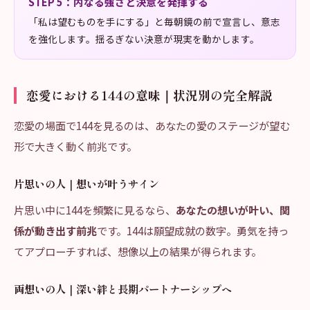
STEP
5
：
内なる強さと決意を発揮する
「私は望むものを手にする」と毎朝鏡の前で宣言し、意志
を強化します。揺るぎない決意が現実を動かします。
恋愛における144の意味｜状況別の完全解説
恋愛の場面で144を見るのは、あなたの愛のステージが望む
形で大きく動く前兆です。
片思いの人｜想いが叶うサイン
片思い中に144を頻繁に見るなら、
あなたの想いが叶い、関
係が動き出す前兆
です。144は願望成就の数字。勇気を持っ
てアプローチすれば、想像以上の結果が得られます。
両想いの人｜深い絆と長期パートナーシップへ