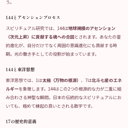
う。
144とアセンションプロセス
スピリチュアル研究では、144は
地球規模のアセンション
（次元上昇）に貢献する魂への合図
とされます。あなたの霊
的進化が、自分だけでなく周囲の意識進化にも貢献する時
期。光の働き手としての役割が始まっています。
144と東洋思想
東洋思想では、1は
太極（万物の根源）
、7は
北斗七星のエネ
ルギー
を象徴します。144はこの2つの根源的な力が二重に組
み合わさる神聖な瞬間。日本の伝統的なスピリチュアルにお
いても、極めて縁起の良いとされる数字です。
17の歴史的意義