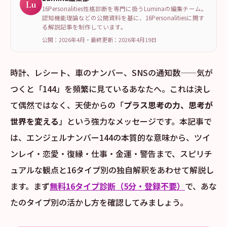
Lu
16Personalities性格診断を専門に扱うLuminaの編集チーム。
認知機能理論などの公開資料を基に、16Personalitiesに関す
る解説記事を制作しています。
公開：2026年4月
・
最終更新：
2026年4月19日
時計、レシート、車のナンバー、SNSの通知数——気が
つくと「144」を頻繁に見ているあなたへ。これは決し
て偶然ではなく、天使からの「
プラス思考の力、思考が
世界を変える
」という強力なメッセージです。本記事で
は、エンジェルナンバー144の本質的な意味から、ツイ
ンレイ・恋愛・復縁・仕事・金運・警告まで、スピリチ
ュアルな観点と16タイプ別の独自解釈をあわせて解説し
ます。まず
無料16タイプ診断（5分・登録不要）
で、あな
たのタイプ別の活かし方を確認してみましょう。