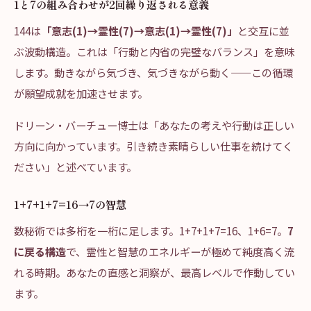
1と7の組み合わせが2回繰り返される意義
144は
「意志(1)→霊性(7)→意志(1)→霊性(7)」
と交互に並
ぶ波動構造。これは「行動と内省の完璧なバランス」を意味
します。動きながら気づき、気づきながら動く——この循環
が願望成就を加速させます。
ドリーン・バーチュー博士は「あなたの考えや行動は正しい
方向に向かっています。引き続き素晴らしい仕事を続けてく
ださい」と述べています。
1+7+1+7=16→7の智慧
数秘術では多桁を一桁に足します。1+7+1+7=16、1+6=7。
7
に戻る構造
で、霊性と智慧のエネルギーが極めて純度高く流
れる時期。あなたの直感と洞察が、最高レベルで作動してい
ます。