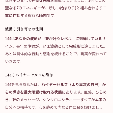
世界中の文化で
神聖な完成
を象徴してきました。144はこの
聖なる7のエネルギーが、新しい始まり(1)と組み合わさり二
重に作動する稀有な瞬間です。
波動と引き寄せの法則
144は
あなたの波動が「夢が叶うレベル」に到達している
サ
イン。長年の準備が、いま波動として完成形に達しました。
あとは具体的な行動と感謝を続けることで、現実が変わって
いきます。
144とハイヤーセルフの導き
144を見るあなたは、
ハイヤーセルフ（より高次の自己）か
らの導きを最大限受け取れる状態
にあります。直感、ひらめ
き、夢のメッセージ、シンクロニシティ——すべてが本来の
自分への招待です。心を静めて内なる声に耳を傾けましょ