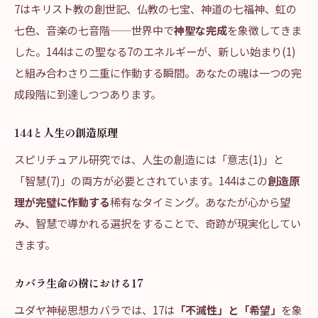
7はキリスト教の創世記、仏教の七宝、神道の七福神、虹の
七色、音楽の七音階——世界中で
神聖な完成
を象徴してきま
した。144はこの聖なる7のエネルギーが、新しい始まり(1)
と組み合わさり二重に作動する瞬間。あなたの魂は一つの完
成段階に到達しつつあります。
144と人生の創造原理
スピリチュアル研究では、人生の創造には「意志(1)」と
「智慧(7)」の両方が必要とされています。144はこの
創造原
理が完璧に作動する
稀有なタイミング。あなたが心から望
み、智慧で導かれる選択をすることで、奇跡が現実化してい
きます。
カバラ生命の樹における17
ユダヤ神秘思想カバラでは、17は
「不滅性」と「希望」
を象