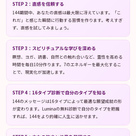
STEP
2
：
直感を信頼する
144期間中、あなたの直感は最大限に冴えています。「こ
れだ」と感じた瞬間に行動する習慣を作ります。考えすぎ
ず、直感を試してみましょう。
STEP
3
：
スピリチュアルな学びを深める
瞑想、ヨガ、読書、自然との触れ合いなど、霊性を高める
時間を毎日10分作ります。7のエネルギーを最大化するこ
とで、現実化が加速します。
STEP
4
：
16タイプ診断で自分のタイプを知る
144のメッセージは16タイプによって最適な願望成就の形
が変わります。Luminaの無料診断で自分のタイプを把握
すれば、144をより的確に人生に活かせます。