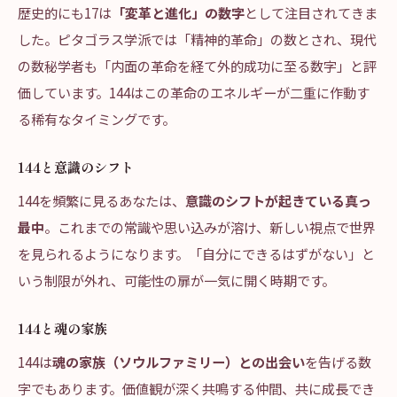
歴史的にも17は
「変革と進化」の数字
として注目されてきま
した。ピタゴラス学派では「精神的革命」の数とされ、現代
の数秘学者も「内面の革命を経て外的成功に至る数字」と評
価しています。144はこの革命のエネルギーが二重に作動す
る稀有なタイミングです。
144と意識のシフト
144を頻繁に見るあなたは、
意識のシフトが起きている真っ
最中
。これまでの常識や思い込みが溶け、新しい視点で世界
を見られるようになります。「自分にできるはずがない」と
いう制限が外れ、可能性の扉が一気に開く時期です。
144と魂の家族
144は
魂の家族（ソウルファミリー）との出会い
を告げる数
字でもあります。価値観が深く共鳴する仲間、共に成長でき