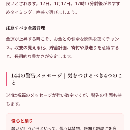
良いとされます。
17日、1月17日、17時17分前後
がおすす
めタイミング。直感で選びましょう。
注意すべき金銭管理
金運が上昇する時こそ、お金との健全な関係を築くチャン
ス。
収支の見える化、貯蓄計画、寄付や恩送り
を意識する
と、長期的な豊かさが安定します。
144の警告メッセージ｜気をつけるべき4つのこ
と
144は祝福のメッセージが強い数字ですが、警告の側面も持
ちます。
慢心と驕り
願いが叶うからといって、慢心は禁物。感謝と謙虚さを忘