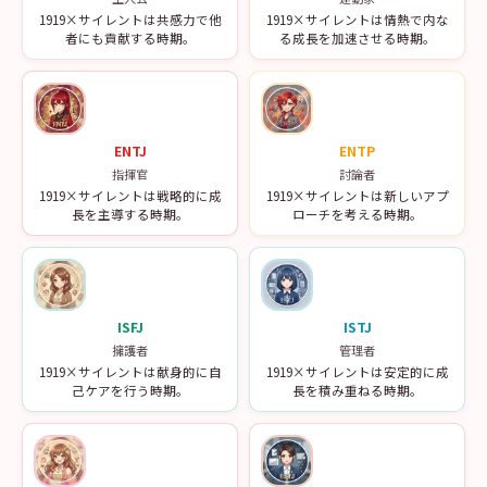
1919×サイレントは共感力で他
1919×サイレントは情熱で内な
者にも貢献する時期。
る成長を加速させる時期。
ENTJ
ENTP
指揮官
討論者
1919×サイレントは戦略的に成
1919×サイレントは新しいアプ
長を主導する時期。
ローチを考える時期。
ISFJ
ISTJ
擁護者
管理者
1919×サイレントは献身的に自
1919×サイレントは安定的に成
己ケアを行う時期。
長を積み重ねる時期。