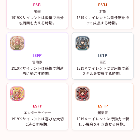
ESFJ
ESTJ
領事
幹部
1919×サイレントは愛情で自分
1919×サイレントは責任感を持
も周囲も支える時期。
って成長する時期。
ISFP
ISTP
冒険家
巨匠
1919×サイレントは感性で創造
1919×サイレントは実用性で新
的に過ごす時期。
スキルを習得する時期。
ESFP
ESTP
エンターテイナー
起業家
1919×サイレントは喜びを大切
1919×サイレントは行動力で新
に過ごす時期。
しい機会を引き寄せる時期。