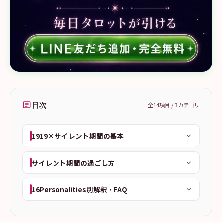
目次
全
14
項目 /
3
カテゴリ
1919×サイレント期間の基本
サイレント期間の過ごし方
16Personalities別解釈・FAQ