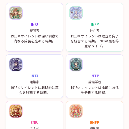
INFJ
INFP
提唱者
仲介者
1919×サイレントは深い洞察で
1919×サイレントは理想と完了
内なる成長を進める時期。
を統合する時期。1919の最も得
意なタイプ。
INTJ
INTP
建築家
論理学者
1919×サイレントは戦略的に再
1919×サイレントは冷静に状況
会を計画する時期。
を分析する時期。
ENFJ
ENFP
主人公
運動家