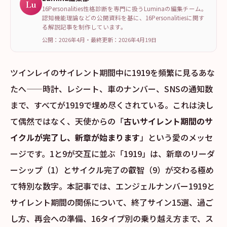
Lu
16Personalities性格診断を専門に扱うLuminaの編集チーム。
認知機能理論などの公開資料を基に、16Personalitiesに関す
る解説記事を制作しています。
公開：2026年4月
・
最終更新：
2026年4月19日
ツインレイのサイレント期間中に1919を頻繁に見るあな
たへ——時計、レシート、車のナンバー、SNSの通知数
まで、すべてが1919で埋め尽くされている。これは決し
て偶然ではなく、天使からの「
古いサイレント期間のサ
イクルが完了し、新章が始まります
」という愛のメッセ
ージです。1と9が交互に並ぶ「1919」は、新章のリーダ
ーシップ（1）とサイクル完了の叡智（9）が交わる極め
て特別な数字。本記事では、エンジェルナンバー1919と
サイレント期間の関係について、終了サイン15選、過ご
し方、再会への準備、16タイプ別の乗り越え方まで、ス