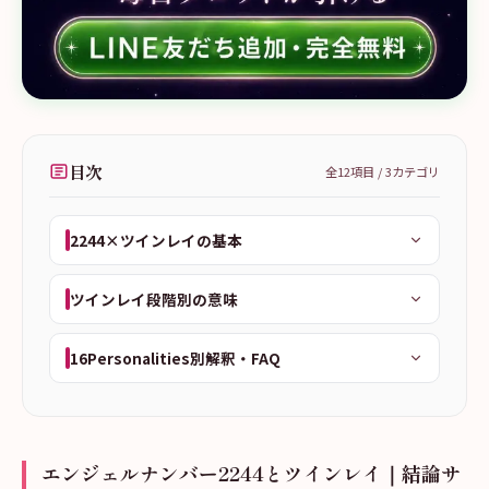
目次
全
12
項目 /
3
カテゴリ
2244×ツインレイの基本
ツインレイ段階別の意味
16Personalities別解釈・FAQ
エンジェルナンバー2244とツインレイ｜結論サ