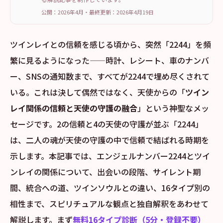
公開：2026年4月
・
最終更新：
2026年4月19日
ツインレイとの信頼を感じる頃から、突然「2244」を頻
繁に見るようになった——時計、レシート、車のナンバ
ー、SNSの通知数まで、すべてが2244で埋め尽くされて
いる。これは決して偶然ではなく、天使からの「
ツイン
レイ関係の信頼と天使の守護の融合
」という神聖なメッ
セージです。2の信頼と4の天使の守護が並ぶ「2244」
は、二人の魂が天使の守護の中で信頼で結ばれる時期を
示します。本記事では、エンジェルナンバー2244とツイ
ンレイの関係について、出会いの段階、サイレント期
間、統合への道、ツインソウルとの違い、16タイプ別の
相性まで、スピリチュアルな観点と独自解釈をあわせて
解説します。まず
無料16タイプ診断（5分・登録不要）