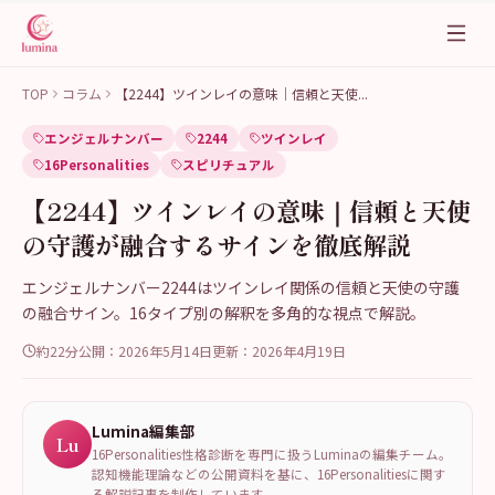
TOP
コラム
【2244】ツインレイの意味｜信頼と天使
...
エンジェルナンバー
2244
ツインレイ
16Personalities
スピリチュアル
【2244】ツインレイの意味｜信頼と天使
の守護が融合するサインを徹底解説
エンジェルナンバー2244はツインレイ関係の信頼と天使の守護
の融合サイン。16タイプ別の解釈を多角的な視点で解説。
約22分
公開：
2026年5月14日
更新：
2026年4月19日
Lumina編集部
Lu
16Personalities性格診断を専門に扱うLuminaの編集チーム。
認知機能理論などの公開資料を基に、16Personalitiesに関す
る解説記事を制作しています。