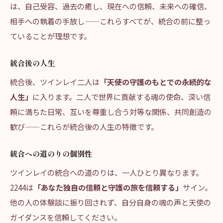
は、自己受容、過去の癒し、現在への信頼、未来への確信、
相手への執着の手放し——これらすべてが、統合の前に整っ
ていることが理想です。
統合後の人生
統合後、ツインレイ二人は
「天使の守護のもとでの永続的な
人生」
に入ります。二人で世界に貢献する魂の使命、深い信
頼に満ちた日常、互いを尊重し合う対等な関係、共同創造の
歓び——これらが統合後の人生の特徴です。
統合への道のりの個別性
ツインレイの統合への道のりは、一人ひとり異なります。
2244は
「あなた独自の信頼と守護の旅を信頼する」
サイン。
他の人の体験談に振り回されず、自分自身の魂の声と天使の
ガイダンスを信頼してください。