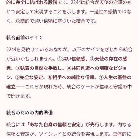
的に完全に結ばれる段階
です。2244は統合が天使の守護のも
とで安定して実現することを示します。一過性の感情ではな
く、永続的で深い信頼に基づいた結合です。
統合直前のサイン
2244を見続けているあなたが、以下のサインを感じたら統合
が近いかもしれません。
①深い信頼感、②天使の存在の感
覚、③執着の自然な手放し、④共同創造への明確なビジョ
ン、⑤完全な安定、⑥相手への純粋な信頼、⑦人生の基盤の
確立
——これらが現れた時、統合のゲートが信頼と守護の中
で開きます。
統合のための内的準備
統合には
「あなた自身の信頼と安定」が先行
します。内なる
信頼と安定が、ツインレイとの統合を実現します。具体的に