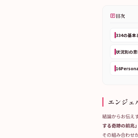
目次
334の基
状況別の意
16Person
エンジェ
結論からお伝え
する奇跡の前兆
その組み合わせが