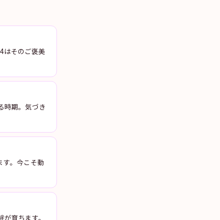
4はそのご褒美
る時期。気づき
ます。今こそ動
絆が育ちます。