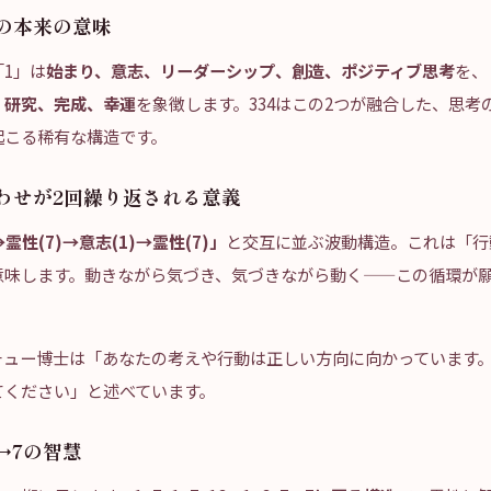
」の本来の意味
1」は
始まり、意志、リーダーシップ、創造、ポジティブ思考
を、
、研究、完成、幸運
を象徴します。334はこの2つが融合した、思考
起こる稀有な構造です。
合わせが2回繰り返される意義
→霊性(7)→意志(1)→霊性(7)」
と交互に並ぶ波動構造。これは「行
意味します。動きながら気づき、気づきながら動く——この循環が
チュー博士は「あなたの考えや行動は正しい方向に向かっています
てください」と述べています。
6→7の智慧