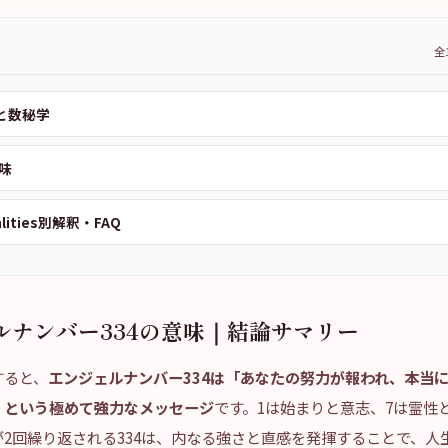
全
本と数秘学
味
alities別解釈・FAQ
ルナンバー334の意味｜結論サマリー
すると、
エンジェルナンバー334は「あなたの努力が報われ、本当
」という極めて強力なメッセージ
です。1は始まりと意志、7は霊性
2回繰り返される334は、内なる強さと直感を発揮することで、人