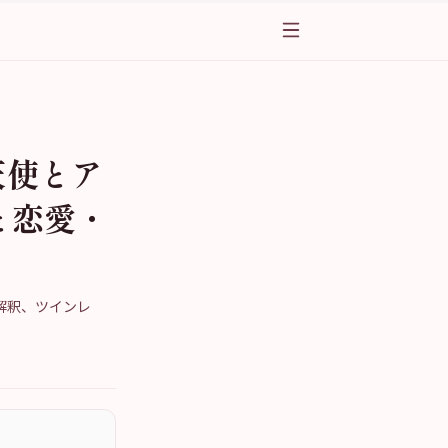
天使とア
と恋愛・
解釈、ツインレ