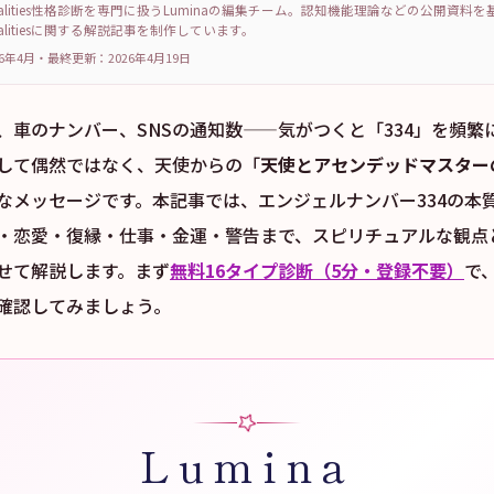
sonalities性格診断を専門に扱うLuminaの編集チーム。認知機能理論などの公開資料
sonalitiesに関する解説記事を制作しています。
6年4月
・
最終更新：
2026年4月19日
、車のナンバー、SNSの通知数——気がつくと「334」を頻繁
して偶然ではなく、天使からの「
天使とアセンデッドマスター
なメッセージです。本記事では、エンジェルナンバー334の本
・恋愛・復縁・仕事・金運・警告まで、スピリチュアルな観点と
せて解説します。まず
無料16タイプ診断（5分・登録不要）
で
確認してみましょう。
Lumina