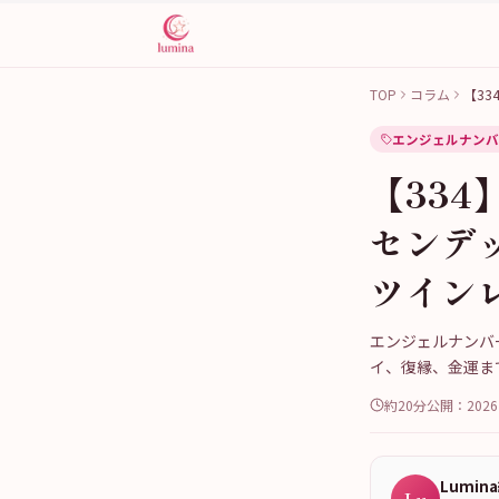
TOP
コラム
【3
エンジェルナンバ
【33
センデ
ツイン
エンジェルナンバ
イ、復縁、金運ま
約20分
公開：
202
Lumin