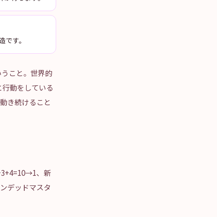
構造です。
いうこと。世界的
と行動をしている
て動き続けること
4=10→1、新
センデッドマスタ