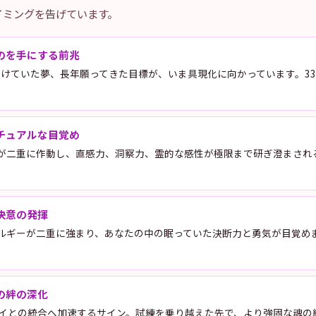
イミングを告げています。
のを手にする前兆
けていた夢、長年願ってきた目標が、いま具現化に向かっています。33
チュアルな目覚め
ーが二重に作動し、直感力、洞察力、霊的な感性が極限まで研ぎ澄まされ
決意の発揮
ルギーが二重に強まり、あなたの中の眠っていた決断力と勇気が目覚め
の絆の深化
レイとの統合へ加速するサイン。試練を乗り越えた先で、より強固な魂の