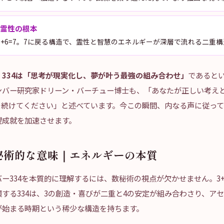
と霊性の根本
16、1+6=7。7に戻る構造で、霊性と智慧のエネルギーが深層で流れる二重
、
334は「思考が現実化し、夢が叶う最強の組み合わせ」
であると
ンバー研究家ドリーン・バーチュー博士も、「あなたが正しい考え
を続けてください」と述べています。今この瞬間、内なる声に従っ
望成就を加速させます。
数秘術的な意味｜エネルギーの本質
ー334を本質的に理解するには、数秘術の視点が欠かせません。3+3+
する334は、3の創造・喜びが二重と4の安定が組み合わさり、ア
が始まる時期という稀少な構造を持ちます。