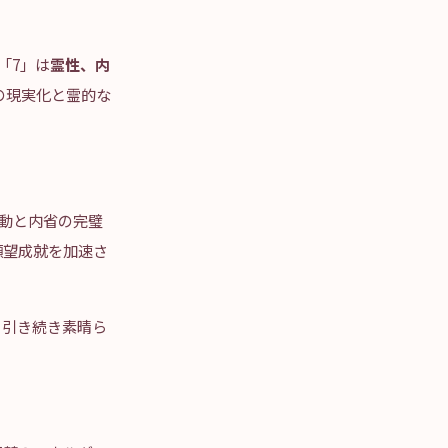
「7」は
霊性、内
の現実化と霊的な
動と内省の完璧
願望成就を加速さ
。引き続き素晴ら