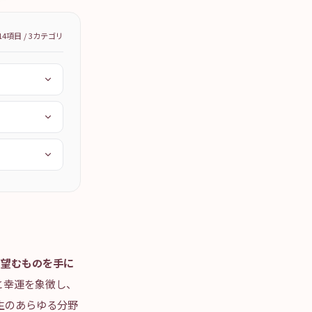
14
項目 /
3
カテゴリ
に望むものを手に
と幸運を象徴し、
生のあらゆる分野