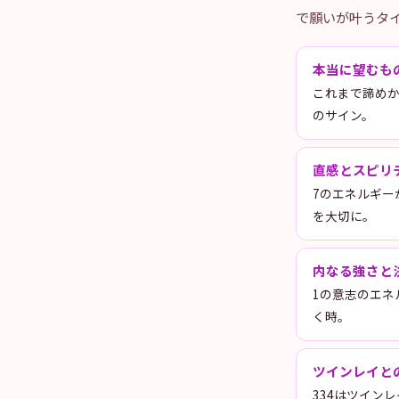
で願いが叶うタ
本当に望むも
これまで諦めか
のサイン。
直感とスピリ
7のエネルギ
を大切に。
内なる強さと
1の意志のエネ
く時。
ツインレイと
334はツイン