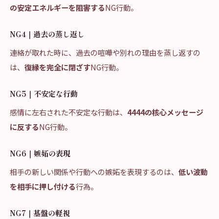
の安定エネルギーを阻害する
NG行動。
NG4｜過去の蒸し返し
連絡が取れた時に、過去の喧嘩や別れの理由を蒸し返すの
は、
復縁を完全に閉ざす
NG行動。
NG5｜不安定な行動
感情に左右された不安定な行動は、
4444の核心メッセージ
に反する
NG行動。
NG6｜嫉妬の表現
相手の新しい関係や行動への嫉妬を表現するのは、
低い波動
を相手に押し付ける
行為。
NG7｜基盤の軽視