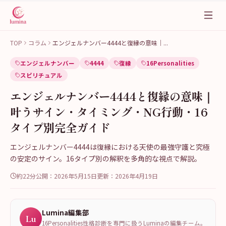
TOP
コラム
エンジェルナンバー4444と復縁の意味｜
...
エンジェルナンバー
4444
復縁
16Personalities
スピリチュアル
エンジェルナンバー4444と復縁の意味｜
叶うサイン・タイミング・NG行動・16
タイプ別完全ガイド
エンジェルナンバー4444は復縁における天使の最強守護と究極
の安定のサイン。16タイプ別の解釈を多角的な視点で解説。
約22分
公開：
2026年5月15日
更新：
2026年4月19日
Lumina編集部
Lu
16Personalities性格診断を専門に扱うLuminaの編集チーム。