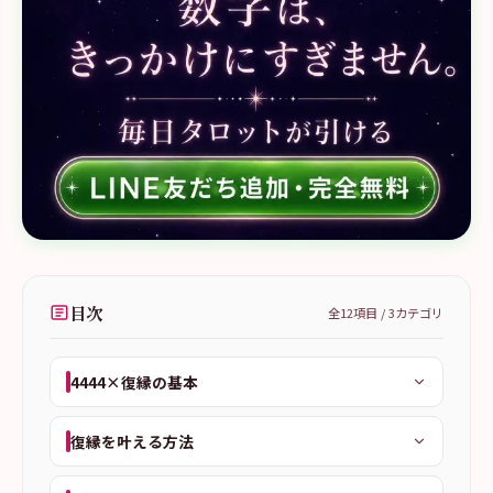
目次
全
12
項目 /
3
カテゴリ
4444×復縁の基本
復縁を叶える方法