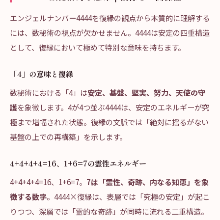
エンジェルナンバー4444を復縁の観点から本質的に理解する
には、数秘術の視点が欠かせません。4444は安定の四重構造
として、復縁において極めて特別な意味を持ちます。
「4」の意味と復縁
数秘術における「4」は
安定、基盤、堅実、努力、天使の守
護
を象徴します。4が4つ並ぶ4444は、安定のエネルギーが究
極まで増幅された状態。復縁の文脈では「絶対に揺るがない
基盤の上での再構築」を示します。
4+4+4+4=16、1+6=7の霊性エネルギー
4+4+4+4=16、1+6=7。
7は「霊性、奇跡、内なる知恵」を象
徴する数字
。4444×復縁は、表層では「究極の安定」が起こ
りつつ、深層では「霊的な奇跡」が同時に流れる二重構造。