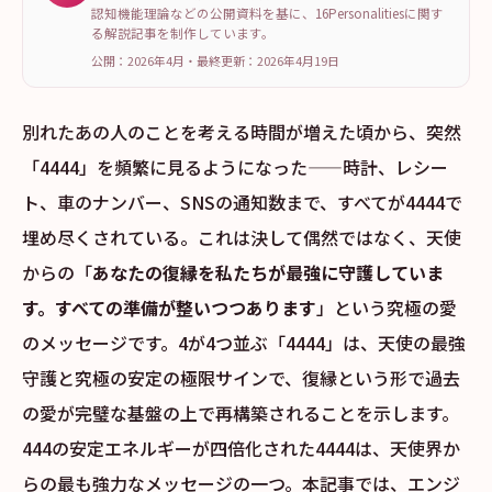
認知機能理論などの公開資料を基に、16Personalitiesに関す
る解説記事を制作しています。
公開：2026年4月
・
最終更新：
2026年4月19日
別れたあの人のことを考える時間が増えた頃から、突然
「4444」を頻繁に見るようになった——時計、レシー
ト、車のナンバー、SNSの通知数まで、すべてが4444で
埋め尽くされている。これは決して偶然ではなく、天使
からの「
あなたの復縁を私たちが最強に守護していま
す。すべての準備が整いつつあります
」という究極の愛
のメッセージです。4が4つ並ぶ「4444」は、天使の最強
守護と究極の安定の極限サインで、復縁という形で過去
の愛が完璧な基盤の上で再構築されることを示します。
444の安定エネルギーが四倍化された4444は、天使界か
らの最も強力なメッセージの一つ。本記事では、エンジ