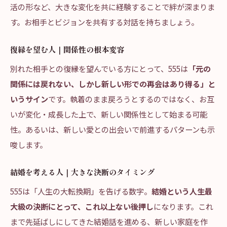
活の形など、大きな変化を共に経験することで絆が深まりま
す。お相手とビジョンを共有する対話を持ちましょう。
復縁を望む人｜関係性の根本変容
別れた相手との復縁を望んでいる方にとって、555は
「元の
関係には戻れない、しかし新しい形での再会はあり得る」と
いうサイン
です。執着のまま戻ろうとするのではなく、お互
いが変化・成長した上で、新しい関係性として始まる可能
性。あるいは、新しい愛との出会いで前進するパターンも示
唆します。
結婚を考える人｜大きな決断のタイミング
555は「人生の大転換期」を告げる数字。
結婚という人生最
大級の決断にとって、これ以上ない後押し
になります。これ
まで先延ばしにしてきた結婚話を進める、新しい家庭を作