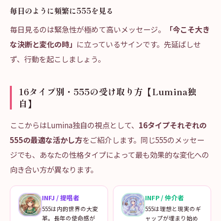
毎日のように頻繁に555を見る
毎日見るのは緊急性が極めて高いメッセージ。
「今こそ大き
な決断と変化の時」
に立っているサインです。先延ばしせ
ず、行動を起こしましょう。
16タイプ別・555の受け取り方【Lumina独
自】
ここからはLumina独自の視点として、
16タイプそれぞれの
555の最適な活かし方
をご紹介します。同じ555のメッセー
ジでも、あなたの性格タイプによって最も効果的な変化への
向き合い方が異なります。
INFJ
/
提唱者
INFP
/
仲介者
555は内的世界の大変
555は理想と現実のギ
革。長年の使命感が
ャップが埋まり始め