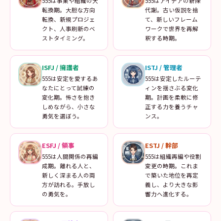
555は事業や組織の大
555はアイデアの新陳
転換期。大胆な方向
代謝。古い仮説を捨
転換、新規プロジェ
て、新しいフレーム
クト、人事刷新のベ
ワークで世界を再解
ストタイミング。
釈する時期。
ISFJ
/
擁護者
ISTJ
/
管理者
555は安定を愛するあ
555は安定したルーテ
なたにとって試練の
ィンを揺さぶる変化
変化期。怖さを抱き
期。計画を柔軟に修
しめながら、小さな
正する力を養うチャ
勇気を選ぼう。
ンス。
ESFJ
/
領事
ESTJ
/
幹部
555は人間関係の再編
555は組織再編や役割
成期。離れる人と、
変更の時期。これま
新しく深まる人の両
で築いた地位を再定
方が訪れる。手放し
義し、より大きな影
の勇気を。
響力へ進化する。