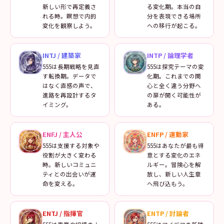
新しい形で再定義さ
る変化期。本当の自
れる時。瞑想で内的
分を表現できる場所
変化を観察しよう。
への移行が起こる。
INTJ
/
建築家
INTP
/
論理学者
555は長期戦略を見直
555は探究テーマの変
す転換期。データで
化期。これまでの関
はなく直感の声で、
心と全く違う分野へ
進路を再設計するタ
の扉が開く可能性が
イミング。
ある。
ENFJ
/
主人公
ENFP
/
運動家
555は支援する対象や
555はあなたが最も得
役割が大きく変わる
意とする変化のエネ
時。新しいコミュニ
ルギー。冒険心を解
ティとの出会いが運
放し、新しい人生章
命を変える。
へ飛び込もう。
ENTJ
/
指揮官
ENTP
/
討論者