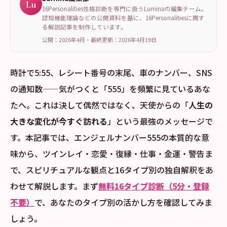
Lu
16Personalities性格診断を専門に扱うLuminaの編集チーム。
認知機能理論などの公開資料を基に、16Personalitiesに関す
る解説記事を制作しています。
公開：2026年4月
・
最終更新：
2026年4月19日
時計で5:55、レシート番号の末尾、車のナンバー、SNS
の通知数——気がつくと「555」を頻繁に見ているあな
たへ。これは決して偶然ではなく、天使からの「
人生の
大きな変化が今すぐ訪れる
」という最強のメッセージで
す。本記事では、エンジェルナンバー555の本質的な意
味から、ツインレイ・恋愛・復縁・仕事・金運・警告ま
で、スピリチュアルな観点と16タイプ別の独自解釈をあ
わせて解説します。まず
無料16タイプ診断（5分・登録
不要）
で、あなたのタイプ別の活かし方を確認してみま
しょう。