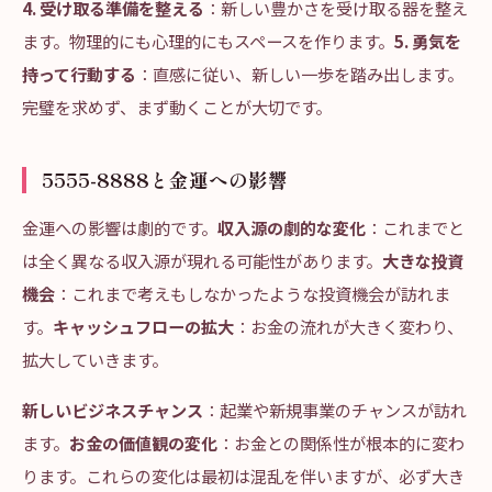
4. 受け取る準備を整える
：新しい豊かさを受け取る器を整え
ます。物理的にも心理的にもスペースを作ります。
5. 勇気を
持って行動する
：直感に従い、新しい一歩を踏み出します。
完璧を求めず、まず動くことが大切です。
5555-8888と金運への影響
金運への影響は劇的です。
収入源の劇的な変化
：これまでと
は全く異なる収入源が現れる可能性があります。
大きな投資
機会
：これまで考えもしなかったような投資機会が訪れま
す。
キャッシュフローの拡大
：お金の流れが大きく変わり、
拡大していきます。
新しいビジネスチャンス
：起業や新規事業のチャンスが訪れ
ます。
お金の価値観の変化
：お金との関係性が根本的に変わ
ります。これらの変化は最初は混乱を伴いますが、必ず大き