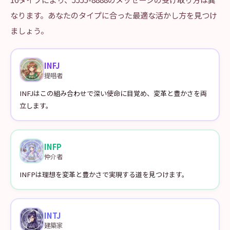
なります。あなたのタイプに合った最適な活かし方を見つけ
ましょう。
INFJ
提唱者
INFJはこの組み合わせで深い使命に目覚め、変革と豊かさを両
立します。
INFP
仲介者
INFPは理想を変革と豊かさで実現する道を見つけます。
INTJ
建築家