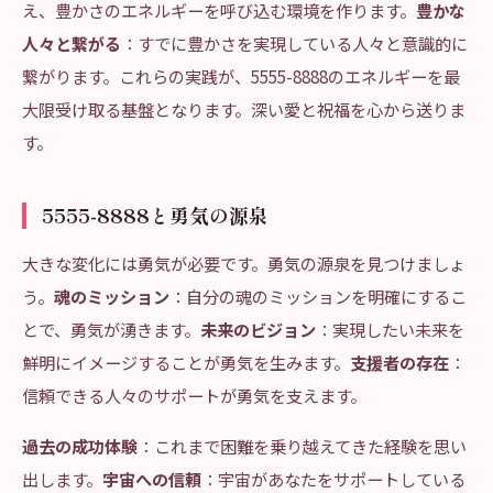
え、豊かさのエネルギーを呼び込む環境を作ります。
豊かな
人々と繋がる
：すでに豊かさを実現している人々と意識的に
繋がります。これらの実践が、5555-8888のエネルギーを最
大限受け取る基盤となります。深い愛と祝福を心から送りま
す。
5555-8888と勇気の源泉
大きな変化には勇気が必要です。勇気の源泉を見つけましょ
う。
魂のミッション
：自分の魂のミッションを明確にするこ
とで、勇気が湧きます。
未来のビジョン
：実現したい未来を
鮮明にイメージすることが勇気を生みます。
支援者の存在
：
信頼できる人々のサポートが勇気を支えます。
過去の成功体験
：これまで困難を乗り越えてきた経験を思い
出します。
宇宙への信頼
：宇宙があなたをサポートしている