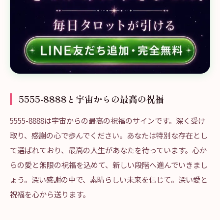
5555-8888と宇宙からの最高の祝福
5555-8888は宇宙からの最高の祝福のサインです。深く受け
取り、感謝の心で歩んでください。あなたは特別な存在とし
て選ばれており、最高の人生があなたを待っています。心か
らの愛と無限の祝福を込めて、新しい段階へ進んでいきまし
ょう。深い感謝の中で、素晴らしい未来を信じて。深い愛と
祝福を心から送ります。