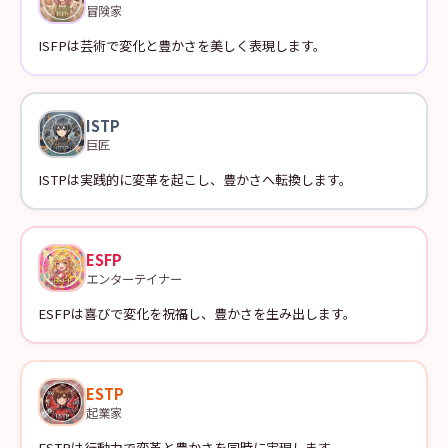
冒険家
ISFPは芸術で変化と豊かさを美しく表現します。
ISTP
巨匠
ISTPは実践的に変革を起こし、豊かさへ転換します。
ESFP
エンターテイナー
ESFPは喜びで変化を祝福し、豊かさを生み出します。
ESTP
起業家
ESTPは行動力で変革と豊かさを同時に実現します。