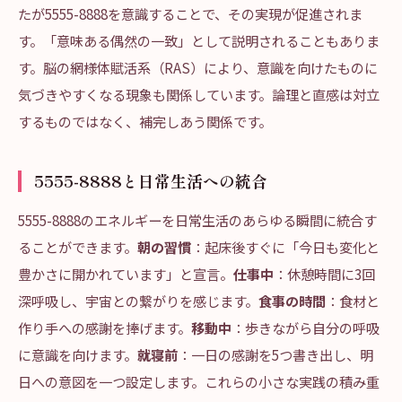
たが5555-8888を意識することで、その実現が促進されま
す。「意味ある偶然の一致」として説明されることもありま
す。脳の網様体賦活系（RAS）により、意識を向けたものに
気づきやすくなる現象も関係しています。論理と直感は対立
するものではなく、補完しあう関係です。
5555-8888と日常生活への統合
5555-8888のエネルギーを日常生活のあらゆる瞬間に統合す
ることができます。
朝の習慣
：起床後すぐに「今日も変化と
豊かさに開かれています」と宣言。
仕事中
：休憩時間に3回
深呼吸し、宇宙との繋がりを感じます。
食事の時間
：食材と
作り手への感謝を捧げます。
移動中
：歩きながら自分の呼吸
に意識を向けます。
就寝前
：一日の感謝を5つ書き出し、明
日への意図を一つ設定します。これらの小さな実践の積み重