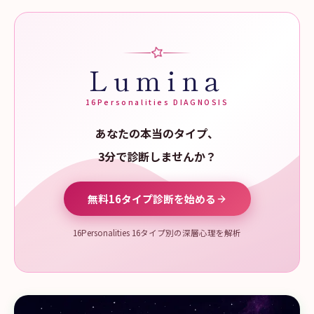
Lumina
16Personalities DIAGNOSIS
あなたの本当のタイプ、
3分で診断しませんか？
無料16タイプ診断を始める
16Personalities 16タイプ別の深層心理を解析