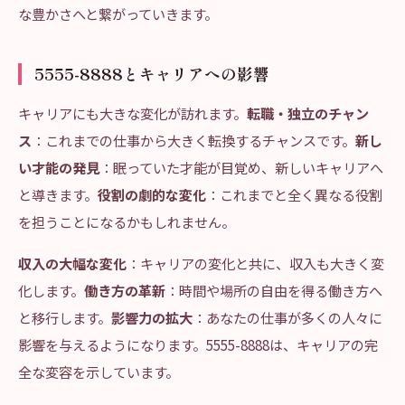
な豊かさへと繋がっていきます。
5555-8888とキャリアへの影響
キャリアにも大きな変化が訪れます。
転職・独立のチャン
ス
：これまでの仕事から大きく転換するチャンスです。
新し
い才能の発見
：眠っていた才能が目覚め、新しいキャリアへ
と導きます。
役割の劇的な変化
：これまでと全く異なる役割
を担うことになるかもしれません。
収入の大幅な変化
：キャリアの変化と共に、収入も大きく変
化します。
働き方の革新
：時間や場所の自由を得る働き方へ
と移行します。
影響力の拡大
：あなたの仕事が多くの人々に
影響を与えるようになります。5555-8888は、キャリアの完
全な変容を示しています。