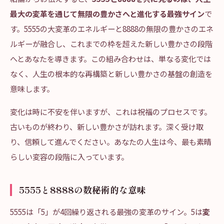
最大の変革を通じて無限の豊かさへと進化する最強サイン
で
す。5555の大変革のエネルギーと8888の無限の豊かさのエネ
ルギーが融合し、これまでの枠を超えた新しい豊かさの段階
へとあなたを導きます。この組み合わせは、単なる変化では
なく、人生の根本的な再構築と新しい豊かさの基盤の創造を
意味します。
変化は時に不安を伴いますが、これは祝福のプロセスです。
古いものが終わり、新しい豊かさが訪れます。深く受け取
り、信頼して進んでください。あなたの人生は今、最も素晴
らしい変容の段階に入っています。
5555と8888の数秘術的な意味
5555は「5」が4回繰り返される最強の変革のサイン。5は
変