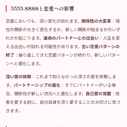
5555-8888と恋愛への影響
恋愛においても、深い変化が訪れます。
関係性の大変革
：現
在の関係が大きく変化するか、新しい関係が始まるかのいず
れかが起こります。
運命のパートナーとの出会い
：人生を変
える出会いが訪れる可能性があります。
古い恋愛パターンの
終了
：繰り返してきた恋愛パターンが終わり、新しいパター
ンへと進化します。
深い愛の体験
：これまで知らなかった深さの愛を体験しま
す。
パートナーシップの進化
：すでにパートナーがいる場
合、関係性が新しい次元へと進化します。
自己愛の覚醒
：他
者を愛する前に、自分自身を深く愛することの大切さに気づ
きます。