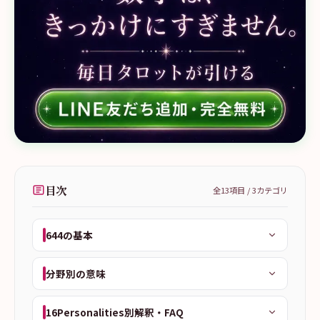
目次
全
13
項目 /
3
カテゴリ
644の基本
分野別の意味
16Personalities別解釈・FAQ