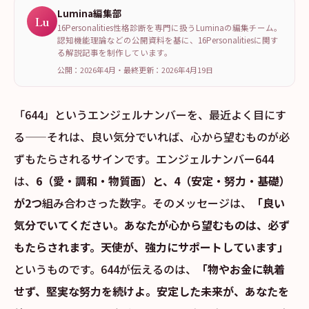
Lumina編集部
Lu
16Personalities性格診断を専門に扱うLuminaの編集チーム。
認知機能理論などの公開資料を基に、16Personalitiesに関す
る解説記事を制作しています。
公開：2026年4月
・
最終更新：
2026年4月19日
「644」というエンジェルナンバーを、最近よく目にす
る——それは、良い気分でいれば、心から望むものが必
ずもたらされるサインです。エンジェルナンバー644
は、
6（愛・調和・物質面）と、4（安定・努力・基礎）
が2つ
組み合わさった数字。そのメッセージは、
「良い
気分でいてください。あなたが心から望むものは、必ず
もたらされます。天使が、強力にサポートしています」
というものです。644が伝えるのは、
「物やお金に執着
せず、堅実な努力を続けよ。安定した未来が、あなたを