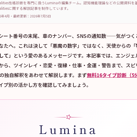
sonalities性格診断を専門に扱うLuminaの編集チーム。認知機能理論などの公開資料
sonalitiesに関する解説記事を制作しています。
6年4月
・
最終更新：
2026年7月5日
レシート番号の末尾、車のナンバー、SNSの通知数——気がつく
なたへ。これは決して「悪魔の数字」ではなく、天使からの「
して
」という愛のあるメッセージです。本記事では、エンジェル
から、ツインレイ・恋愛・復縁・仕事・金運・警告まで、スピ
別の独自解釈をあわせて解説します。まず
無料16タイプ診断（5
イプ別の活かし方を確認してみましょう。
Lumina