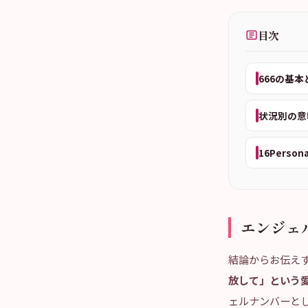
目次
666の基
状況別の意
16Person
エンジェ
結論からお伝え
放して」という
ェルナンバーと