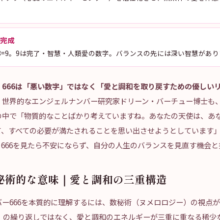
の完成
8、1+8=9。9は完了・智慧・人類愛の数字。バランスの先には深い智慧があ
、
666は「悪い数字」ではなく「愛と調和を取り戻すための優しい
。世界的なエンジェルナンバー研究家ドリーン・バーチュー博士も
の中で「物質的なことばかり考えていますね。あなたの天使は、あ
て、すべての必要が満たされることを思い出させようとしています
666を見たら不安にならず、自分の人生のバランスを見直す機会と
数秘術的な意味｜愛と調和の三重構造
バー666を本質的に理解するには、数秘術（ヌメロロジー）の視点
6」の繰り返しではなく、愛と調和のエネルギーが三重に重なる稀少