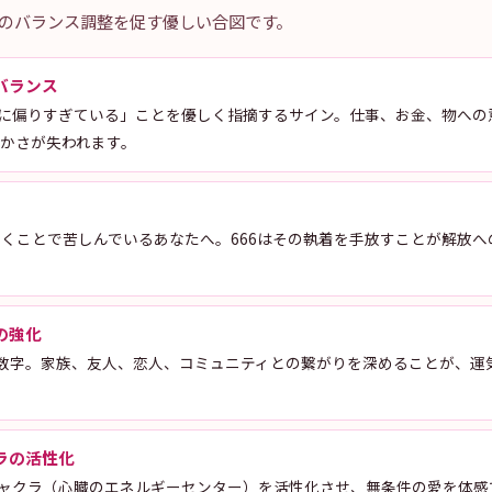
心のバランス調整を促す優しい合図です。
バランス
面に偏りすぎている」ことを優しく指摘するサイン。仕事、お金、物への
かさが失われます。
くことで苦しんでいるあなたへ。666はその執着を手放すことが解放へ
の強化
数字。家族、友人、恋人、コミュニティとの繋がりを深めることが、運
ラの活性化
チャクラ（心臓のエネルギーセンター）を活性化させ、無条件の愛を体感