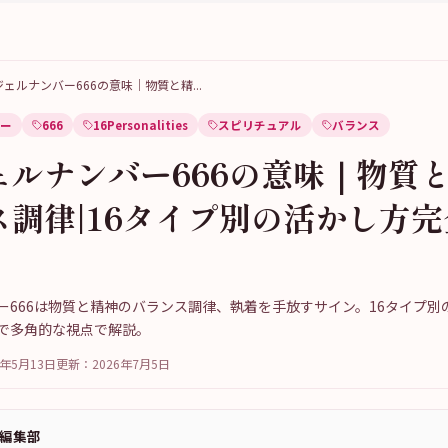
ジェルナンバー666の意味｜物質と精
...
ー
666
16Personalities
スピリチュアル
バランス
ェルナンバー666の意味｜物質
ス調律|16タイプ別の活かし方
ー666は物質と精神のバランス調律、執着を手放すサイン。16タイプ別
で多角的な視点で解説。
6年5月13日
更新：
2026年7月5日
a編集部