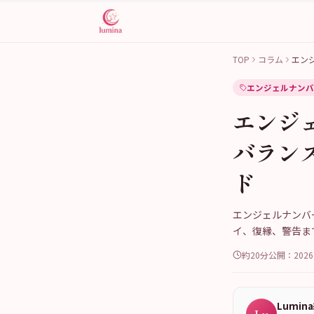
TOP
コラム
エン
エンジェルナンバ
エンジ
バラン
ド
エンジェルナンバ
イ、復縁、警告ま
約20分
公開：
202
Lumin