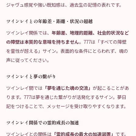
ジャヴュ感覚や強い既知感は、過去生の記憶の表れです。
ツインレイとの年齢差・距離・状況の超越
ツインレイ関係では、
年齢差、地理的距離、社会的状況など
の障壁は本質的な意味を持ちません
。777は「すべての障壁
を霊性が超える」サイン。表面的な条件にとらわれず、魂の
声に従ってください。
ツインレイと夢の繋がり
ツインレイ間では
「夢を通じた魂の交流」
が起こることがあ
ります。777は夢を通じた繋がりが活発化するサイン。夢日
記をつけることで、メッセージを受け取りやすくなります。
ツインレイ関係での霊的成長の加速
ツインレイとの関係は
「霊的成長の最大の加速装置」
です。