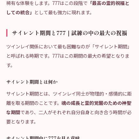
稀有な体験をします。777はこの段階で
「最高の霊的祝福と
しての統合」
として最も強力に現れます。
サイレント期間と777｜試練の中の最大の祝福
ツインレイ関係において最も困難なのが「サイレント期間」
と呼ばれる時期です。777はこの期間の最大の希望となりま
す。
サイレント期間とは何か
サイレント期間とは、ツインレイ同士が物理的・感情的に距
離を取る期間のことです。
魂の成長と霊的覚醒のための神聖
な期間
であり、二人がそれぞれ自分自身と向き合う時間が必
要となります。
サイレント期間中に777を見る意味