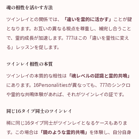
魂の相性を活かす方法
ツインレイとの関係では、
「違いを霊的に活かす」
ことが鍵
となります。お互いの異なる視点を尊重し、補完し合うこと
で、霊的成長が加速します。777はこの「違いを霊性に変え
る」レッスンを促します。
ツインレイ相性の本質
ツインレイの本質的な相性は
「魂レベルの認識と霊的共鳴」
にあります。16Personalitiesが異なっても、777のシンクロ
や霊的な共鳴体験があれば、それがツインレイの証です。
同じ16タイプ同士のツインレイ
稀に同じ16タイプ同士がツインレイとなるケースもありま
す。この場合は
「鏡のような霊的共鳴」
を体験し、自分自身