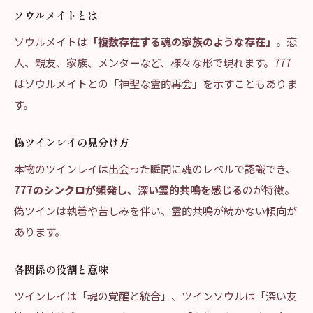
ソウルメイトとは
ソウルメイトは
「複数存在する魂の家族のような存在」
。恋
人、親友、家族、メンターなど、様々な形で現れます。777
はソウルメイトとの「神聖な霊的再会」を示すこともありま
す。
偽ツインレイの見分け方
本物のツインレイは出会った瞬間に魂のレベルで認識でき、
777のシンクロが頻発し、深い霊的共鳴を感じる
のが特徴。
偽ツインは執着や苦しみを伴い、霊的共鳴が続かない傾向が
あります。
各関係の役割と意味
ツインレイは「魂の覚醒と統合」、ツインソウルは「深い友