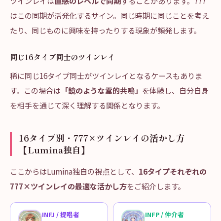
ツインレイは
直感のレベルで同期
することがあります。777
はこの同期が活発化するサイン。同じ時期に同じことを考え
たり、同じものに興味を持ったりする現象が頻発します。
同じ16タイプ同士のツインレイ
稀に同じ16タイプ同士がツインレイとなるケースもありま
す。この場合は
「鏡のような霊的共鳴」
を体験し、自分自身
を相手を通じて深く理解する関係となります。
16タイプ別・777×ツインレイの活かし方
【Lumina独自】
ここからはLumina独自の視点として、
16タイプそれぞれの
777×ツインレイの最適な活かし方
をご紹介します。
INFJ
/
提唱者
INFP
/
仲介者