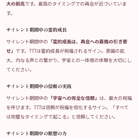
大の前兆
です。最高のタイミングでの再会が近づいていま
す。
サイレント期間中の霊的成長
サイレント期間中の
「霊的成長は、再会への最強の引き寄
せ」
です。777は霊的成長が祝福されるサイン。意識の拡
大、内なる声との繋がり、宇宙との一体感の体験を大切にし
てください。
サイレント期間中の信頼の実践
サイレント期間中の
「宇宙への完全な信頼」
は、最大の祝福
を呼びます。777は信頼が祝福を倍化するサイン。「すべて
は完璧なタイミングで起こる」と信頼してください。
サイレント期間中の瞑想の力