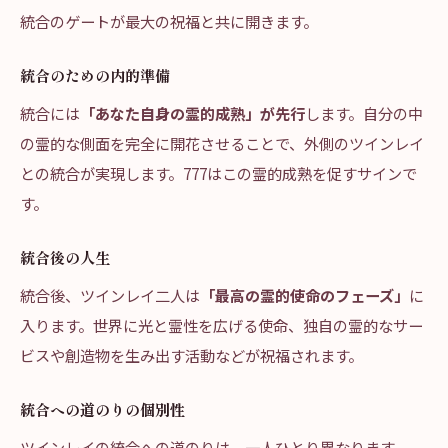
統合のゲートが最大の祝福と共に開きます。
統合のための内的準備
統合には
「あなた自身の霊的成熟」が先行
します。自分の中
の霊的な側面を完全に開花させることで、外側のツインレイ
との統合が実現します。777はこの霊的成熟を促すサインで
す。
統合後の人生
統合後、ツインレイ二人は
「最高の霊的使命のフェーズ」
に
入ります。世界に光と霊性を広げる使命、独自の霊的なサー
ビスや創造物を生み出す活動などが祝福されます。
統合への道のりの個別性
ツインレイの統合への道のりは、一人ひとり異なります。