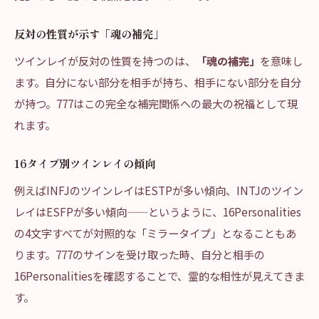
反対の性質が示す「魂の補完」
ツインレイが反対の性質を持つのは、
「魂の補完」
を意味し
ます。自分にない部分を相手が持ち、相手にない部分を自分
が持つ。777はこの完全な補完関係への最大の祝福として現
れます。
16タイプ別ツインレイの傾向
例えばINFJのツインレイはESTPが多い傾向、INTJのツイン
レイはESFPが多い傾向——というように、16Personalities
の4文字すべてが対照的な「ミラータイプ」となることもあ
ります。777のサインを受け取った時、自分と相手の
16Personalitiesを確認することで、霊的な相性が見えてきま
す。