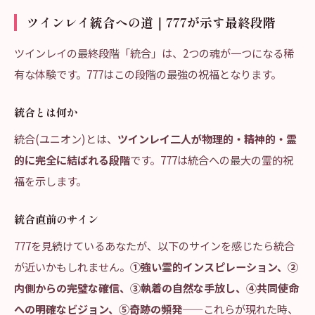
ツインレイ統合への道｜777が示す最終段階
ツインレイの最終段階「統合」は、2つの魂が一つになる稀
有な体験です。777はこの段階の最強の祝福となります。
統合とは何か
統合(ユニオン)とは、
ツインレイ二人が物理的・精神的・霊
的に完全に結ばれる段階
です。777は統合への最大の霊的祝
福を示します。
統合直前のサイン
777を見続けているあなたが、以下のサインを感じたら統合
が近いかもしれません。
①強い霊的インスピレーション、②
内側からの完璧な確信、③執着の自然な手放し、④共同使命
への明確なビジョン、⑤奇跡の頻発
——これらが現れた時、