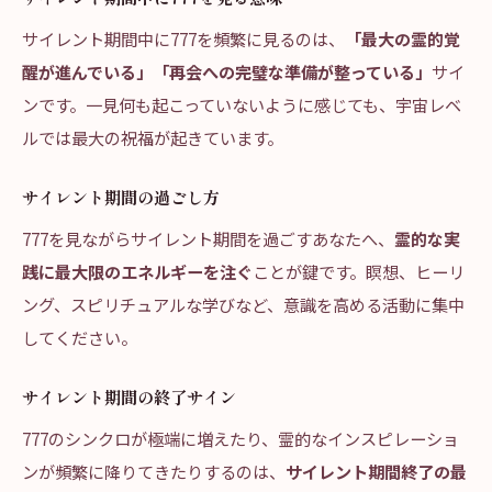
サイレント期間中に777を頻繁に見るのは、
「最大の霊的覚
醒が進んでいる」「再会への完璧な準備が整っている」
サイ
ンです。一見何も起こっていないように感じても、宇宙レベ
ルでは最大の祝福が起きています。
サイレント期間の過ごし方
777を見ながらサイレント期間を過ごすあなたへ、
霊的な実
践に最大限のエネルギーを注ぐ
ことが鍵です。瞑想、ヒーリ
ング、スピリチュアルな学びなど、意識を高める活動に集中
してください。
サイレント期間の終了サイン
777のシンクロが極端に増えたり、霊的なインスピレーショ
ンが頻繁に降りてきたりするのは、
サイレント期間終了の最