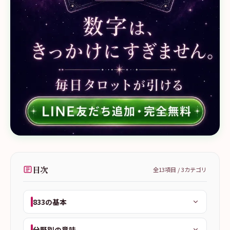
目次
全
13
項目 /
3
カテゴリ
833の基本
分野別の意味