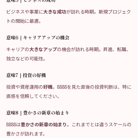
ビジネスや事業に
大きな成功
が訪れる時期。新規プロジェク
トの開始に最適。
意味6｜キャリアアップの機会
キャリアの
大きなアップ
の機会が訪れる時期。昇進、転職、
独立などの可能性。
意味7｜投資の好機
投資や資産運用の
好機
。8888を見た直後の投資判断は、特に
直感を信頼してください。
意味8｜豊かさの新章の始まり
8888は
豊かさの新章の始まり
。これまでとは違うスケールの
豊かさが訪れます。