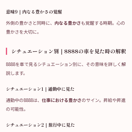
意味9｜内なる豊かさの覚醒
外側の豊かさと同時に、
内なる豊かさ
も覚醒する時期。心の
豊かさを大切に。
シチュエーション別｜8888の車を見た時の解釈
8888を車で見るシチュエーション別に、その意味を詳しく解
説します。
シチュエーション1｜通勤中に見た
通勤中の8888は、
仕事における豊かさ
のサイン。昇給や昇進
の可能性。
シチュエーション2｜旅行中に見た