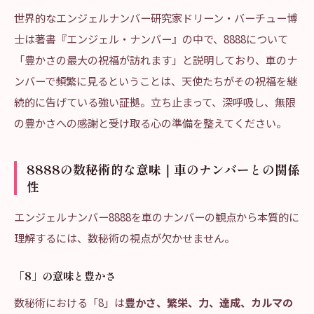
世界的なエンジェルナンバー研究家ドリーン・バーチュー博
士は著書『エンジェル・ナンバー』の中で、8888について
「豊かさの最大の祝福が訪れます」と説明しており、車のナ
ンバーで頻繁に見るということは、天使たちがその祝福を継
続的に告げている強い証拠。立ち止まって、深呼吸し、無限
の豊かさへの感謝と受け取る心の準備を整えてください。
8888の数秘術的な意味｜車のナンバーとの関係
性
エンジェルナンバー8888を車のナンバーの観点から本質的に
理解するには、数秘術の視点が欠かせません。
「8」の意味と豊かさ
数秘術における「8」は
豊かさ、繁栄、力、達成、カルマの