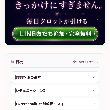
目次
全
11
項目 /
3
カテゴリ
8888×車の基本
シチュエーション別
16Personalities別解釈・FAQ