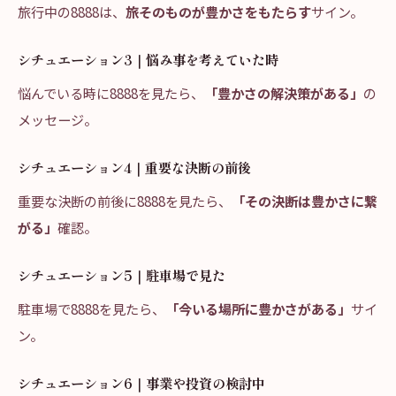
旅行中の8888は、
旅そのものが豊かさをもたらす
サイン。
シチュエーション3｜悩み事を考えていた時
悩んでいる時に8888を見たら、
「豊かさの解決策がある」
の
メッセージ。
シチュエーション4｜重要な決断の前後
重要な決断の前後に8888を見たら、
「その決断は豊かさに繋
がる」
確認。
シチュエーション5｜駐車場で見た
駐車場で8888を見たら、
「今いる場所に豊かさがある」
サイ
ン。
シチュエーション6｜事業や投資の検討中