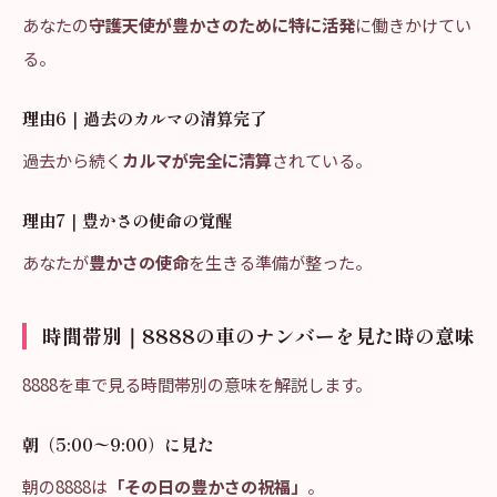
あなたの
守護天使が豊かさのために特に活発
に働きかけてい
る。
理由6｜過去のカルマの清算完了
過去から続く
カルマが完全に清算
されている。
理由7｜豊かさの使命の覚醒
あなたが
豊かさの使命
を生きる準備が整った。
時間帯別｜8888の車のナンバーを見た時の意味
8888を車で見る時間帯別の意味を解説します。
朝（5:00〜9:00）に見た
朝の8888は
「その日の豊かさの祝福」
。