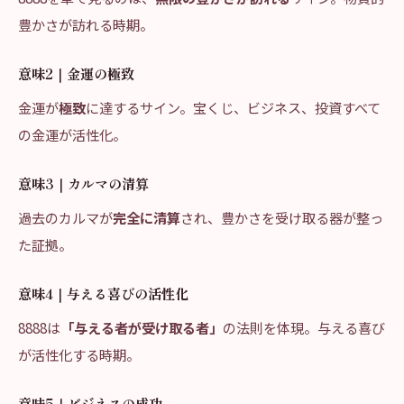
豊かさが訪れる時期。
意味2｜金運の極致
金運が
極致
に達するサイン。宝くじ、ビジネス、投資すべて
の金運が活性化。
意味3｜カルマの清算
過去のカルマが
完全に清算
され、豊かさを受け取る器が整っ
た証拠。
意味4｜与える喜びの活性化
8888は
「与える者が受け取る者」
の法則を体現。与える喜び
が活性化する時期。
意味5｜ビジネスの成功