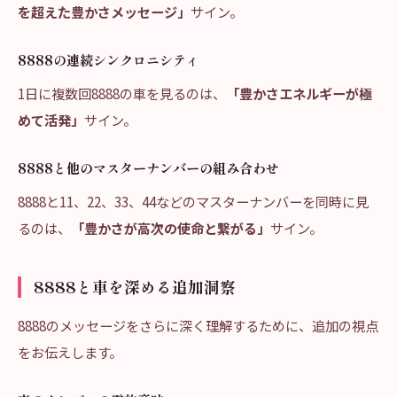
を超えた豊かさメッセージ」
サイン。
8888の連続シンクロニシティ
1日に複数回8888の車を見るのは、
「豊かさエネルギーが極
めて活発」
サイン。
8888と他のマスターナンバーの組み合わせ
8888と11、22、33、44などのマスターナンバーを同時に見
るのは、
「豊かさが高次の使命と繋がる」
サイン。
8888と車を深める追加洞察
8888のメッセージをさらに深く理解するために、追加の視点
をお伝えします。