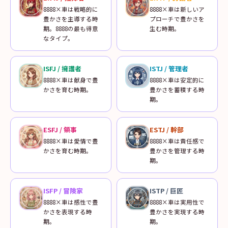
8888×車は戦略的に
8888×車は新しいア
豊かさを主導する時
プローチで豊かさを
期。8888の最も得意
生む時期。
なタイプ。
ISFJ
/
擁護者
ISTJ
/
管理者
8888×車は献身で豊
8888×車は安定的に
かさを育む時期。
豊かさを蓄積する時
期。
ESFJ
/
領事
ESTJ
/
幹部
8888×車は愛情で豊
8888×車は責任感で
かさを育む時期。
豊かさを管理する時
期。
ISFP
/
冒険家
ISTP
/
巨匠
8888×車は感性で豊
8888×車は実用性で
かさを表現する時
豊かさを実現する時
期。
期。