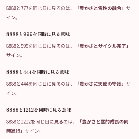
8888と777を同じ日に見るのは、
「豊かさと霊性の融合」
サ
イン。
8888と999を同時に見る意味
8888と999を同じ日に見るのは、
「豊かさとサイクル完了」
サイン。
8888と444を同時に見る意味
8888と444を同じ日に見るのは、
「豊かさに天使の守護」
サ
イン。
8888と1212を同時に見る意味
8888と1212を同じ日に見るのは、
「豊かさと霊的成長の同
時進行」
サイン。