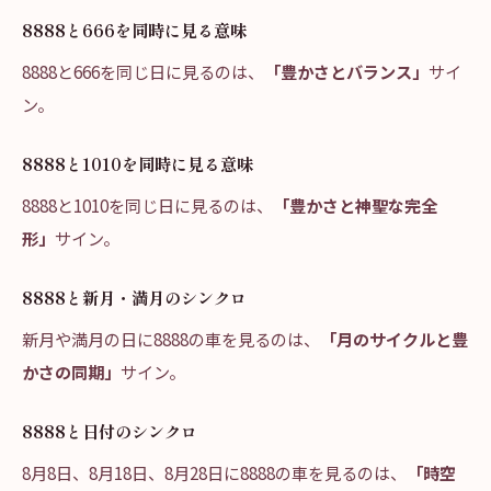
8888と666を同時に見る意味
8888と666を同じ日に見るのは、
「豊かさとバランス」
サイ
ン。
8888と1010を同時に見る意味
8888と1010を同じ日に見るのは、
「豊かさと神聖な完全
形」
サイン。
8888と新月・満月のシンクロ
新月や満月の日に8888の車を見るのは、
「月のサイクルと豊
かさの同期」
サイン。
8888と日付のシンクロ
8月8日、8月18日、8月28日に8888の車を見るのは、
「時空