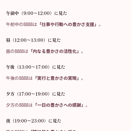
午前中（9:00〜12:00）に見た
午前中の8888は
「仕事や行動への豊かさ支援」
。
昼（12:00〜13:00）に見た
昼の8888は
「内なる豊かさの活性化」
。
午後（13:00〜17:00）に見た
午後の8888は
「実行と豊かさの実現」
。
夕方（17:00〜19:00）に見た
夕方の8888は
「一日の豊かさへの感謝」
。
夜（19:00〜23:00）に見た