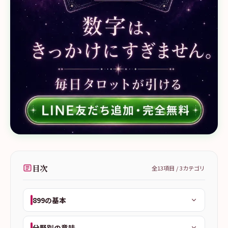
目次
全
13
項目 /
3
カテゴリ
899の基本
分野別の意味