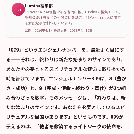
Lumina編集部
Lu
16Personalities性格診断を専門に扱うLuminaの編集チーム。
認知機能理論などの公開資料を基に、16Personalitiesに関す
る解説記事を制作しています。
公開：2026年4月
・
最終更新：
2026年4月19日
「899」というエンジェルナンバーを、最近よく目にす
る——それは、終わりは新たな始まりのサインであり、
あなたを必要とするスピリチュアルな使命に取り掛かる
時を告げています。エンジェルナンバー899は、
8（豊か
さ・成功）と、9（完成・使命・終わり・奉仕）が2つ
組
み合わさった数字。そのメッセージは、
「終わりは、新
たな始まりのサインです。あなたを必要としているスピ
リチュアルな目的があります」
というものです。899が
伝えるのは、
「他者を救済するライトワークの使命を、