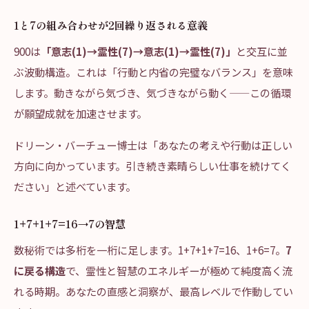
1と7の組み合わせが2回繰り返される意義
900は
「意志(1)→霊性(7)→意志(1)→霊性(7)」
と交互に並
ぶ波動構造。これは「行動と内省の完璧なバランス」を意味
します。動きながら気づき、気づきながら動く——この循環
が願望成就を加速させます。
ドリーン・バーチュー博士は「あなたの考えや行動は正しい
方向に向かっています。引き続き素晴らしい仕事を続けてく
ださい」と述べています。
1+7+1+7=16→7の智慧
数秘術では多桁を一桁に足します。1+7+1+7=16、1+6=7。
7
に戻る構造
で、霊性と智慧のエネルギーが極めて純度高く流
れる時期。あなたの直感と洞察が、最高レベルで作動してい