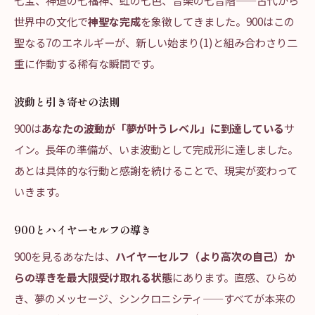
七宝、神道の七福神、虹の七色、音楽の七音階——古代から
世界中の文化で
神聖な完成
を象徴してきました。900はこの
聖なる7のエネルギーが、新しい始まり(1)と組み合わさり二
重に作動する稀有な瞬間です。
波動と引き寄せの法則
900は
あなたの波動が「夢が叶うレベル」に到達している
サ
イン。長年の準備が、いま波動として完成形に達しました。
あとは具体的な行動と感謝を続けることで、現実が変わって
いきます。
900とハイヤーセルフの導き
900を見るあなたは、
ハイヤーセルフ（より高次の自己）か
らの導きを最大限受け取れる状態
にあります。直感、ひらめ
き、夢のメッセージ、シンクロニシティ——すべてが本来の