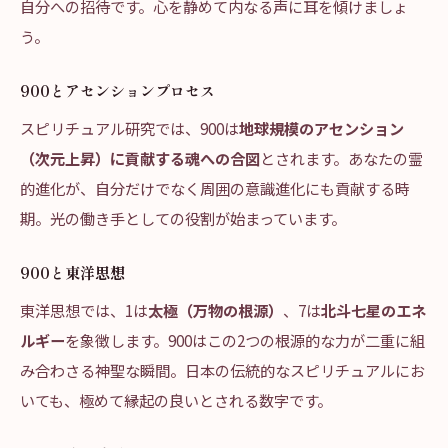
自分への招待です。心を静めて内なる声に耳を傾けましょ
う。
900とアセンションプロセス
スピリチュアル研究では、900は
地球規模のアセンション
（次元上昇）に貢献する魂への合図
とされます。あなたの霊
的進化が、自分だけでなく周囲の意識進化にも貢献する時
期。光の働き手としての役割が始まっています。
900と東洋思想
東洋思想では、1は
太極（万物の根源）
、7は
北斗七星のエネ
ルギー
を象徴します。900はこの2つの根源的な力が二重に組
み合わさる神聖な瞬間。日本の伝統的なスピリチュアルにお
いても、極めて縁起の良いとされる数字です。