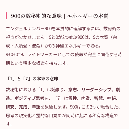
900の数秘術的な意味｜エネルギーの本質
エンジェルナンバー900を本質的に理解するには、数秘術の
視点が欠かせません。9と0が2つ並ぶ900は、9の本質（完
成・人類愛・使命）が0の神聖エネルギーで増幅。
9+0+0=9、ライトワーカーとしての使命が完全に開花する時
期という稀少な構造を持ちます。
「1」と「7」の本来の意味
数秘術における「1」は
始まり、意志、リーダーシップ、創
造、ポジティブ思考
を、「7」は
霊性、内省、智慧、神秘、
研究、完成、幸運
を象徴します。900はこの2つが融合した、
思考の現実化と霊的な目覚めが同時に起こる稀有な構造で
す。