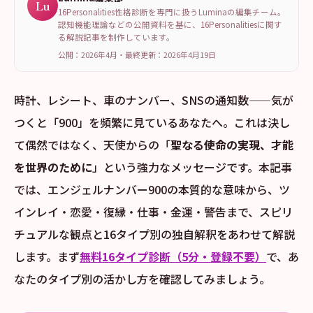
Lu
16Personalities性格診断を専門に扱うLuminaの編集チーム。
認知機能理論などの公開資料を基に、16Personalitiesに関す
る解説記事を制作しています。
公開：2026年4月
・
最終更新：
2026年4月19日
時計、レシート、車のナンバー、SNSの通知数——気が
つくと「900」を頻繁に見ているあなたへ。これは決し
て偶然ではなく、天使からの「
聖なる使命の実現、才能
を世界のために
」という強力なメッセージです。本記事
では、エンジェルナンバー900の本質的な意味から、ツ
インレイ・恋愛・復縁・仕事・金運・警告まで、スピリ
チュアルな観点と16タイプ別の独自解釈をあわせて解説
します。まず
無料16タイプ診断（5分・登録不要）
で、あ
なたのタイプ別の活かし方を確認してみましょう。