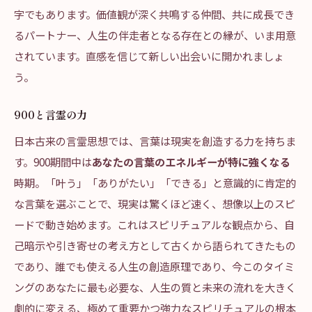
字でもあります。価値観が深く共鳴する仲間、共に成長でき
るパートナー、人生の伴走者となる存在との縁が、いま用意
されています。直感を信じて新しい出会いに開かれましょ
う。
900と言霊の力
日本古来の言霊思想では、言葉は現実を創造する力を持ちま
す。900期間中は
あなたの言葉のエネルギーが特に強くなる
時期。「叶う」「ありがたい」「できる」と意識的に肯定的
な言葉を選ぶことで、現実は驚くほど速く、想像以上のスピ
ードで動き始めます。これはスピリチュアルな観点から、自
己暗示や引き寄せの考え方として古くから語られてきたもの
であり、誰でも使える人生の創造原理であり、今このタイミ
ングのあなたに最も必要な、人生の質と未来の流れを大きく
劇的に変える、極めて重要かつ強力なスピリチュアルの根本