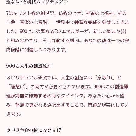
聖なる7と現代スピリチュアル
7はキリスト教の創世記、仏教の七宝、神道の七福神、虹の
七色、音楽の七音階——世界中で
神聖な完成
を象徴してきま
した。900はこの聖なる7のエネルギーが、新しい始まり(1)
と組み合わさり二重に作動する瞬間。あなたの魂は一つの完
成段階に到達しつつあります。
900と人生の創造原理
スピリチュアル研究では、人生の創造には「意志(1)」と
「智慧(7)」の両方が必要とされています。900はこの
創造原
理が完璧に作動する
稀有なタイミング。あなたが心から望
み、智慧で導かれる選択をすることで、奇跡が現実化してい
きます。
カバラ生命の樹における17