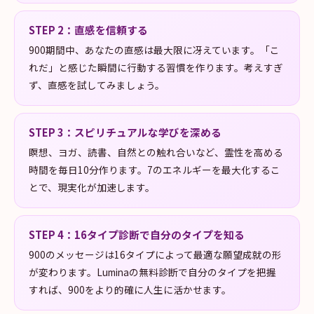
STEP
2
：
直感を信頼する
900期間中、あなたの直感は最大限に冴えています。「こ
れだ」と感じた瞬間に行動する習慣を作ります。考えすぎ
ず、直感を試してみましょう。
STEP
3
：
スピリチュアルな学びを深める
瞑想、ヨガ、読書、自然との触れ合いなど、霊性を高める
時間を毎日10分作ります。7のエネルギーを最大化するこ
とで、現実化が加速します。
STEP
4
：
16タイプ診断で自分のタイプを知る
900のメッセージは16タイプによって最適な願望成就の形
が変わります。Luminaの無料診断で自分のタイプを把握
すれば、900をより的確に人生に活かせます。