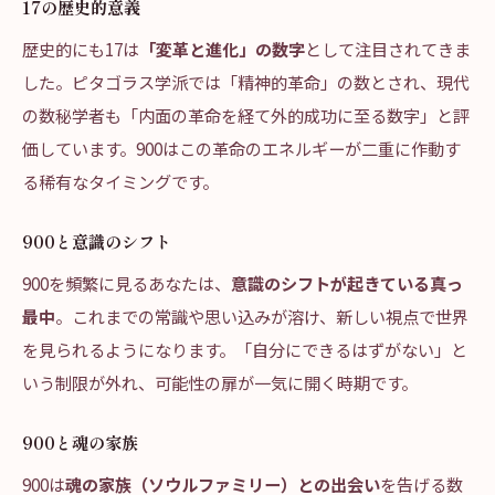
17の歴史的意義
歴史的にも17は
「変革と進化」の数字
として注目されてきま
した。ピタゴラス学派では「精神的革命」の数とされ、現代
の数秘学者も「内面の革命を経て外的成功に至る数字」と評
価しています。900はこの革命のエネルギーが二重に作動す
る稀有なタイミングです。
900と意識のシフト
900を頻繁に見るあなたは、
意識のシフトが起きている真っ
最中
。これまでの常識や思い込みが溶け、新しい視点で世界
を見られるようになります。「自分にできるはずがない」と
いう制限が外れ、可能性の扉が一気に開く時期です。
900と魂の家族
900は
魂の家族（ソウルファミリー）との出会い
を告げる数