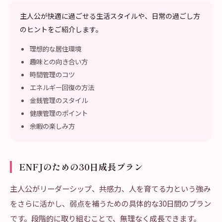
主人公が快適に過ごせる生活スタイルや、日常の過ごし方
のヒントをご紹介します。
理想的な居住環境
趣味との向き合い方
時間管理のコツ
エネルギー回復の方法
金銭管理のスタイル
健康管理のポイント
余暇の楽しみ方
ENFJのための30日成長プラン
主人公がリーダーシップ、共感力、人を育てる力という強み
をさらに活かし、弱点を補うための具体的な30日間のプラン
です。段階的に取り組むことで、無理なく成長できます。