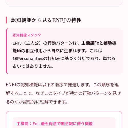
認知機能から見るENFJの特性
認知機能スタック
ENFJ（主人公）の行動パターンは、
主機能Fe
と
補助機
能Ni
の相互作用から自然に生まれます。これは
16Personalitiesの枠組みに基づく分析であり、単なる
占いではありません。
ENFJの認知機能は以下の順序で発達します。この順序を理
解することで、なぜこのタイプが特定の行動パターンを見せ
るのかが論理的に理解できます。
主機能：Fe - 最も得意で無意識に使う機能