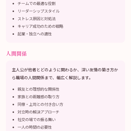
チームでの最適な役割
リーダーシップスタイル
ストレス原因と対処法
キャリア成功のための戦略
起業・独立への適性
人間関係
主人公が他者とどのように関わるか、深い友情の築き方か
ら職場の人間関係まで、幅広く解説します。
親友との理想的な関係性
家族との距離感の取り方
同僚・上司との付き合い方
対立時の解決アプローチ
社交の場での振る舞い
一人の時間の必要性