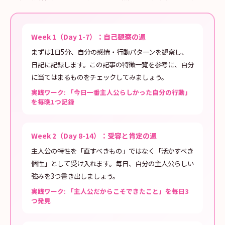
Week 1（Day 1-7）：自己観察の週
まずは1日5分、自分の感情・行動パターンを観察し、
日記に記録します。この記事の特徴一覧を参考に、自分
に当てはまるものをチェックしてみましょう。
実践ワーク: 「今日一番主人公らしかった自分の行動」
を毎晩1つ記録
Week 2（Day 8-14）：受容と肯定の週
主人公の特性を「直すべきもの」ではなく「活かすべき
個性」として受け入れます。毎日、自分の主人公らしい
強みを3つ書き出しましょう。
実践ワーク: 「主人公だからこそできたこと」を毎日3
つ発見