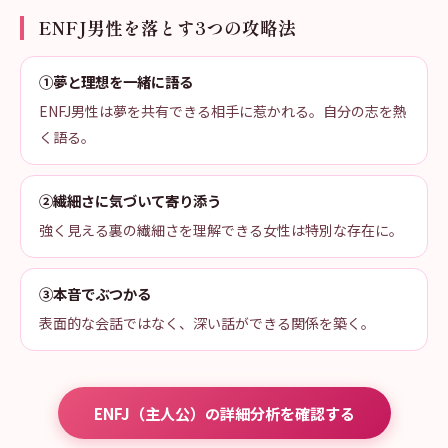
ENFJ男性を落とす3つの攻略法
①夢と理想を一緒に語る
ENFJ男性は夢を共有できる相手に惹かれる。自分の志を熱
く語る。
②繊細さに気づいて寄り添う
強く見える裏の繊細さを理解できる女性は特別な存在に。
③本音でぶつかる
表面的な会話ではなく、深い話ができる関係を築く。
ENFJ（主人公）の詳細分析を確認する