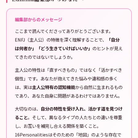
編集部からのメッセージ
ここまで読んでくださってありがとうございます。
ENFJ（主人公）の特徴を深く理解することで、
「自分
は何者か」「どう生きていけばいいか」
のヒントが見え
てきたのではないでしょうか。
主人公の特性は「直すべきもの」ではなく「活かすべき
個性」です。あなたが抱えてきた悩みや違和感の多く
は、実は
主人公特有の認知機能
から自然に生まれるもの
であり、あなた自身に問題があるわけではありません。
大切なのは、
自分の特性を受け入れ、活かす道を見つけ
ること
。そして、異なるタイプの人たちとの違いを尊重
し、お互いを補完し合える関係を築くこと。
16Personalitiesはそのための「地図」のような存在で