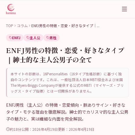
TOP
コラム
ENFJ男性の特徴・恋愛・好きなタイプ｜
...
ENFJ
主人公
男性
ENFJ男性の特徴・恋愛・好きなタイプ
｜紳士的な主人公男子の全て
本サイトの診断は、16Personalities（16タイプ性格診断）に基づく独
自のコンテンツです。これは、一般社団法人日本MBTI協会および米国
The Myers-Briggs Companyが提供する公式のMBTI（マイヤーズ・ブリ
ッグス・タイプ指標）とは一切関係がありません。
ENFJ男性（主人公）の特徴・恋愛傾向・脈ありサイン・好きな
タイプ・モテる理由を徹底解説。紳士的でカリスマ的な主人公男
子の魅力と、実は繊細な内面を完全解説。
約18分
公開：
2026年4月19日
更新：
2026年4月19日