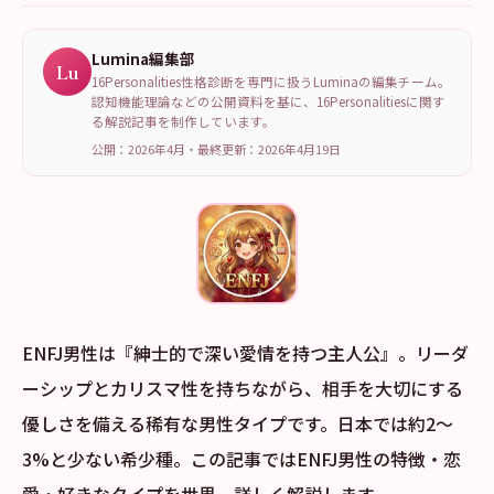
Lumina編集部
Lu
16Personalities性格診断を専門に扱うLuminaの編集チーム。
認知機能理論などの公開資料を基に、16Personalitiesに関す
る解説記事を制作しています。
公開：2026年4月
・
最終更新：
2026年4月19日
ENFJ男性は『紳士的で深い愛情を持つ主人公』。リーダ
ーシップとカリスマ性を持ちながら、相手を大切にする
優しさを備える稀有な男性タイプです。日本では約2〜
3%と少ない希少種。この記事ではENFJ男性の特徴・恋