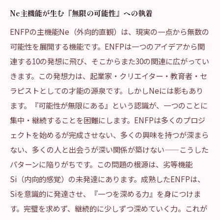
Ne主機能が生む『無限の可能性』への執着
ENFPの主機能Ne（外向的直観）は、現実の一点から無数の
可能性を展開する機能です。ENFPは一つのアイデアから関
連する10の発想に飛び、そこからまた30の関連に広がってい
きます。この発想力は、起業家・クリエイター・教育者・セ
ラピストとしての才能の源泉です。しかしNeには影もあり
ます。『可能性が無限にある』という認識が、一つのことに
集中・継続することを困難にします。ENFPは多くのプロジ
ェクトを始めるが完成させない、多くの興味を持つが深まら
ない、多くの人と出会うが深い関係が築けない——こうした
パターンに陥りがちです。この問題の根源は、劣等機能
Si（内向的感覚）の未発達にあります。成熟したENFPは、
Siを意識的に発達させ、『一つを深める力』を身につけま
す。完璧を求めず、継続的に少しずつ深めていく力。これが