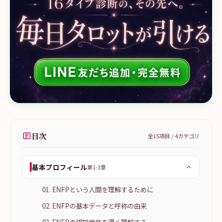
目次
全
15
項目 /
4
カテゴリ
基本プロフィール
第1-3章
01. ENFPという人間を理解するために
02. ENFPの基本データと呼称の由来