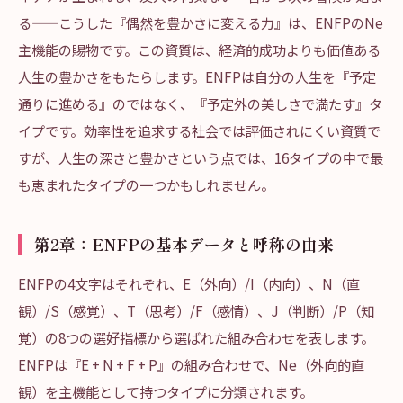
る——こうした『偶然を豊かさに変える力』は、ENFPのNe
主機能の賜物です。この資質は、経済的成功よりも価値ある
人生の豊かさをもたらします。ENFPは自分の人生を『予定
通りに進める』のではなく、『予定外の美しさで満たす』タ
イプです。効率性を追求する社会では評価されにくい資質で
すが、人生の深さと豊かさという点では、16タイプの中で最
も恵まれたタイプの一つかもしれません。
第2章：ENFPの基本データと呼称の由来
ENFPの4文字はそれぞれ、E（外向）/I（内向）、N（直
観）/S（感覚）、T（思考）/F（感情）、J（判断）/P（知
覚）の8つの選好指標から選ばれた組み合わせを表します。
ENFPは『E + N + F + P』の組み合わせで、Ne（外向的直
観）を主機能として持つタイプに分類されます。