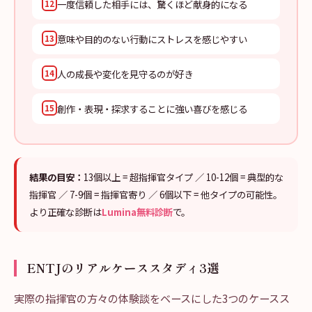
一度信頼した相手には、驚くほど献身的になる
12
意味や目的のない行動にストレスを感じやすい
13
人の成長や変化を見守るのが好き
14
創作・表現・探求することに強い喜びを感じる
15
結果の目安：
13個以上 = 超指揮官タイプ ／ 10-12個 = 典型的な
指揮官 ／ 7-9個 = 指揮官寄り ／ 6個以下 = 他タイプの可能性。
より正確な診断は
Lumina無料診断
で。
ENTJのリアルケーススタディ3選
実際の指揮官の方々の体験談をベースにした3つのケースス