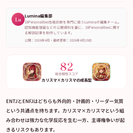
Lumina編集部
Lu
16Personalities性格診断を専門に扱うLuminaの編集チーム。
認知機能理論などの公開資料を基に、16Personalitiesに関す
る解説記事を制作しています。
公開：2026年4月
・
最終更新：
2026年4月19日
82
総合相性スコア
カリスマ×カリスマの成長型
ENTJとENFJはどちらも外向的・計画的・リーダー気質
という共通点を持ちます。カリスマ×カリスマという組
み合わせは強力な化学反応を生む一方、主導権争いが起
きるリスクもあります。