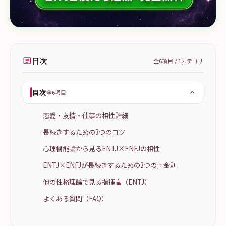
目次
全
6
項目 /
1
カテゴリ
目次
全6項目
恋愛・友情・仕事の相性詳細
長続きするための3つのコツ
心理機能論から見るENTJ×ENFJの相性
ENTJ×ENFJが長続きするための3つの黄金則
他の性格理論で見る指揮官（ENTJ）
よくある質問（FAQ）