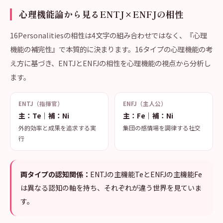
心理機能論から見るENTJ×ENFJの相性
16Personalitiesの相性は4文字の組み合わせではなく、『心理
機能の補完性』で本質的に決まります。16タイプの心理機能の考
え方に基づき、ENTJとENFJの相性を心理機能の視点から分析し
ます。
ENTJ（指揮官）
ENFJ（主人公）
主：Te｜補：Ni
主：Fe｜補：Ni
外的効率と成果を追求する実
集団の感情場を調律する社交
行
両タイプの認知関係：
ENTJの主機能TeとENFJの主機能Fe
は異なる認知の軸を持ち、それぞれが違う世界を見ていま
す。