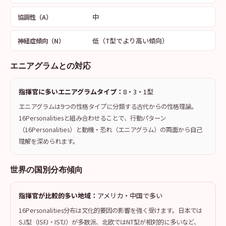
中
協調性（A）
低（T型でより高い傾向）
神経症傾向（N）
エニアグラムとの対応
指揮官に多いエニアグラムタイプ：
8・3・1型
エニアグラムは9つの性格タイプに分類する古代からの性格理論。
16Personalitiesと組み合わせることで、行動パターン
（16Personalities）と動機・恐れ（エニアグラム）の両面から自己
理解を深められます。
世界の国別分布傾向
指揮官が比較的多い地域：
アメリカ・中国で多い
16Personalities分布は文化的要因の影響を強く受けます。日本では
SJ型（ISFJ・ISTJ）が多数派、北欧ではNT型が相対的に多いなど、