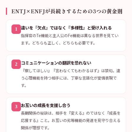
ENTJ×ENFJが長続きするための3つの黄金則
違いを『欠点』ではなく『多様性』と受け入れる
1
指揮官のTe機能と主人公のFe機能は異なる世界を見てい
ます。どちらも正しく、どちらも必要です。
コミュニケーションの翻訳を恐れない
2
『察してほしい』『言わなくてもわかるはず』は禁句。違
う心理機能を持つ相手には、丁寧な言語化が愛情表現で
す。
お互いの成長を支援し合う
3
長期関係の秘訣は、相手を『変える』のではなく『成長を
応援する』こと。お互いの劣等機能の発達を見守り合える
関係が理想です。