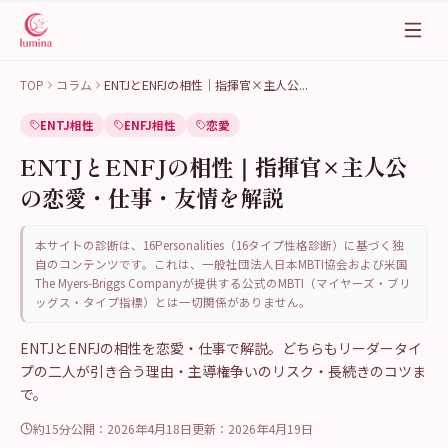
TOP
コラム
ENTJとENFJの相性｜指揮官×主人公
...
ENTJ相性
ENFJ相性
恋愛
ENTJとENFJの相性｜指揮官×主人公
の恋愛・仕事・友情を解説
本サイトの診断は、16Personalities（16タイプ性格診断）に基づく独
自のコンテンツです。これは、一般社団法人日本MBTI協会および米国
The Myers-Briggs Companyが提供する公式のMBTI（マイヤーズ・ブリ
ッグス・タイプ指標）とは一切関係がありません。
ENTJとENFJの相性を恋愛・仕事で解説。どちらもリーダータイ
プの二人が引き合う理由・主導権争いのリスク・長続きのコツま
で。
約15分
公開：
2026年4月18日
更新：
2026年4月19日