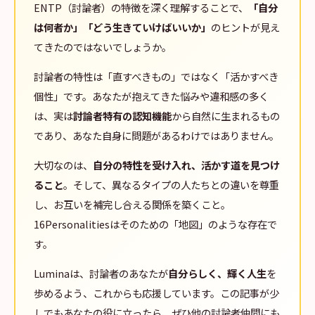
ENTP（討論者）の特徴を深く理解することで、
「自分
は何者か」「どう生きていけばいいか」
のヒントが見え
てきたのではないでしょうか。
討論者の特性は「直すべきもの」ではなく「活かすべき
個性」です。あなたが抱えてきた悩みや違和感の多く
は、実は
討論者特有の認知機能
から自然に生まれるもの
であり、あなた自身に問題があるわけではありません。
大切なのは、
自分の特性を受け入れ、活かす道を見つけ
ること
。そして、異なるタイプの人たちとの違いを尊重
し、お互いを補完し合える関係を築くこと。
16Personalitiesはそのための「地図」のような存在で
す。
Luminaは、討論者のあなたが
自分らしく、輝く人生
を
歩めるよう、これからも応援しています。この記事が少
しでもあなたの役に立ったら、ぜひ他の討論者仲間にも