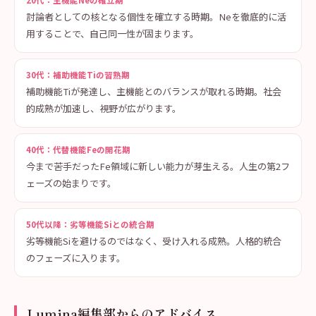
20代：主機能Neの確立期
討論者としての核となる個性を確立する時期。Neを徹底的に活
用することで、自己同一性が固まります。
30代：補助機能Tiの習熟期
補助機能Tiが発達し、主機能とのバランスが取れる時期。社会
的成熟が加速し、視野が広がります。
40代：代替機能Feの開花期
今まで苦手だったFe領域に新しい能力が芽生える。人生の第2フ
ェーズの始まりです。
50代以降：劣等機能Siとの統合期
劣等機能Siを避けるのではなく、受け入れる成熟。人格的統合
のフェーズに入ります。
Lumina編集部からのアドバイス