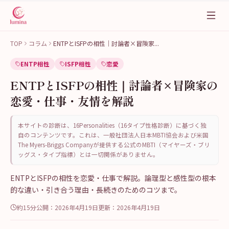
TOP
コラム
ENTPとISFPの相性｜討論者×冒険家
...
ENTP相性
ISFP相性
恋愛
ENTPとISFPの相性｜討論者×冒険家の
恋愛・仕事・友情を解説
本サイトの診断は、16Personalities（16タイプ性格診断）に基づく独
自のコンテンツです。これは、一般社団法人日本MBTI協会および米国
The Myers-Briggs Companyが提供する公式のMBTI（マイヤーズ・ブリ
ッグス・タイプ指標）とは一切関係がありません。
ENTPとISFPの相性を恋愛・仕事で解説。論理型と感性型の根本
的な違い・引き合う理由・長続きのためのコツまで。
約15分
公開：
2026年4月19日
更新：
2026年4月19日