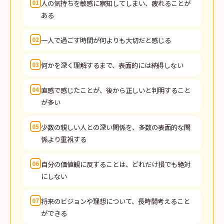
人の気持ちを敏感に察知してしまい、疲れることが
01
ある
一人で過ごす時間が何よりも大切だと感じる
02
何かを深く理解するまで、表面的には納得しない
03
直感で感じたことが、後から正しいと判明すること
04
が多い
少数の親しい人との深い関係を、多数の表面的な関
05
係より重視する
自分の価値観に反することは、どれだけ損でも絶対
06
にしない
将来のビジョンや理想について、長時間考えること
07
ができる