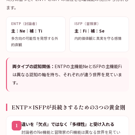
ます。
ENTP（討論者）
ISFP（冒険家）
主：Ne｜補：Ti
主：Fi｜補：Se
多方向の可能性を発想する外
内的価値観と真実を守る感情
的直観
両タイプの認知関係：
ENTPの主機能NeとISFPの主機能Fi
は異なる認知の軸を持ち、それぞれが違う世界を見ていま
す。
ENTP×ISFPが長続きするための3つの黄金則
違いを『欠点』ではなく『多様性』と受け入れる
1
討論者のNe機能と冒険家のFi機能は異なる世界を見てい