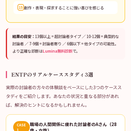
創作・表現・探求することに強い喜びを感じる
15
結果の目安：
13個以上 = 超討論者タイプ ／ 10-12個 = 典型的な
討論者 ／ 7-9個 = 討論者寄り ／ 6個以下 = 他タイプの可能性。
より正確な診断は
Lumina無料診断
で。
ENTPのリアルケーススタディ3選
実際の討論者の方々の体験談をベースにした3つのケースス
タディをご紹介します。あなたの状況と重なる部分があれ
ば、解決のヒントになるかもしれません。
職場の人間関係に疲れた討論者のAさん（28
CASE
1
歳・女性）