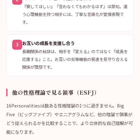
『察してほしい』『言わなくてもわかるはず』は禁句。違
う心理機能を持つ相手には、丁寧な言語化が愛情表現で
す。
お互いの成長を支援し合う
3
長期関係の秘訣は、相手を『変える』のではなく『成長を
応援する』こと。お互いの劣等機能の発達を見守り合える
関係が理想です。
他の性格理論で見る領事（ESFJ）
16Personalitiesは数ある性格理論の1つに過ぎません。Big
Five（ビッグファイブ）やエニアグラムなど、他の理論で領事が
どう捉えられるかを比較することで、より立体的な自己理解が可
能になります。