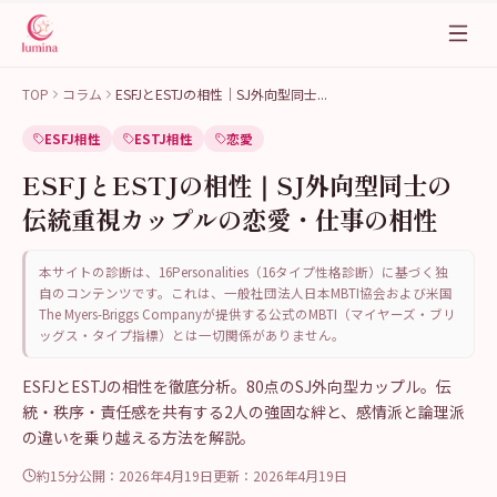
TOP
コラム
ESFJとESTJの相性｜SJ外向型同士
...
ESFJ相性
ESTJ相性
恋愛
ESFJとESTJの相性｜SJ外向型同士の
伝統重視カップルの恋愛・仕事の相性
本サイトの診断は、16Personalities（16タイプ性格診断）に基づく独
自のコンテンツです。これは、一般社団法人日本MBTI協会および米国
The Myers-Briggs Companyが提供する公式のMBTI（マイヤーズ・ブリ
ッグス・タイプ指標）とは一切関係がありません。
ESFJとESTJの相性を徹底分析。80点のSJ外向型カップル。伝
統・秩序・責任感を共有する2人の強固な絆と、感情派と論理派
の違いを乗り越える方法を解説。
約15分
公開：
2026年4月19日
更新：
2026年4月19日