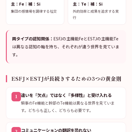
主：Fe｜補：Si
主：Te｜補：Si
集団の感情場を調律する社交
外的効率と成果を追求する実
行
両タイプの認知関係：
ESFJの主機能FeとESTJの主機能Te
は異なる認知の軸を持ち、それぞれが違う世界を見ていま
す。
ESFJ×ESTJが長続きするための3つの黄金則
違いを『欠点』ではなく『多様性』と受け入れる
1
領事のFe機能と幹部のTe機能は異なる世界を見ていま
す。どちらも正しく、どちらも必要です。
コミュニケーションの翻訳を恐れない
2