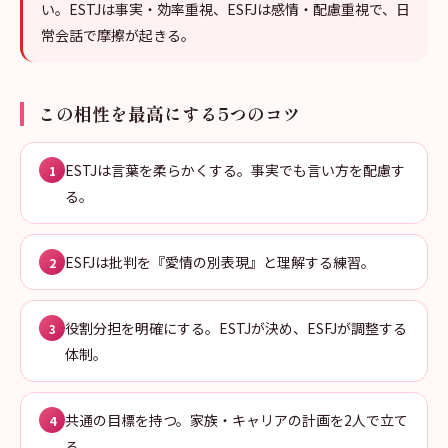
い。ESTJは事実・効率重視、ESFJは感情・配慮重視で、日
常会話で摩擦が起きる。
この相性を最高にする5つのコツ
ESTJは言葉を柔らかくする。事実でも言い方を配慮す
1
る。
ESFJは批判を『愛情の別表現』と理解する練習。
2
役割分担を明確にする。ESTJが決め、ESFJが調整する
3
体制。
共通の目標を持つ。家族・キャリアの計画を2人で立て
4
る。