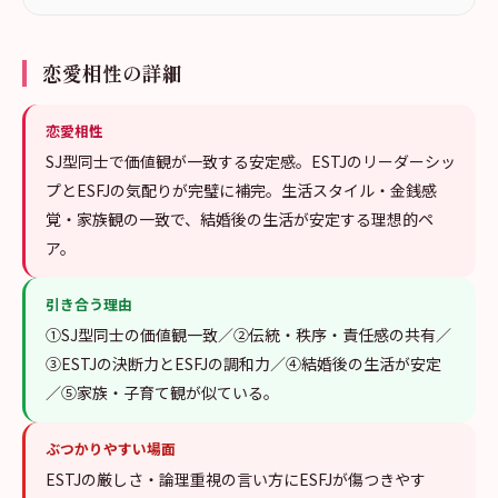
恋愛相性の詳細
恋愛相性
SJ型同士で価値観が一致する安定感。ESTJのリーダーシッ
プとESFJの気配りが完璧に補完。生活スタイル・金銭感
覚・家族観の一致で、結婚後の生活が安定する理想的ペ
ア。
引き合う理由
①SJ型同士の価値観一致／②伝統・秩序・責任感の共有／
③ESTJの決断力とESFJの調和力／④結婚後の生活が安定
／⑤家族・子育て観が似ている。
ぶつかりやすい場面
ESTJの厳しさ・論理重視の言い方にESFJが傷つきやす