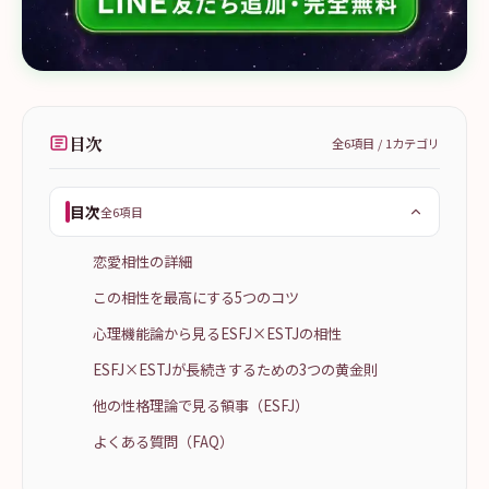
目次
全
6
項目 /
1
カテゴリ
目次
全6項目
恋愛相性の詳細
この相性を最高にする5つのコツ
心理機能論から見るESFJ×ESTJの相性
ESFJ×ESTJが長続きするための3つの黄金則
他の性格理論で見る領事（ESFJ）
よくある質問（FAQ）