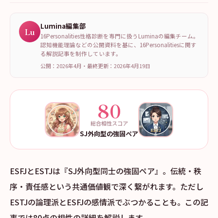
Lumina編集部
Lu
16Personalities性格診断を専門に扱うLuminaの編集チーム。
認知機能理論などの公開資料を基に、16Personalitiesに関す
る解説記事を制作しています。
公開：2026年4月
・
最終更新：
2026年4月19日
80
総合相性スコア
SJ外向型の強固ペア
ESFJとESTJは『SJ外向型同士の強固ペア』。伝統・秩
序・責任感という共通価値観で深く繋がれます。ただし
ESTJの論理派とESFJの感情派でぶつかることも。この記
事では80点の相性の詳細を解説します。