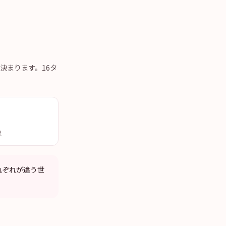
に決まります。16タ
覚
それぞれが違う世