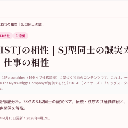
JとISTJの相性｜SJ型同士の誠
...
STJ相性
恋愛
とISTJの相性｜SJ型同士の誠
・仕事の相性
16Personalities（16タイプ性格診断）に基づく独自のコンテンツです。これは
国The Myers-Briggs Companyが提供する公式のMBTI（マイヤーズ・ブリッグス
ん。
の相性を徹底分析。78点のSJ型同士の誠実ペア。伝統・秩序の共通価値観と、I
補完関係を解説。
6年4月19日
更新：
2026年4月19日