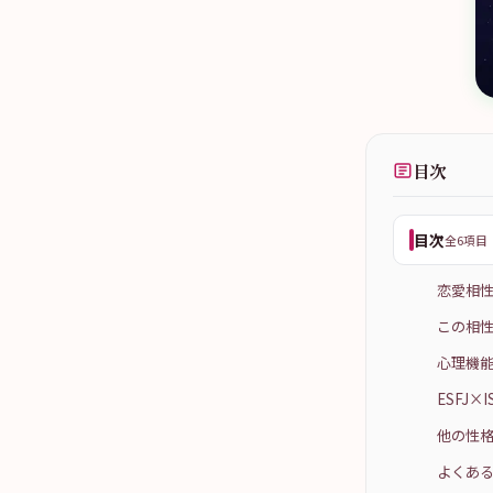
目次
目次
全6項目
恋愛相
この相性
心理機能
ESFJ
他の性格
よくある