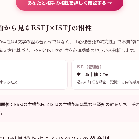
あなたと相手の相性を詳しく確認する →
から見るESFJ×ISTJの相性
litiesの相性は4文字の組み合わせではなく、『心理機能の補完性』で本質的
え方に基づき、ESFJとISTJの相性を心理機能の視点から分析します。
ISTJ（管理者）
i
主：Si｜補：Te
律する社交
過去の詳細を精密に記憶する内的感
知関係：
ESFJの主機能FeとISTJの主機能Siは異なる認知の軸を持ち、
す。
ISTJが長続きするための3つの黄金則