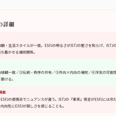
の詳細
観・生活スタイルが一致。ESFJの明るさがISTJの堅さを和らげ、ISTJの
落ち着かせる補完関係。
の価値観一致／②伝統・秩序の共有／③外向×内向の補完／④浮気の可能
を築ける。
場面
とESFJの感情派でニュアンスが違う。ISTJの『事実』発言がESFJには
Jの内向性にESFJが寂しさを感じることも。