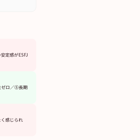
安定感がESFJ
性ゼロ／⑤長期
冷たく感じられ