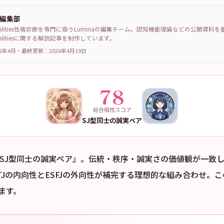
a編集部
sonalities性格診断を専門に扱うLuminaの編集チーム。認知機能理論などの公開資料
sonalitiesに関する解説記事を制作しています。
6年4月
・
最終更新：
2026年4月19日
78
総合相性スコア
SJ型同士の誠実ペア
Jは『SJ型同士の誠実ペア』。伝統・秩序・誠実さの価値観が一致
TJの内向性とESFJの外向性が補完する理想的な組み合わせ。こ
ます。