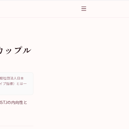
実カップル
、一般社団法人日本
・タイプ指標）とは一
STJの内向性と