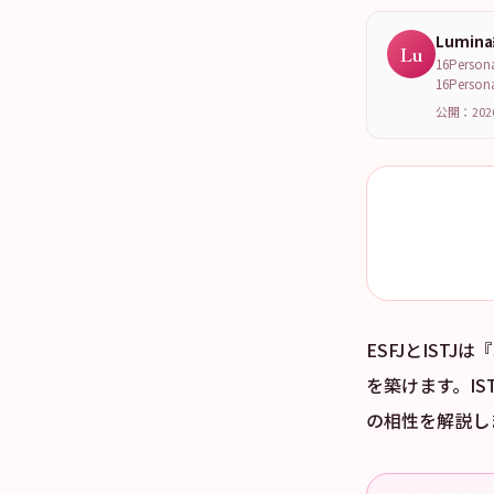
Lumin
Lu
16Per
16Per
公開：202
ESFJとIST
を築けます。IS
の相性を解説し