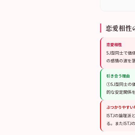
恋愛相性
恋愛相性
SJ型同士で価値
の感情の波を
引き合う理由
①SJ型同士
的な安定関係
ぶつかりやすい
ISTJの論理派
る。またIST