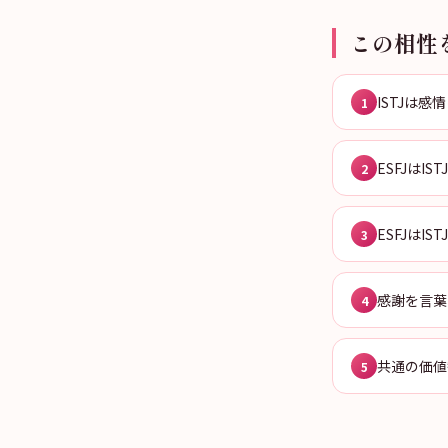
この相性
ISTJは
1
ESFJは
2
ESFJはI
3
感謝を言葉
4
共通の価値
5