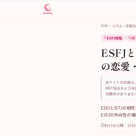
TOP
コラム
ESF
ESFJ相性
I
ESFJ
の恋愛
本サイトの診断は、
MBTI協会および米
切関係がありませ
ESFJとISTJ
ESFJの外向性の
約15分
公開：
202