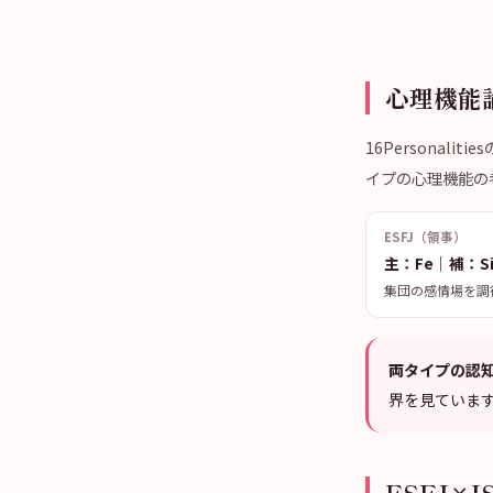
心理機能論
16Persona
イプの心理機能の考
ESFJ（領事）
主：Fe｜補：S
集団の感情場を調
両タイプの認
界を見ていま
ESFJ×