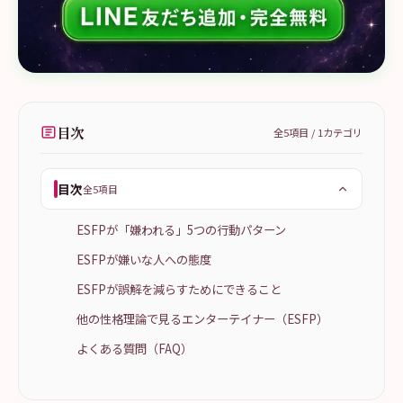
目次
全
5
項目 /
1
カテゴリ
目次
全5項目
ESFPが「嫌われる」5つの行動パターン
ESFPが嫌いな人への態度
ESFPが誤解を減らすためにできること
他の性格理論で見るエンターテイナー（ESFP）
よくある質問（FAQ）