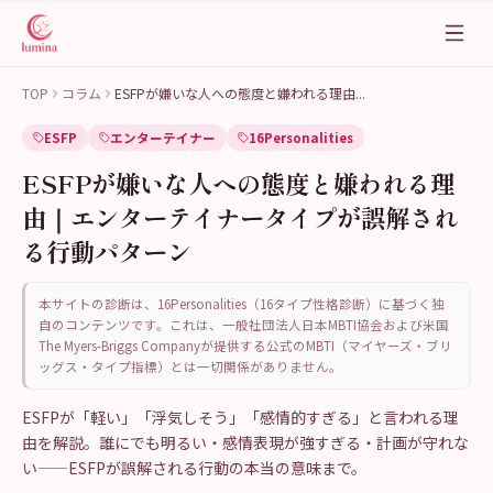
TOP
コラム
ESFPが嫌いな人への態度と嫌われる理由
...
ESFP
エンターテイナー
16Personalities
ESFPが嫌いな人への態度と嫌われる理
由｜エンターテイナータイプが誤解され
る行動パターン
本サイトの診断は、16Personalities（16タイプ性格診断）に基づく独
自のコンテンツです。これは、一般社団法人日本MBTI協会および米国
The Myers-Briggs Companyが提供する公式のMBTI（マイヤーズ・ブリ
ッグス・タイプ指標）とは一切関係がありません。
ESFPが「軽い」「浮気しそう」「感情的すぎる」と言われる理
由を解説。誰にでも明るい・感情表現が強すぎる・計画が守れな
い——ESFPが誤解される行動の本当の意味まで。