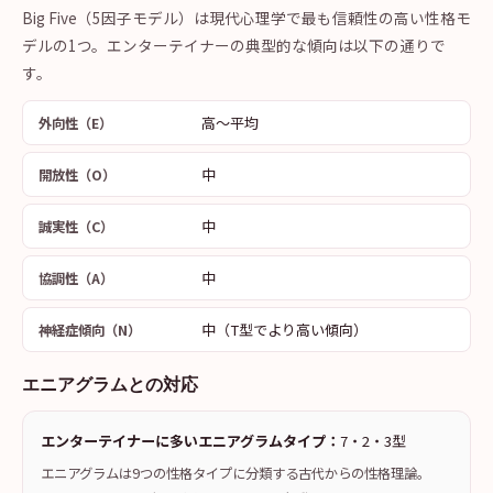
Big Five（5因子モデル）は現代心理学で最も信頼性の高い性格モ
デルの1つ。エンターテイナーの典型的な傾向は以下の通りで
す。
高〜平均
外向性（E）
中
開放性（O）
中
誠実性（C）
中
協調性（A）
中（T型でより高い傾向）
神経症傾向（N）
エニアグラムとの対応
エンターテイナーに多いエニアグラムタイプ：
7・2・3型
エニアグラムは9つの性格タイプに分類する古代からの性格理論。