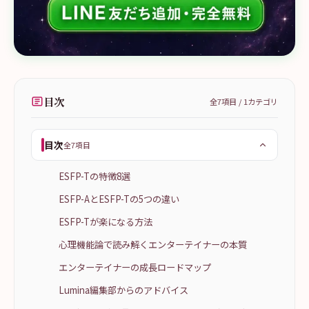
目次
全
7
項目 /
1
カテゴリ
目次
全7項目
ESFP-Tの特徴8選
ESFP-AとESFP-Tの5つの違い
ESFP-Tが楽になる方法
心理機能論で読み解くエンターテイナーの本質
エンターテイナーの成長ロードマップ
Lumina編集部からのアドバイス