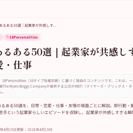
Pあるある50選｜起業家が共感しす
...
家
16Personalities
Pあるある50選｜起業家が共感し
愛・仕事
16Personalities（16タイプ性格診断）に基づく独自のコンテンツです。これは
国The Myers-Briggs Companyが提供する公式のMBTI（マイヤーズ・ブリッグス
ん。
）あるある50選を、日常・恋愛・仕事・友情の場面ごとに解説。即行動・
苦手という起業家らしいエピソードを収録し、起業家が共感しすぎる瞬
6年4月19日
更新：
2026年4月19日