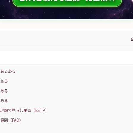
活あるある
るある
るある
るある
理論で見る起業家（ESTP）
質問（FAQ）