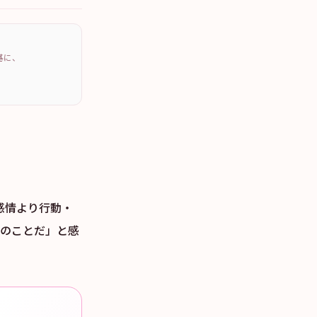
を基に、
感情より行動・
私のことだ」と感