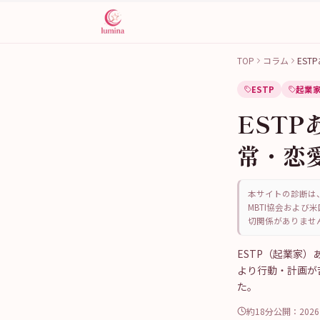
TOP
コラム
EST
ESTP
起業
EST
常・恋
本サイトの診断は、
MBTI協会および米
切関係がありませ
ESTP（起業家
より行動・計画が
た。
約18分
公開：
202