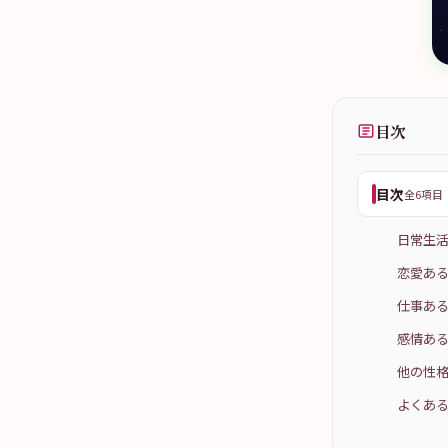
目次
目次
全6項目
日常生
恋愛あ
仕事あ
感情あ
他の性格
よくある