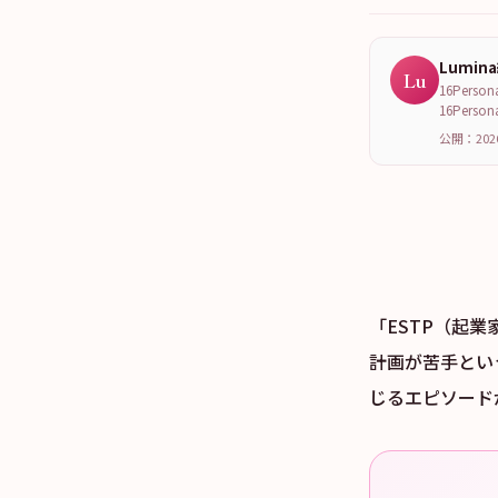
Lumin
Lu
16Per
16Per
公開：202
「ESTP（起
計画が苦手とい
じるエピソード