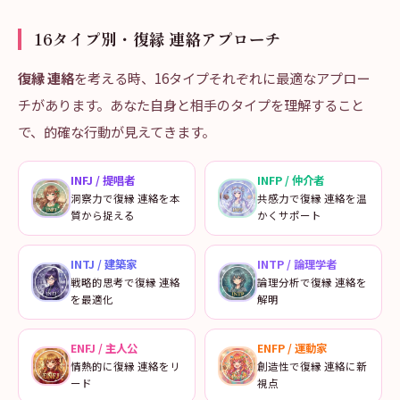
16タイプ別・復縁 連絡アプローチ
復縁 連絡
を考える時、16タイプそれぞれに最適なアプロー
チがあります。あなた自身と相手のタイプを理解すること
で、的確な行動が見えてきます。
INFJ
/
提唱者
INFP
/
仲介者
洞察力で復縁 連絡を本
共感力で復縁 連絡を温
質から捉える
かくサポート
INTJ
/
建築家
INTP
/
論理学者
戦略的思考で復縁 連絡
論理分析で復縁 連絡を
を最適化
解明
ENFJ
/
主人公
ENFP
/
運動家
情熱的に復縁 連絡をリ
創造性で復縁 連絡に新
ード
視点