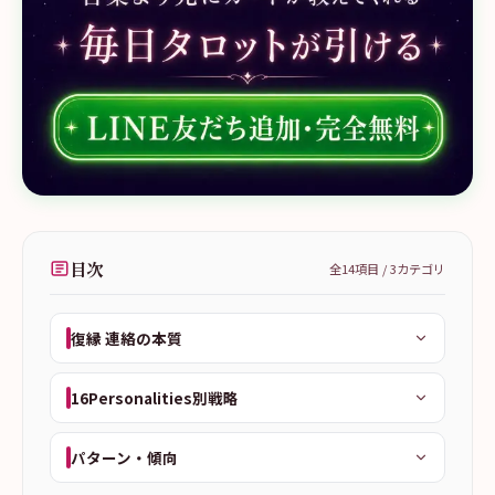
目次
全
14
項目 /
3
カテゴリ
復縁 連絡の本質
16Personalities別戦略
パターン・傾向