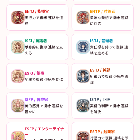
ENTJ
/
指揮官
ENTP
/
討論者
実行力で復縁 連絡を達
柔軟な発想で復縁 連絡
成
に対応
ISFJ
/
擁護者
ISTJ
/
管理者
献身的に復縁 連絡を支
責任感を持って復縁 連
える
絡を進める
ESTJ
/
幹部
ESFJ
/
領事
組織力で復縁 連絡を管
配慮で復縁 連絡を促進
理
ISFP
/
冒険家
ISTP
/
巨匠
美的感覚で復縁 連絡を
実務的判断で復縁 連絡
豊かに
を解決
ESFP
/
エンターテイナ
ESTP
/
起業家
ー
行動力で復縁 連絡を即