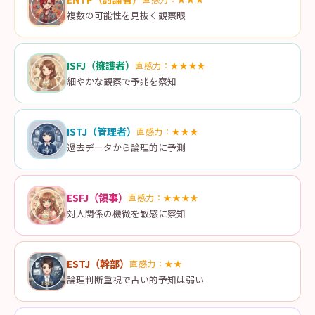
複数の可能性を見抜く観察眼
ISFJ
（
擁護者
）
直感力：
★★★★
細やかな観察で予兆を察知
ISTJ
（
管理者
）
直感力：
★★★
過去データから論理的に予測
ESFJ
（
領事
）
直感力：
★★★★
対人関係の機微を敏感に察知
ESTJ
（
幹部
）
直感力：
★★
論理判断重視で占い的予知は弱い