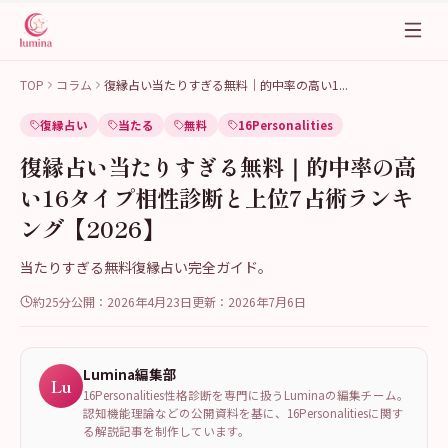
TOP
コラム
復縁占い当たりすぎる無料｜的中率の高い1
...
復縁占い
当たる
無料
16Personalities
復縁占い当たりすぎる無料｜的中率の高
い16タイプ相性診断と上位7占術ランキ
ング【2026】
当たりすぎる無料復縁占い完全ガイド。
約25分
公開：
2026年4月23日
更新：
2026年7月6日
Lumina編集部
Lu
16Personalities性格診断を専門に扱うLuminaの編集チーム。
認知機能理論などの公開資料を基に、16Personalitiesに関す
る解説記事を制作しています。