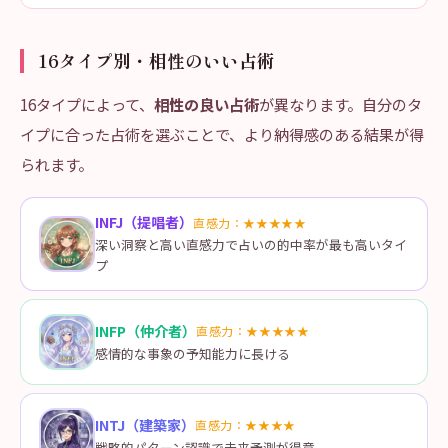
16タイプ別・相性のいい占術
16タイプによって、
相性の良い占術
が異なります。自分のタ
イプに合った占術を選ぶことで、より納得感のある結果が得
られます。
INFJ
（
提唱者
）
直感力：
★★★★★
深い洞察と高い直感力で占いの的中率が最も高いタイ
プ
INFP
（
仲介者
）
直感力：
★★★★★
感情的な事象の予知能力に長ける
INTJ
（
建築家
）
直感力：
★★★★
戦略的パターン認識で未来予測が得意