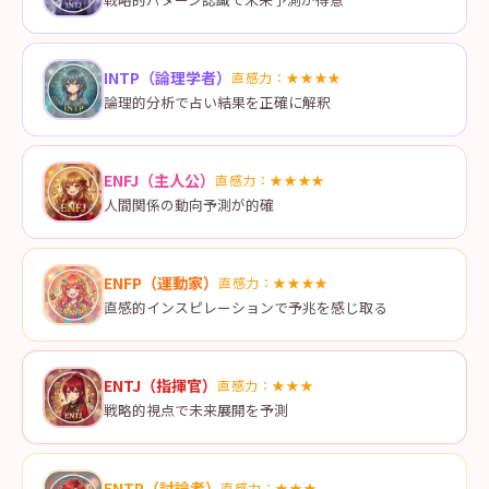
INTP
（
論理学者
）
直感力：
★★★★
論理的分析で占い結果を正確に解釈
ENFJ
（
主人公
）
直感力：
★★★★
人間関係の動向予測が的確
ENFP
（
運動家
）
直感力：
★★★★
直感的インスピレーションで予兆を感じ取る
ENTJ
（
指揮官
）
直感力：
★★★
戦略的視点で未来展開を予測
ENTP
（
討論者
）
直感力：
★★★