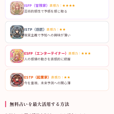
ISFP
（
冒険家
）
直感力：
★★★★
芸術的感性で予感を感じ取る
ISTP
（
巨匠
）
直感力：
★★
現実主義で予知への興味が薄い
ESFP
（
エンターテイナー
）
直感力：
★★★
人の感情の動きを直感的に把握
ESTP
（
起業家
）
直感力：
★★
今を重視、未来予測への関心薄
無料占いを最大活用する方法