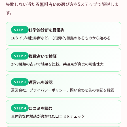
失敗しない
当たる無料占いの選び方
を5ステップで解説しま
す。
科学的診断を最優先
STEP 1
16タイプ相性診断など、心理学的根拠のあるものから始める
複数占いで検証
STEP 2
2〜3種類の占いで結果を比較。共通点が真実の可能性大
運営元を確認
STEP 3
運営会社、プライバシーポリシー、問い合わせ先の明記を確認
口コミを読む
STEP 4
具体的な体験談が書かれた口コミをチェック