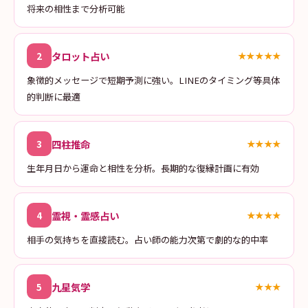
将来の相性まで分析可能
タロット占い
2
★★★★★
象徴的メッセージで短期予測に強い。LINEのタイミング等具体
的判断に最適
四柱推命
3
★★★★
生年月日から運命と相性を分析。長期的な復縁計画に有効
霊視・霊感占い
4
★★★★
相手の気持ちを直接読む。占い師の能力次第で劇的な的中率
九星気学
5
★★★