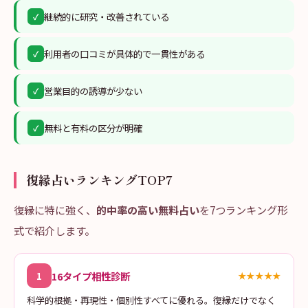
継続的に研究・改善されている
✓
利用者の口コミが具体的で一貫性がある
✓
営業目的の誘導が少ない
✓
無料と有料の区分が明確
✓
復縁占いランキングTOP7
復縁に特に強く、
的中率の高い無料占い
を7つランキング形
式で紹介します。
16タイプ相性診断
1
★★★★★
科学的根拠・再現性・個別性すべてに優れる。復縁だけでなく