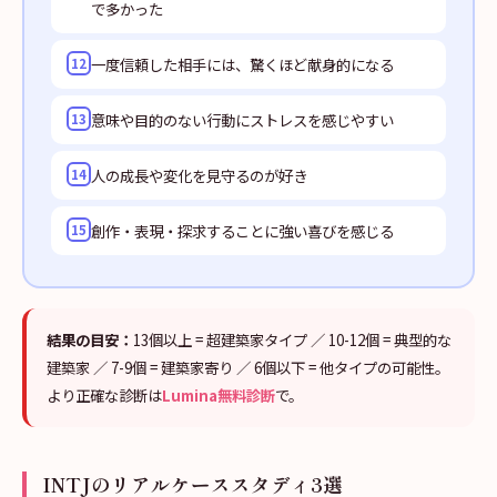
で多かった
一度信頼した相手には、驚くほど献身的になる
12
意味や目的のない行動にストレスを感じやすい
13
人の成長や変化を見守るのが好き
14
創作・表現・探求することに強い喜びを感じる
15
結果の目安：
13個以上 = 超建築家タイプ ／ 10-12個 = 典型的な
建築家 ／ 7-9個 = 建築家寄り ／ 6個以下 = 他タイプの可能性。
より正確な診断は
Lumina無料診断
で。
INTJのリアルケーススタディ3選