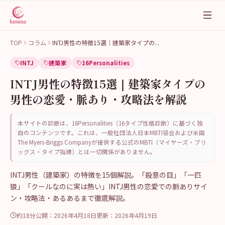
TOP
コラム
INTJ男性の特徴15選｜建築家タイプの
...
INTJ
建築家
16Personalities
INTJ男性の特徴15選｜建築家タイプの
男性の恋愛・脈あり・攻略法を解説
本サイトの診断は、16Personalities（16タイプ性格診断）に基づく独
自のコンテンツです。これは、一般社団法人日本MBTI協会および米国
The Myers-Briggs Companyが提供する公式のMBTI（マイヤーズ・ブリ
ッグス・タイプ指標）とは一切関係がありません。
INTJ男性（建築家）の特徴を15個解説。「殺意の目」「一匹
狼」「クールなのに実は熱い」INTJ男性の恋愛での脈ありサイ
ン・攻略法・あるあるまで徹底解説。
約18分
公開：
2026年4月18日
更新：
2026年4月19日