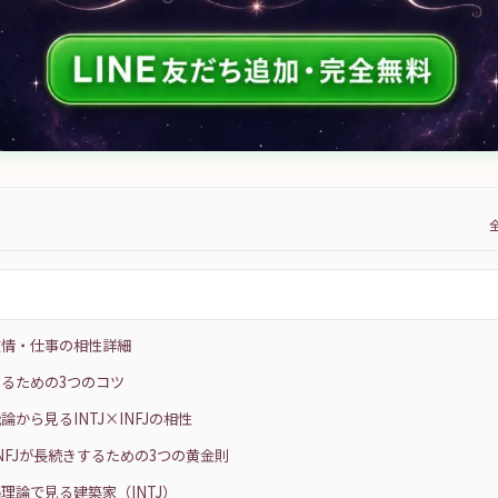
友情・仕事の相性詳細
るための3つのコツ
論から見るINTJ×INFJの相性
×INFJが長続きするための3つの黄金則
理論で見る建築家（INTJ）