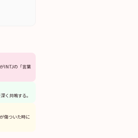
INTJの「言葉
で深く共鳴する。
Jが傷ついた時に