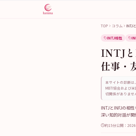
TOP
コラム
INT
INTJ相性
I
INTJ
仕事・
本サイトの診断は、
MBTI協会および米
切関係がありませ
INTJとINFJ
深い知的対話が関
約15分
公開：
202