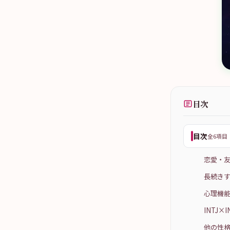
目次
目次
全6項目
恋愛・
長続きす
心理機能
INTJ
他の性格