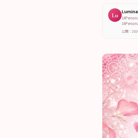
Lumin
Lu
16Per
16Per
公開：202