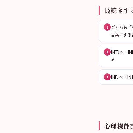
長続きす
どちらも「
1
言葉にする
INTJへ
2
る
INFJへ
3
心理機能論