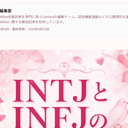
a編集部
sonalities性格診断を専門に扱うLuminaの編集チーム。認知機能理論などの公開資料
sonalitiesに関する解説記事を制作しています。
6年4月
・
最終更新：
2026年4月19日