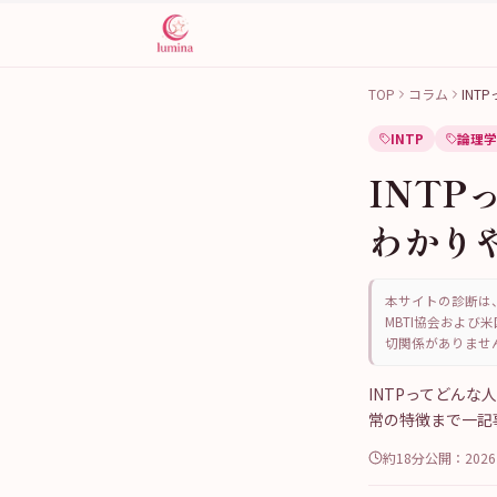
TOP
コラム
IN
INTP
論理学
INT
わかり
本サイトの診断は、
MBTI協会および米
切関係がありませ
INTPってどん
常の特徴まで一記
約18分
公開：
202