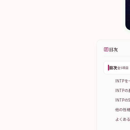
目次
目次
全5項目
INTP
INTP
INTP
他の性格
よくある