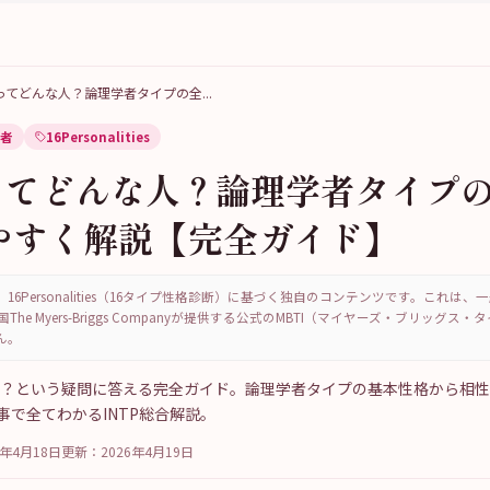
TPってどんな人？論理学者タイプの全
...
者
16Personalities
Pってどんな人？論理学者タイプ
やすく解説【完全ガイド】
16Personalities（16タイプ性格診断）に基づく独自のコンテンツです。これは
国The Myers-Briggs Companyが提供する公式のMBTI（マイヤーズ・ブリッグス
ん。
な人？という疑問に答える完全ガイド。論理学者タイプの基本性格から相
事で全てわかるINTP総合解説。
6年4月18日
更新：
2026年4月19日