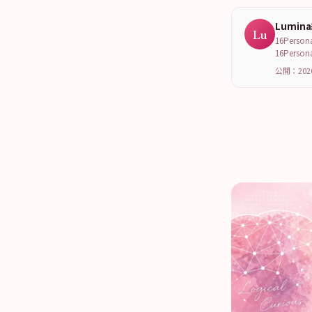
Lumin
Lu
16Per
16Per
公開：202