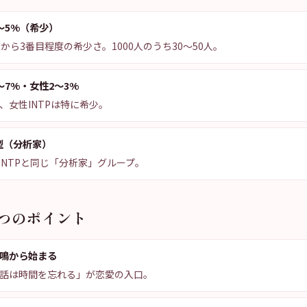
〜5%（希少）
から3番目程度の希少さ。1000人のうち30〜50人。
〜7%・女性2〜3%
、女性INTPは特に希少。
型（分析家）
J・ENTPと同じ「分析家」グループ。
5つのポイント
鳴から始まる
話は時間を忘れる」が恋愛の入口。