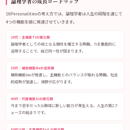
論理学者の成長ロードマップ
16Personalitiesの考え方では、論理学者は人生の段階を通じて
4つの機能を順に発達させていきます。
20代：主機能Tiの確立期
論理学者としての核となる個性を確立する時期。Tiを徹底的に
活用することで、自己同一性が固まります。
30代：補助機能Neの習熟期
補助機能Neが発達し、主機能とのバランスが取れる時期。社会
的成熟が加速し、視野が広がります。
40代：代替機能Siの開花期
今まで苦手だったSi領域に新しい能力が芽生える。人生の第2フ
ェーズの始まりです。
50代以降：劣等機能Feとの統合期