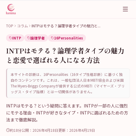
TOP
コラム
INTPはモテる？論理学者タイプの魅力と
...
INTP
論理学者
16Personalities
INTPはモテる？論理学者タイプの魅力
と恋愛で選ばれる人になる方法
本サイトの診断は、16Personalities（16タイプ性格診断）に基づく独
自のコンテンツです。これは、一般社団法人日本MBTI協会および米国
The Myers-Briggs Companyが提供する公式のMBTI（マイヤーズ・ブリ
ッグス・タイプ指標）とは一切関係がありません。
INTPはモテる？という疑問に答えます。INTPが一部の人に強烈
にモテる理由・INTPが好きなタイプ・INTPに選ばれるための方
法まで徹底解説。
約18分
公開：
2026年4月18日
更新：
2026年4月19日