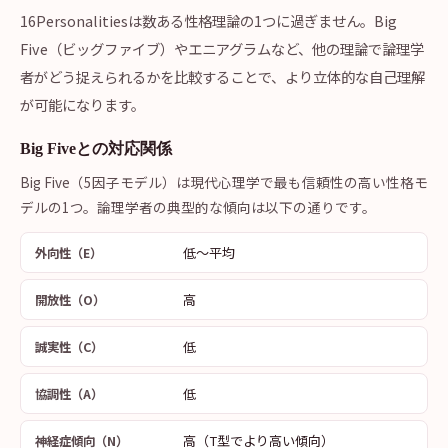
16Personalitiesは数ある性格理論の1つに過ぎません。Big
Five（ビッグファイブ）やエニアグラムなど、他の理論で論理学
者がどう捉えられるかを比較することで、より立体的な自己理解
が可能になります。
Big Fiveとの対応関係
Big Five（5因子モデル）は現代心理学で最も信頼性の高い性格モ
デルの1つ。論理学者の典型的な傾向は以下の通りです。
低〜平均
外向性（E）
高
開放性（O）
低
誠実性（C）
低
協調性（A）
高（T型でより高い傾向）
神経症傾向（N）