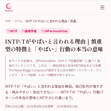
TOP
コラム
INTP-Tがやばいと言われる理由｜慎重
...
INTP
論理学者
16Personalities
INTP-Tがやばいと言われる理由｜慎重
型の特徴と「やばい」行動の本当の意味
本サイトの診断は、16Personalities（16タイプ性格診断）に基づく独
自のコンテンツです。これは、一般社団法人日本MBTI協会および米国
The Myers-Briggs Companyが提供する公式のMBTI（マイヤーズ・ブリ
ッグス・タイプ指標）とは一切関係がありません。
INTP-Tが「やばい」と言われる理由を解説。自己批判が強すぎ
る・病みやすい・告白できない——INTP-Tの「やばい」行動パ
ターンの本当の意味とINTP-Aとの違いまで。
約18分
公開：
2026年4月18日
更新：
2026年4月19日