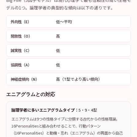
Big Five（5因子モデル）は現代心理学で最も信頼性の高い性格モ
デルの1つ。論理学者の典型的な傾向は以下の通りです。
低〜平均
外向性（E）
高
開放性（O）
低
誠実性（C）
低
協調性（A）
高（T型でより高い傾向）
神経症傾向（N）
エニアグラムとの対応
論理学者に多いエニアグラムタイプ：
5・9・4型
エニアグラムは9つの性格タイプに分類する古代からの性格理論。
16Personalitiesと組み合わせることで、行動パターン
（16Personalities）と動機・恐れ（エニアグラム）の両面から自己