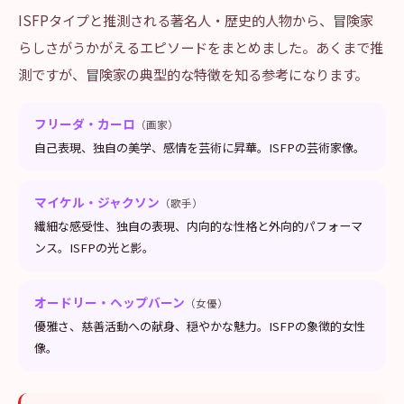
ISFPタイプと推測される著名人・歴史的人物から、冒険家
らしさがうかがえるエピソードをまとめました。あくまで推
測ですが、冒険家の典型的な特徴を知る参考になります。
フリーダ・カーロ
（画家）
自己表現、独自の美学、感情を芸術に昇華。ISFPの芸術家像。
マイケル・ジャクソン
（歌手）
繊細な感受性、独自の表現、内向的な性格と外向的パフォーマ
ンス。ISFPの光と影。
オードリー・ヘップバーン
（女優）
優雅さ、慈善活動への献身、穏やかな魅力。ISFPの象徴的女性
像。