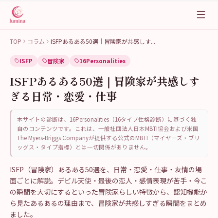
TOP
コラム
ISFPあるある50選｜冒険家が共感しす
...
ISFP
冒険家
16Personalities
ISFPあるある50選｜冒険家が共感しす
ぎる日常・恋愛・仕事
本サイトの診断は、16Personalities（16タイプ性格診断）に基づく独
自のコンテンツです。これは、一般社団法人日本MBTI協会および米国
The Myers-Briggs Companyが提供する公式のMBTI（マイヤーズ・ブリ
ッグス・タイプ指標）とは一切関係がありません。
ISFP（冒険家）あるある50選を、日常・恋愛・仕事・友情の場
面ごとに解説。デビル天使・最後の恋人・感情表現が苦手・今こ
の瞬間を大切にするといった冒険家らしい特徴から、認知機能か
ら見たあるあるの理由まで、冒険家が共感しすぎる瞬間をまとめ
ました。