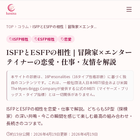
TOP
コラム
ISFPとESFPの相性｜冒険家×エンタ
...
ISFP相性
ESFP相性
恋愛
ISFPとESFPの相性｜冒険家×エンター
テイナーの恋愛・仕事・友情を解説
本サイトの診断は、16Personalities（16タイプ性格診断）に基づく独
自のコンテンツです。これは、一般社団法人日本MBTI協会および米国
The Myers-Briggs Companyが提供する公式のMBTI（マイヤーズ・ブリ
ッグス・タイプ指標）とは一切関係がありません。
ISFPとESFPの相性を恋愛・仕事で解説。どちらもSP型（探検
家）の深い共鳴・今この瞬間を感じて楽しむ最高の組み合わせ・
長続きのコツまで。
約15分
公開：
2026年4月19日
更新：
2026年4月19日