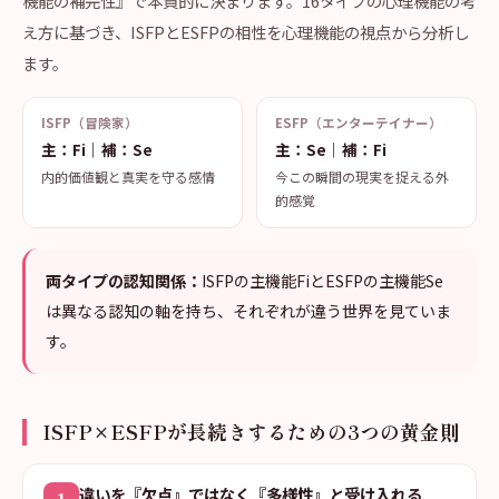
機能の補完性』で本質的に決まります。16タイプの心理機能の考
え方に基づき、ISFPとESFPの相性を心理機能の視点から分析し
ます。
ISFP（冒険家）
ESFP（エンターテイナー）
主：Fi｜補：Se
主：Se｜補：Fi
内的価値観と真実を守る感情
今この瞬間の現実を捉える外
的感覚
両タイプの認知関係：
ISFPの主機能FiとESFPの主機能Se
は異なる認知の軸を持ち、それぞれが違う世界を見ていま
す。
ISFP×ESFPが長続きするための3つの黄金則
違いを『欠点』ではなく『多様性』と受け入れる