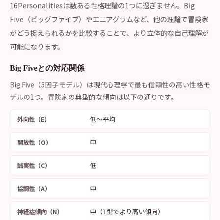
16Personalitiesは数ある性格理論の1つに過ぎません。Big
Five（ビッグファイブ）やエニアグラムなど、他の理論で冒険家
がどう捉えられるかを比較することで、より立体的な自己理解が
可能になります。
Big Fiveとの対応関係
Big Five（5因子モデル）は現代心理学で最も信頼性の高い性格モ
デルの1つ。冒険家の典型的な傾向は以下の通りです。
低〜平均
外向性（E）
中
開放性（O）
低
誠実性（C）
中
協調性（A）
中（T型でより高い傾向）
神経症傾向（N）