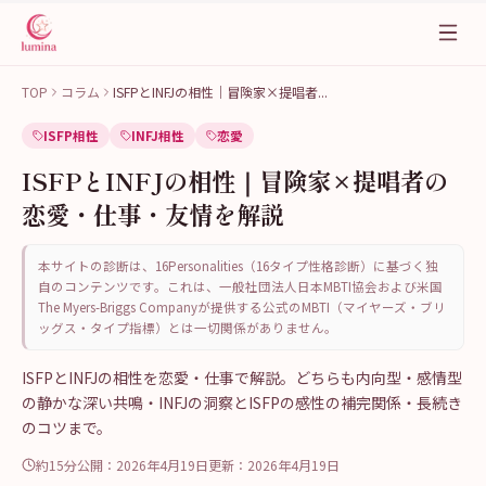
TOP
コラム
ISFPとINFJの相性｜冒険家×提唱者
...
ISFP相性
INFJ相性
恋愛
ISFPとINFJの相性｜冒険家×提唱者の
恋愛・仕事・友情を解説
本サイトの診断は、16Personalities（16タイプ性格診断）に基づく独
自のコンテンツです。これは、一般社団法人日本MBTI協会および米国
The Myers-Briggs Companyが提供する公式のMBTI（マイヤーズ・ブリ
ッグス・タイプ指標）とは一切関係がありません。
ISFPとINFJの相性を恋愛・仕事で解説。どちらも内向型・感情型
の静かな深い共鳴・INFJの洞察とISFPの感性の補完関係・長続き
のコツまで。
約15分
公開：
2026年4月19日
更新：
2026年4月19日