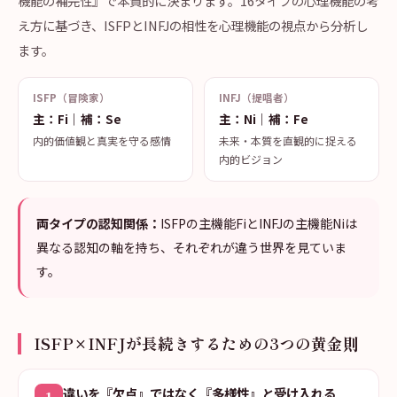
機能の補完性』で本質的に決まります。16タイプの心理機能の考
え方に基づき、ISFPとINFJの相性を心理機能の視点から分析し
ます。
ISFP（冒険家）
INFJ（提唱者）
主：Fi｜補：Se
主：Ni｜補：Fe
内的価値観と真実を守る感情
未来・本質を直観的に捉える
内的ビジョン
両タイプの認知関係：
ISFPの主機能FiとINFJの主機能Niは
異なる認知の軸を持ち、それぞれが違う世界を見ていま
す。
ISFP×INFJが長続きするための3つの黄金則
違いを『欠点』ではなく『多様性』と受け入れる