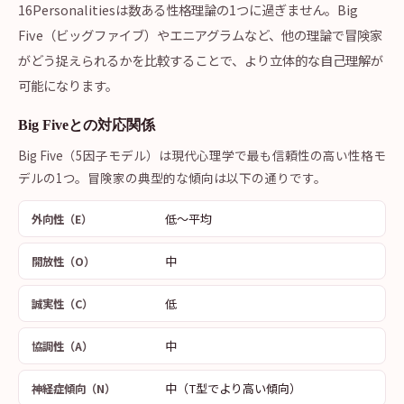
16Personalitiesは数ある性格理論の1つに過ぎません。Big
Five（ビッグファイブ）やエニアグラムなど、他の理論で冒険家
がどう捉えられるかを比較することで、より立体的な自己理解が
可能になります。
Big Fiveとの対応関係
Big Five（5因子モデル）は現代心理学で最も信頼性の高い性格モ
デルの1つ。冒険家の典型的な傾向は以下の通りです。
低〜平均
外向性（E）
中
開放性（O）
低
誠実性（C）
中
協調性（A）
中（T型でより高い傾向）
神経症傾向（N）