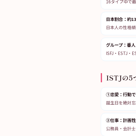
16タイプ中で
日本割合：約1
日本人の性格傾
グループ：番人
ISFJ・EST
ISTJの
①恋愛：行動で
誕生日を絶対忘
②仕事：計画性
公務員・会計士