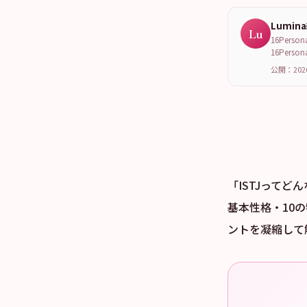
Lumin
Lu
16Per
16Per
公開：202
「ISTJって
基本性格・10
ントを凝縮して