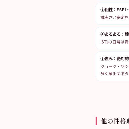
③相性：ESFJ・
誠実さと安定を
④あるある：締
ISTJの日常
⑤強み：絶対的
ジョージ・ワシ
多く輩出するタ
他の性格