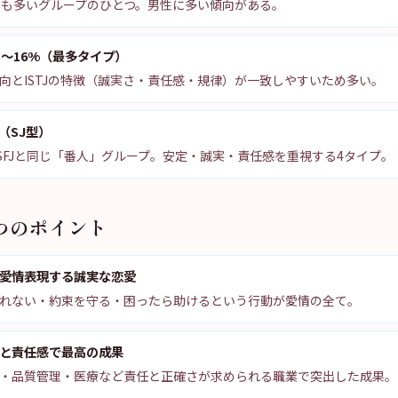
最も多いグループのひとつ。男性に多い傾向がある。
3〜16%（最多タイプ）
向とISTJの特徴（誠実さ・責任感・規律）が一致しやすいため多い。
（SJ型）
J・ESFJと同じ「番人」グループ。安定・誠実・責任感を重視する4タイプ。
5つのポイント
愛情表現する誠実な恋愛
れない・約束を守る・困ったら助けるという行動が愛情の全て。
と責任感で最高の成果
・品質管理・医療など責任と正確さが求められる職業で突出した成果。