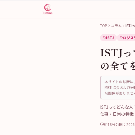
TOP
コラム
IST
ISTJ
ロジス
IST
の全て
本サイトの診断は、
MBTI協会および米
切関係がありませ
ISTJってどん
仕事・日常の特徴
約18分
公開：
202