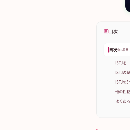
目次
目次
全5項目
ISTJ
ISTJ
ISTJ
他の性格
よくある