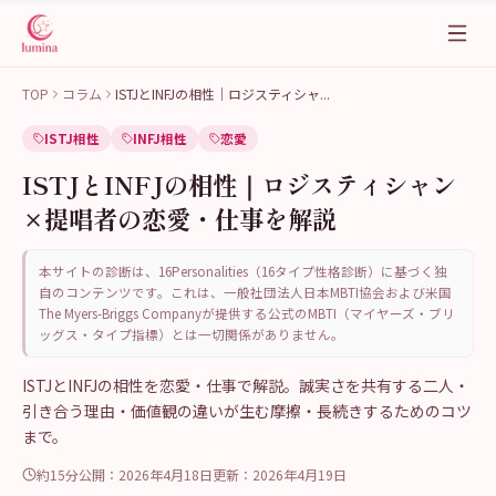
TOP
コラム
ISTJとINFJの相性｜ロジスティシャ
...
ISTJ相性
INFJ相性
恋愛
ISTJとINFJの相性｜ロジスティシャン
×提唱者の恋愛・仕事を解説
本サイトの診断は、16Personalities（16タイプ性格診断）に基づく独
自のコンテンツです。これは、一般社団法人日本MBTI協会および米国
The Myers-Briggs Companyが提供する公式のMBTI（マイヤーズ・ブリ
ッグス・タイプ指標）とは一切関係がありません。
ISTJとINFJの相性を恋愛・仕事で解説。誠実さを共有する二人・
引き合う理由・価値観の違いが生む摩擦・長続きするためのコツ
まで。
約15分
公開：
2026年4月18日
更新：
2026年4月19日