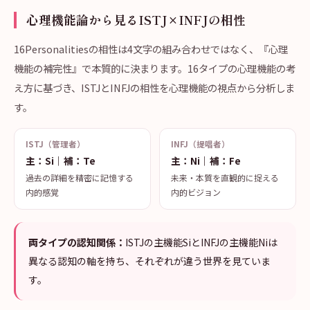
心理機能論から見るISTJ×INFJの相性
16Personalitiesの相性は4文字の組み合わせではなく、『心理
機能の補完性』で本質的に決まります。16タイプの心理機能の考
え方に基づき、ISTJとINFJの相性を心理機能の視点から分析しま
す。
ISTJ（管理者）
INFJ（提唱者）
主：Si｜補：Te
主：Ni｜補：Fe
過去の詳細を精密に記憶する
未来・本質を直観的に捉える
内的感覚
内的ビジョン
両タイプの認知関係：
ISTJの主機能SiとINFJの主機能Niは
異なる認知の軸を持ち、それぞれが違う世界を見ていま
す。