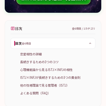
目次
全
6
項目 /
1
カテゴリ
目次
全6項目
恋愛相性の詳細
長続きするための3つのコツ
心理機能論から見るISTJ×INFJの相性
ISTJ×INFJが長続きするための3つの黄金則
他の性格理論で見る管理者（ISTJ）
よくある質問（FAQ）