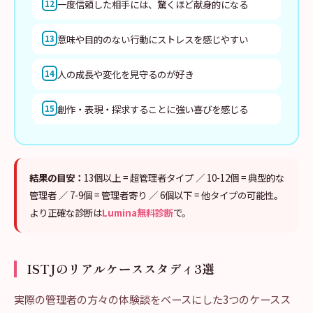
一度信頼した相手には、驚くほど献身的になる
12
意味や目的のない行動にストレスを感じやすい
13
人の成長や変化を見守るのが好き
14
創作・表現・探求することに強い喜びを感じる
15
結果の目安：
13個以上 = 超管理者タイプ ／ 10-12個 = 典型的な
管理者 ／ 7-9個 = 管理者寄り ／ 6個以下 = 他タイプの可能性。
より正確な診断は
Lumina無料診断
で。
ISTJのリアルケーススタディ3選
実際の管理者の方々の体験談をベースにした3つのケースス