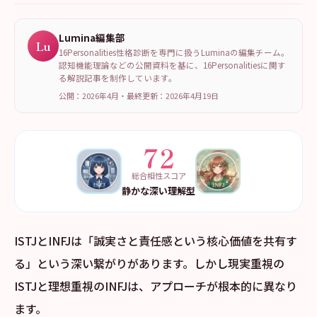
Lumina編集部
Lu
16Personalities性格診断を専門に扱うLuminaの編集チーム。
認知機能理論などの公開資料を基に、16Personalitiesに関す
る解説記事を制作しています。
公開：2026年4月
・
最終更新：
2026年4月19日
72
総合相性スコア
静かな深い理解型
ISTJとINFJは「誠実さと責任感という核心価値を共有す
る」という深い繋がりがあります。しかし現実重視の
ISTJと理想重視のINFJは、アプローチが根本的に異なり
ます。