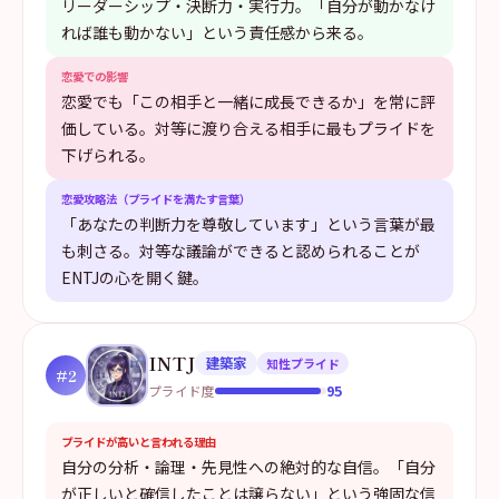
リーダーシップ・決断力・実行力。「自分が動かなけ
れば誰も動かない」という責任感から来る。
恋愛での影響
恋愛でも「この相手と一緒に成長できるか」を常に評
価している。対等に渡り合える相手に最もプライドを
下げられる。
恋愛攻略法（プライドを満たす言葉）
「あなたの判断力を尊敬しています」という言葉が最
も刺さる。対等な議論ができると認められることが
ENTJの心を開く鍵。
INTJ
建築家
知性プライド
#
2
95
プライド度
プライドが高いと言われる理由
自分の分析・論理・先見性への絶対的な自信。「自分
が正しいと確信したことは譲らない」という強固な信