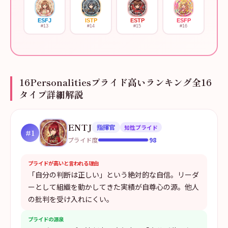
ESFJ
ISTP
ESTP
ESFP
#
13
#
14
#
15
#
16
16Personalitiesプライド高いランキング全16
タイプ詳細解説
ENTJ
指揮官
知性プライド
#
1
98
プライド度
プライドが高いと言われる理由
「自分の判断は正しい」という絶対的な自信。リーダ
ーとして組織を動かしてきた実績が自尊心の源。他人
の批判を受け入れにくい。
プライドの源泉