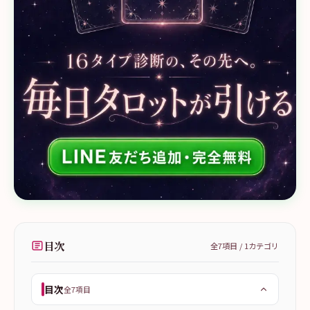
目次
全
7
項目 /
1
カテゴリ
目次
全7項目