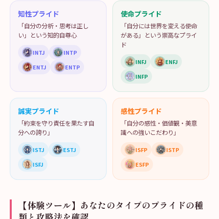
知性プライド
使命プライド
「自分の分析・思考は正し
「自分には世界を変える使命
い」という知的自尊心
がある」という崇高なプライ
ド
INTJ
INTP
INFJ
ENFJ
ENTJ
ENTP
INFP
誠実プライド
感性プライド
「約束を守り責任を果たす自
「自分の感性・価値観・美意
分への誇り」
識への強いこだわり」
ISTJ
ESTJ
ISFP
ISTP
ISFJ
ESFP
【体験ツール】あなたのタイプのプライドの種
類と攻略法を確認