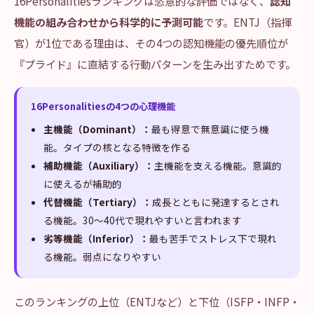
16Personalitiesランキングは恣意的な評価ではなく、
認知
機能の組み合わせから科学的に予測可能
です。ENTJ（指揮
官）が1位である理由は、その4つの認知機能の優先順位が
『プライド』に直結する行動パターンを生み出すためです。
16Personalitiesの4つの心理機能
主機能（Dominant）：
最も得意で無意識に使う機
能。タイプの核となる特徴を作る
補助機能（Auxiliary）：
主機能を支える機能。意識的
に使えるが補助的
代替機能（Tertiary）：
成長とともに発達するとされ
る機能。30〜40代で現れやすいと言われます
劣等機能（Inferior）：
最も苦手でストレス下で現れ
る機能。弱点になりやすい
このランキングの上位（ENTJなど）と下位（ISFP・INFP・