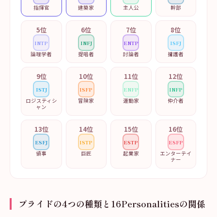
指揮官
建築家
主人公
幹部
5
位
6
位
7
位
8
位
INTP
INFJ
ENTP
ISFJ
論理学者
提唱者
討論者
擁護者
9
位
10
位
11
位
12
位
ISTJ
ISFP
ENFP
INFP
ロジスティシ
冒険家
運動家
仲介者
ャン
13
位
14
位
15
位
16
位
ESFJ
ISTP
ESTP
ESFP
領事
巨匠
起業家
エンターテイ
ナー
プライドの4つの種類と16Personalitiesの関係