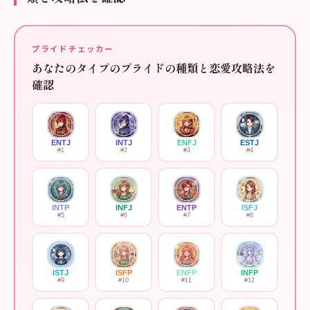
プライドチェッカー
あなたのタイプのプライドの種類と恋愛攻略法を
確認
ENTJ
INTJ
ENFJ
ESTJ
#
1
#
2
#
3
#
4
INTP
INFJ
ENTP
ISFJ
#
5
#
6
#
7
#
8
ISTJ
ISFP
ENFP
INFP
#
9
#
10
#
11
#
12