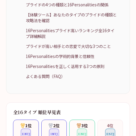
プライドの4つの種類と16Personalitiesの関係
【体験ツール】あなたのタイプのプライドの種類と
攻略法を確認
16Personalitiesプライド高いランキング全16タイ
プ詳細解説
プライドが高い相手との恋愛で大切な3つのこと
16Personalitiesの学術的背景と信頼性
16Personalitiesを正しく活用する3つの原則
よくある質問（FAQ）
全16タイプ 順位早見表
1
位
2
位
3
位
4
位
ENTJ
INTJ
ENFJ
ESTJ