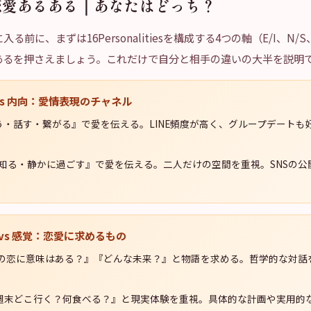
恋愛あるある｜あなたはどっち？
る前に、まずは16Personalitiesを構成する4つの軸（E/I、N/S
あるを押さえましょう。これだけで自分と相手の違いの大半を説明
vs 内向：愛情表現のチャネル
う・話す・繋がる』で愛を伝える。LINE頻度が高く、グループデートも
く知る・静かに過ごす』で愛を伝える。二人だけの空間を重視。SNSの公
。
 vs 感覚：恋愛に求めるもの
の恋に意味はある？』『どんな未来？』と物語を求める。哲学的な対話
週末どこ行く？何食べる？』と現実体験を重視。具体的な計画や実用的