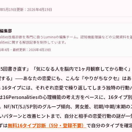
6年5月19日
更新：
2026年4月19日
a編集部
sonalities性格診断を専門に扱うLuminaの編集チーム。認知機能理論などの公開資料
sonalitiesに関する解説記事を制作しています。
6年4月
・
最終更新：
2026年4月19日
信を5回書き直す」「気になる人を脳内で1ヶ月観察してから動く
で管理する」——あなたの恋愛にも、こんな『やりがちなクセ』は
alities 16タイプには、それぞれ恋愛で繰り返してしまう独特の行
16Personalitiesの心理機能の考え方をベースに、16タイ
NF/NT/SJ/SP別のグループ傾向、男女差、初期/中期/末期
いパターンと改善ヒントまで、自分と相手の恋愛行動の謎が一
ずは
無料16タイプ診断（5分・登録不要）
で自分のタイプを確