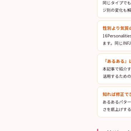
同じタイプで
ジ別の変化も
性別より気質
16Person
ます。同じIN
『あるある』
本記事で紹介
活用するため
知れば修正で
あるあるパタ
さを底上げす