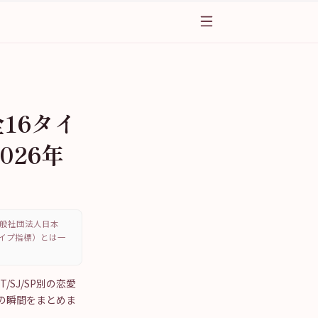
全16タイ
026年
、一般社団法人日本
・タイプ指標）とは一
T/SJ/SP別の恋愛
の瞬間をまとめま