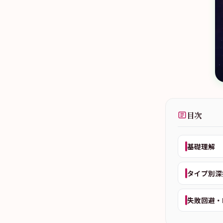
目次
基礎理解
タイプ別深
失敗回避・