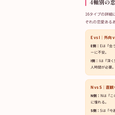
4軸別の
16タイプの詳細に入
ぞれの恋愛ある
E vs I
｜
外向 
E
側：
Eは『会
ーに不安。
I
側：
Iは『深
人時間が必要
N vs S
｜
直観
N
側：
Nは『こ
に憧れる。
S
側：
Sは『今