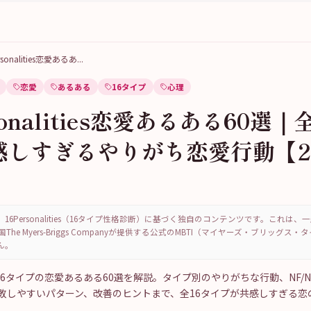
rsonalities恋愛あるあ
...
恋愛
あるある
16タイプ
心理
sonalities恋愛あるある60選｜
感しすぎるやりがち恋愛行動【2
16Personalities（16タイプ性格診断）に基づく独自のコンテンツです。これは
国The Myers-Briggs Companyが提供する公式のMBTI（マイヤーズ・ブリッグス
ん。
ities 16タイプの恋愛あるある60選を解説。タイプ別のやりがちな行動、NF/N
敗しやすいパターン、改善のヒントまで、全16タイプが共感しすぎる恋