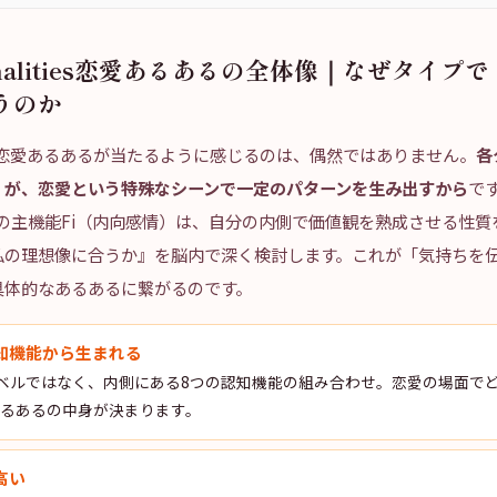
sonalities恋愛あるあるの全体像｜なぜタイプ
うのか
lities恋愛あるあるが当たるように感じるのは、偶然ではありません。
各
）が、恋愛という特殊なシーンで一定のパターンを生み出すから
で
）の主機能Fi（内向感情）は、自分の内側で価値観を熟成させる性
私の理想像に合うか』を脳内で深く検討します。これが「気持ちを伝
具体的なあるあるに繋がるのです。
知機能から生まれる
ベルではなく、内側にある8つの認知機能の組み合わせ。恋愛の場面で
あるあるの中身が決まります。
高い