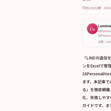
約22分
公開：
202
Lumin
Lu
16Per
16Per
公開：202
「LINEの返
ンをExcel
16Person
ます。本記事では
る」を徹底網羅。
化、失敗しやす
ガイドです。ま