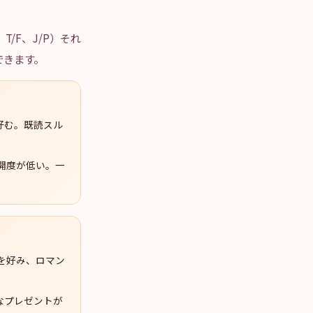
、T/F、J/P）それ
できます。
好む。既読スル
開度が低い。一
を好み、ロマン
なプレゼントが