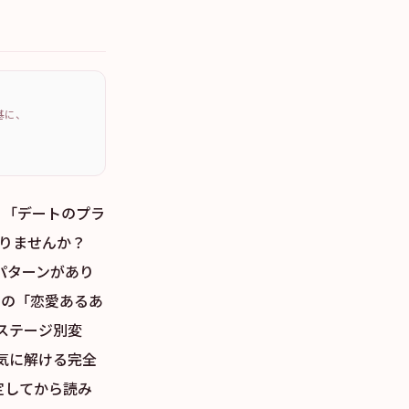
を基に、
」「デートのプラ
ありませんか？
動パターンがあり
プ別の「恋愛あるあ
のステージ別変
気に解ける完全
定してから読み