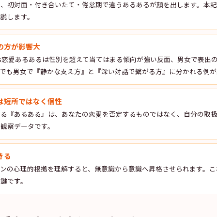
も、初対面・付き合いたて・倦怠期で違うあるあるが顔を出します。本
解説します。
の方が影響大
alities恋愛あるあるは性別を超えて当てはまる傾向が強い反面、男女で表
FJでも男女で『静かな支え方』と『深い対話で繋がる方』に分かれる例
は短所ではなく個性
する『あるある』は、あなたの恋愛を否定するものではなく、自分の取
の観察データです。
きる
ーンの心理的根拠を理解すると、無意識から意識へ昇格させられます。こ
る鍵です。