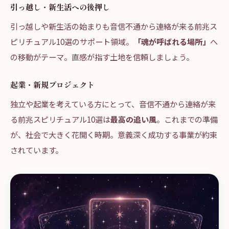
引っ越し・新生活への後押し
引っ越しや新生活の始まりも音信不通から連絡が来る前兆ス
ピリチュアル10選のサポート領域。
「魂が呼ばれる場所」
へ
の移動がテーマ。直感が指す土地を信頼しましょう。
起業・新規プロジェクト
独立や起業を考えている方にとって、音信不通から連絡が来
る前兆スピリチュアル10選は
最高の追い風
。これまでの準備
が、社会で大きく花開く時期。意義深く成功する事業が約束
されています。