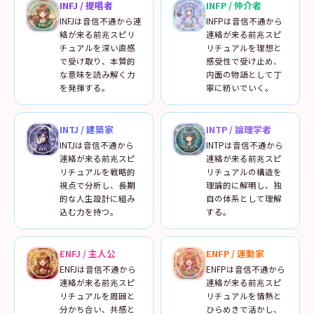
INFJ
/
提唱者
INFP
/
仲介者
INFJは音信不通から連
INFPは音信不通から
絡が来る前兆スピリ
連絡が来る前兆スピ
チュアルを深い直感
リチュアルを理想と
で受け取り、本質的
感受性で受け止め、
な意味を読み解く力
内面の物語として丁
を発揮する。
寧に紡いでいく。
INTJ
/
建築家
INTP
/
論理学者
INTJは音信不通から
INTPは音信不通から
連絡が来る前兆スピ
連絡が来る前兆スピ
リチュアルを戦略的
リチュアルの構造を
視点で分析し、長期
理論的に解明し、独
的な人生設計に組み
自の体系として理解
込む力を持つ。
する。
ENFJ
/
主人公
ENFP
/
運動家
ENFJは音信不通から
ENFPは音信不通から
連絡が来る前兆スピ
連絡が来る前兆スピ
リチュアルを周囲と
リチュアルを情熱と
分かち合い、共感と
ひらめきで活かし、