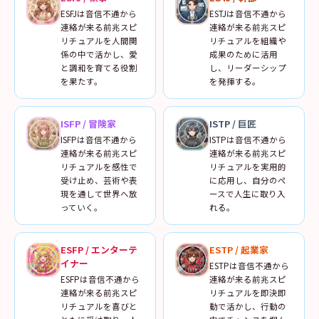
ESFJは音信不通から
ESTJは音信不通から
連絡が来る前兆スピ
連絡が来る前兆スピ
リチュアルを人間関
リチュアルを組織や
係の中で活かし、愛
成果のために活用
と調和を育てる役割
し、リーダーシップ
を果たす。
を発揮する。
ISFP
/
冒険家
ISTP
/
巨匠
ISFPは音信不通から
ISTPは音信不通から
連絡が来る前兆スピ
連絡が来る前兆スピ
リチュアルを感性で
リチュアルを実用的
受け止め、芸術や表
に応用し、自分のペ
現を通して世界へ放
ースで人生に取り入
っていく。
れる。
ESFP
/
エンターテ
ESTP
/
起業家
イナー
ESTPは音信不通から
ESFPは音信不通から
連絡が来る前兆スピ
連絡が来る前兆スピ
リチュアルを即決即
リチュアルを喜びと
動で活かし、行動の