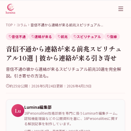
TOP
コラム
音信不通から連絡が来る前兆スピリチュアル
...
音信不通
連絡が来る
前兆
スピリチュアル
復縁
音信不通から連絡が来る前兆スピリチュ
アル10選｜彼から連絡が来る引き寄せ
音信不通の彼から連絡が来るスピリチュアル前兆10選を完全解
説。引き寄せの方法も。
約25分
公開：
2026年5月24日
更新：
2026年4月19日
Lumina編集部
Lu
16Personalities性格診断を専門に扱うLuminaの編集チーム。
認知機能理論などの公開資料を基に、16Personalitiesに関す
る解説記事を制作しています。