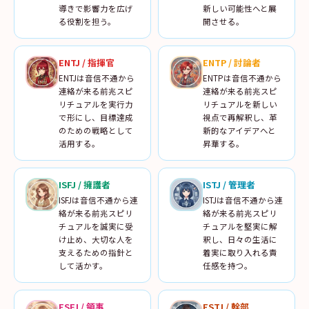
導きで影響力を広げ
新しい可能性へと展
る役割を担う。
開させる。
ENTJ
/
指揮官
ENTP
/
討論者
ENTJは音信不通から
ENTPは音信不通から
連絡が来る前兆スピ
連絡が来る前兆スピ
リチュアルを実行力
リチュアルを新しい
で形にし、目標達成
視点で再解釈し、革
のための戦略として
新的なアイデアへと
活用する。
昇華する。
ISFJ
/
擁護者
ISTJ
/
管理者
ISFJは音信不通から連
ISTJは音信不通から連
絡が来る前兆スピリ
絡が来る前兆スピリ
チュアルを誠実に受
チュアルを堅実に解
け止め、大切な人を
釈し、日々の生活に
支えるための指針と
着実に取り入れる責
して活かす。
任感を持つ。
ESFJ
/
領事
ESTJ
/
幹部