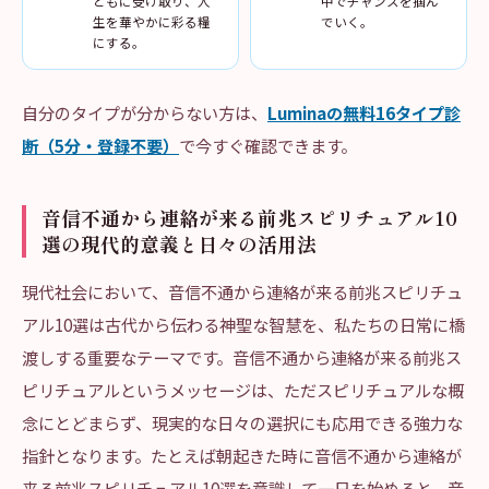
ともに受け取り、人
中でチャンスを掴ん
生を華やかに彩る糧
でいく。
にする。
自分のタイプが分からない方は、
Luminaの無料16タイプ診
断（5分・登録不要）
で今すぐ確認できます。
音信不通から連絡が来る前兆スピリチュアル10
選の現代的意義と日々の活用法
現代社会において、音信不通から連絡が来る前兆スピリチュ
アル10選は古代から伝わる神聖な智慧を、私たちの日常に橋
渡しする重要なテーマです。音信不通から連絡が来る前兆ス
ピリチュアルというメッセージは、ただスピリチュアルな概
念にとどまらず、現実的な日々の選択にも応用できる強力な
指針となります。たとえば朝起きた時に音信不通から連絡が
来る前兆スピリチュアル10選を意識して一日を始めると、音