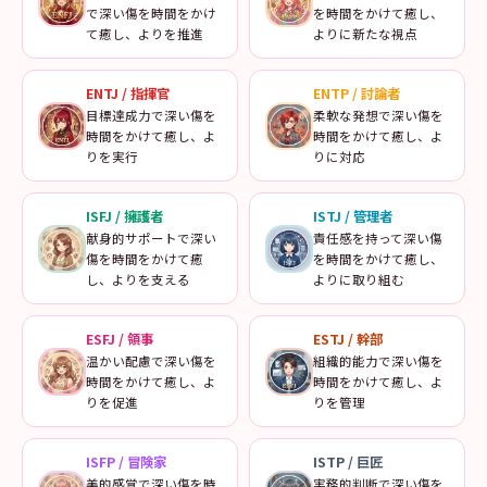
で深い傷を時間をかけ
を時間をかけて癒し、
て癒し、よりを推進
よりに新たな視点
ENTJ
/
指揮官
ENTP
/
討論者
目標達成力で深い傷を
柔軟な発想で深い傷を
時間をかけて癒し、よ
時間をかけて癒し、よ
りを実行
りに対応
ISFJ
/
擁護者
ISTJ
/
管理者
献身的サポートで深い
責任感を持って深い傷
傷を時間をかけて癒
を時間をかけて癒し、
し、よりを支える
よりに取り組む
ESFJ
/
領事
ESTJ
/
幹部
温かい配慮で深い傷を
組織的能力で深い傷を
時間をかけて癒し、よ
時間をかけて癒し、よ
りを促進
りを管理
ISFP
/
冒険家
ISTP
/
巨匠
美的感覚で深い傷を時
実務的判断で深い傷を