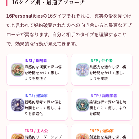
16タイプ別・最適アプローチ
16Personalities
の16タイプそれぞれに、真実の愛を見つけ
たと言われて婚約破棄されたのへの向き合い方と最適なアプ
ローチが異なります。自分と相手のタイプを理解すること
で、効果的な行動が見えてきます。
INFJ
/
提唱者
INFP
/
仲介者
直感的な洞察で深い傷
共感力を活かし深い傷
を時間をかけて癒し、
を時間をかけて癒し、
よりを見抜く
よりを実現
INTJ
/
建築家
INTP
/
論理学者
戦略的思考で深い傷を
論理分析で深い傷を時
時間をかけて癒し、よ
間をかけて癒し、より
りを最適化
を解明
ENFJ
/
主人公
ENFP
/
運動家
情熱的リーダーシップ
創造性を発揮し深い傷