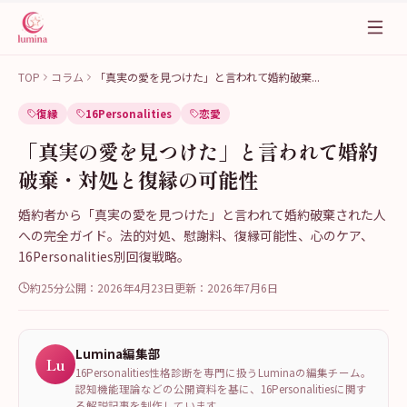
TOP
コラム
「真実の愛を見つけた」と言われて婚約破棄
...
復縁
16Personalities
恋愛
「真実の愛を見つけた」と言われて婚約
破棄・対処と復縁の可能性
婚約者から「真実の愛を見つけた」と言われて婚約破棄された人
への完全ガイド。法的対処、慰謝料、復縁可能性、心のケア、
16Personalities別回復戦略。
約25分
公開：
2026年4月23日
更新：
2026年7月6日
Lumina編集部
Lu
16Personalities性格診断を専門に扱うLuminaの編集チーム。
認知機能理論などの公開資料を基に、16Personalitiesに関す
る解説記事を制作しています。