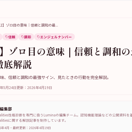
222】ゾロ目の意味｜信頼と調和の最
...
信頼
調和
エンジェルナンバー
22】ゾロ目の意味｜信頼と調和
徹底解説
の意味、信頼と調和の最強サイン、見たときの行動を完全解説。
6年5月24日
更新：
2026年4月19日
a編集部
sonalities性格診断を専門に扱うLuminaの編集チーム。認知機能理論などの公開資料
sonalitiesに関する解説記事を制作しています。
6年4月
・
最終更新：
2026年4月19日