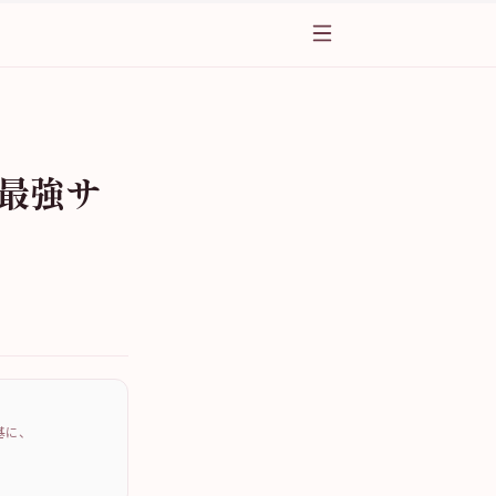
の最強サ
を基に、