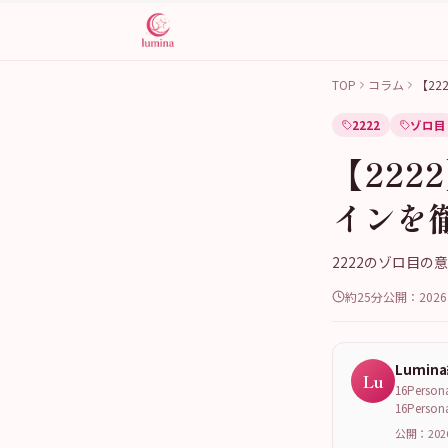
TOP
コラム
【2
2222
ゾロ目
【22
インを
2222のゾロ目
約25分
公開：
202
Lumin
Lu
16Per
16Per
公開：202