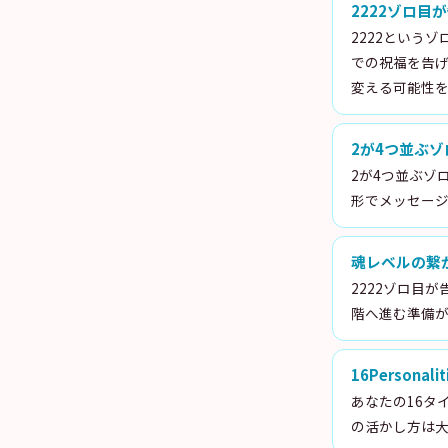
2222ゾロ
2222という
での祝福を告
変える可能性
2が4つ並ぶ
2が4つ並ぶゾ
形でメッセー
魂レベルの繋
2222ゾロ目
階へ進む準備
16Personal
あなたの16タ
の活かし方は