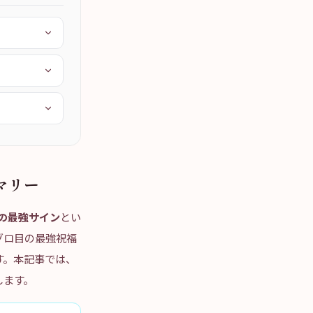
マリー
プの最強サイン
とい
ゾロ目の最強祝福
す。本記事では、
します。