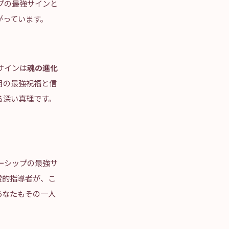
プの最強サインと
がっています。
サインは
魂の進化
目の最強祝福と信
る深い真理です。
ーシップの最強サ
霊的指導者が、こ
あなたもその一人