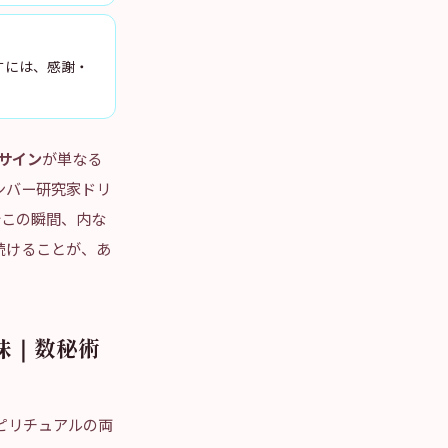
すには、感謝・
サイン
が単なる
ンバー研究家ドリ
今この瞬間、内な
続けることが、あ
味｜数秘術
ピリチュアルの両