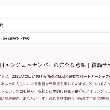
釈
alities別解釈・FAQ
ゾロ目エンジェルナンバーの完全な意味｜結論サ
すると、
2222ゾロ目が告げる信頼と調和と完璧なパートナーシッ
、あなたの人生における重要な転換点を示しています。2が4つ並ぶ
ージという側面も持ち、現状を抜本的に見直す絶好のタイミングで
的に読み解き、あなたが今すぐ取れる具体的な行動まで丁寧に解説