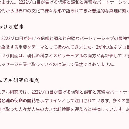
ません。2222ゾロ目が告げる信頼と調和と完璧なパートナーシッ
古代から世界中の文化で様々な形で語られてきた普遍的な真理に繋
おける意味
2222ゾロ目が告げる信頼と調和と完璧なパートナーシップの最強
を象徴する重要なテーマとして扱われてきました。2が4つ並ぶゾロ
という側面は、現代の科学とスピリチュアルの両方が再評価してい
メッセージを受け取っているのは決して偶然ではありません。
ュアル研究の視点
アル研究では、2222ゾロ目が告げる信頼と調和と完璧なパートナ
醒と魂の使命の開花
を示すサインとして注目されています。多くの
受け取った人々が人生の大きな転換期を迎えると指摘しています。
。