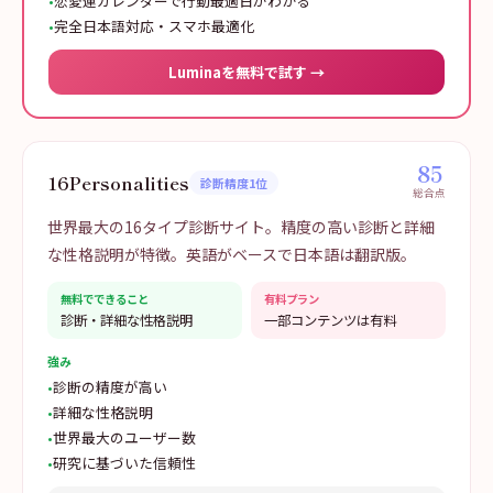
•
恋愛運カレンダーで行動最適日がわかる
•
完全日本語対応・スマホ最適化
Luminaを無料で試す →
85
16Personalities
診断精度1位
総合点
世界最大の16タイプ診断サイト。精度の高い診断と詳細
な性格説明が特徴。英語がベースで日本語は翻訳版。
無料でできること
有料プラン
診断・詳細な性格説明
一部コンテンツは有料
強み
•
診断の精度が高い
•
詳細な性格説明
•
世界最大のユーザー数
•
研究に基づいた信頼性