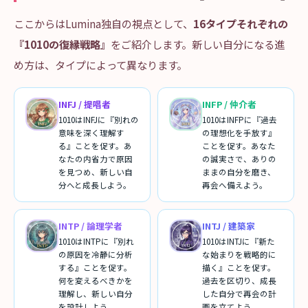
ここからはLumina独自の視点として、
16タイプそれぞれの
『1010の復縁戦略』
をご紹介します。新しい自分になる進
め方は、タイプによって異なります。
INFJ
/
提唱者
INFP
/
仲介者
1010はINFJに『別れの
1010はINFPに『過去
意味を深く理解す
の理想化を手放す』
る』ことを促す。あ
ことを促す。あなた
なたの内省力で原因
の誠実さで、ありの
を見つめ、新しい自
ままの自分を磨き、
分へと成長しよう。
再会へ備えよう。
INTP
/
論理学者
INTJ
/
建築家
1010はINTPに『別れ
1010はINTJに『新た
の原因を冷静に分析
な始まりを戦略的に
する』ことを促す。
描く』ことを促す。
何を変えるべきかを
過去を区切り、成長
理解し、新しい自分
した自分で再会の計
を設計しよう。
画を立てよう。