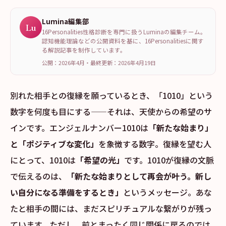
Lumina編集部
Lu
16Personalities性格診断を専門に扱うLuminaの編集チーム。
認知機能理論などの公開資料を基に、16Personalitiesに関す
る解説記事を制作しています。
公開：2026年4月
・
最終更新：
2026年4月19日
別れた相手との復縁を願っているとき、「1010」という
数字を何度も目にする——それは、天使からの希望のサ
インです。エンジェルナンバー1010は
「新たな始まり」
と「ポジティブな変化」
を象徴する数字。復縁を望む人
にとって、1010は
「希望の光」
です。1010が復縁の文脈
で伝えるのは、
「新たな始まりとして再会が叶う。新し
い自分になる準備をするとき」
というメッセージ。あな
たと相手の間には、まだスピリチュアルな繋がりが残っ
ています。ただし、前とまったく同じ関係に戻るのでは